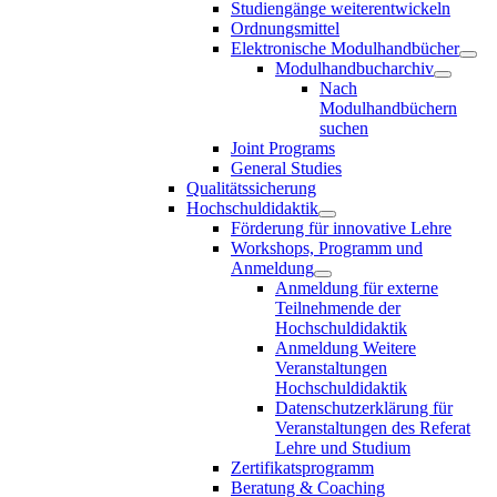
Studiengänge weiterentwickeln
Ordnungsmittel
Elektronische Modulhandbücher
Modulhandbucharchiv
Nach
Modulhandbüchern
suchen
Joint Programs
General Studies
Qualitätssicherung
Hochschuldidaktik
Förderung für innovative Lehre
Workshops, Programm und
Anmeldung
Anmeldung für externe
Teilnehmende der
Hochschuldidaktik
Anmeldung Weitere
Veranstaltungen
Hochschuldidaktik
Datenschutzerklärung für
Veranstaltungen des Referat
Lehre und Studium
Zertifikatsprogramm
Beratung & Coaching