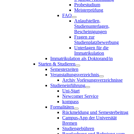
Probestudium
Meisterprüfung
FAQ
Anlaufstellen,
Studienunterlagen,
Bescheinigungen
Fragen zur
Studienplatzbewerbung
Unterlagen für die
Immatrikulation
Immatrikulation als Doktorand/in
Starten & Studieren
Semesterzeiten
Veranstaltungsverzeichnis
Archiv Vorlesungsverzeichnisse
Studieneinführung
Uni-Start
Newcomer Service
kompass
Formalitäten
Rückmeldung und Semesterbeitrag
Campus-App der Universität
Bremen
Studiengebühren
Beurlaubung und Befreiung vom