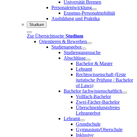
Universität Bremen
Personalentwicklung
Erasmus-Personalmobilität
Ausbildung und Praktika
Studium
Zur Übersichtsseite
Studium
Orientieren & Bewerben
Studienangebot
Studiengangssuche
Abschlüsse
Bachelor & Master
Lehramt
Rechtswissenschaft (Erste
juristische Prüfung / Bachelor
of Laws)
Bachelor fachwissenschaftlich
Vollfach-Bachelor
Zwei-Fächer-Bachelor
Überschneidungsfreies
Lehrangebot
Lehramt
Grundschule
Gymnasium/Oberschule
Inklusive