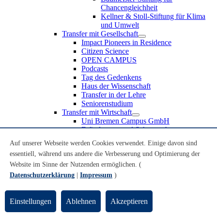
Chancengleichheit
Kellner & Stoll-Stiftung für Klima
und Umwelt
Transfer mit Gesellschaft
Impact Pioneers in Residence
Citizen Science
OPEN CAMPUS
Podcasts
Tag des Gedenkens
Haus der Wissenschaft
Transfer in der Lehre
Seniorenstudium
Transfer mit Wirtschaft
Uni Bremen Campus GmbH
Erfindungen und Schutzrechte
Partnerschaften und Beteiligungen
Auf unserer Webseite werden Cookies verwendet. Einige davon sind
Recruiting an der Universität Bremen
essentiell, während uns andere die Verbesserung und Optimierung der
Weiterbildung an der Universität Bremen
Transfer mit Schule
Website im Sinne der Nutzenden ermöglichen. (
Schülerinnen und Schüler
Datenschutzerklärung
|
Impressum
)
MINT-Schnupperstudium
Schulklassen
Lehrkräfte
Einstellungen
Ablehnen
Akzeptieren
Gründungsunterstützung
UniTransfer - Servicestelle für Transferaktivitäten