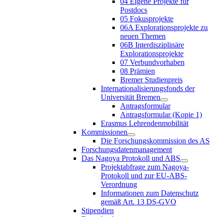
04 Eigene Projekte für
Postdocs
05 Fokusprojekte
06A Explorationsprojekte zu
neuen Themen
06B Interdisziplinäre
Explorationsprojekte
07 Verbundvorhaben
08 Prämien
Bremer Studienpreis
Internationalisierungsfonds der
Universität Bremen
Antragsformular
Antragsformular (Kopie 1)
Erasmus Lehrendenmobilität
Kommissionen
Die Forschungskommission des AS
Forschungsdatenmanagement
Das Nagoya Protokoll und ABS
Projektabfrage zum Nagoya-
Protokoll und zur EU-ABS-
Verordnung
Informationen zum Datenschutz
gemäß Art. 13 DS-GVO
Stipendien