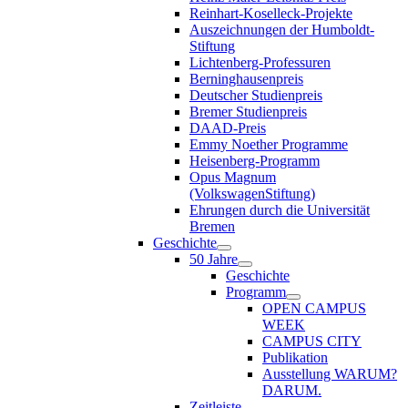
Reinhart-Koselleck-Projekte
Auszeichnungen der Humboldt-
Stiftung
Lichtenberg-Professuren
Berninghausenpreis
Deutscher Studienpreis
Bremer Studienpreis
DAAD-Preis
Emmy Noether Programme
Heisenberg-Programm
Opus Magnum
(VolkswagenStiftung)
Ehrungen durch die Universität
Bremen
Geschichte
50 Jahre
Geschichte
Programm
OPEN CAMPUS
WEEK
CAMPUS CITY
Publikation
Ausstellung WARUM?
DARUM.
Zeitleiste