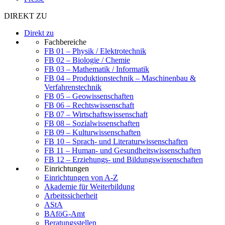
DIREKT ZU
Direkt zu
Fachbereiche
FB 01 – Physik / Elektrotechnik
FB 02 – Biologie / Chemie
FB 03 – Mathematik / Informatik
FB 04 – Produktionstechnik – Maschinenbau &
Verfahrenstechnik
FB 05 – Geowissenschaften
FB 06 – Rechtswissenschaft
FB 07 – Wirtschaftswissenschaft
FB 08 – Sozialwissenschaften
FB 09 – Kulturwissenschaften
FB 10 – Sprach- und Literaturwissenschaften
FB 11 – Human- und Gesundheitswissenschaften
FB 12 – Erziehungs- und Bildungswissenschaften
Einrichtungen
Einrichtungen von A-Z
Akademie für Weiterbildung
Arbeitssicherheit
AStA
BAföG-Amt
Beratungsstellen