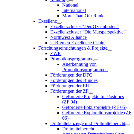
National
International
More Than Our Rank
Exzellenz
Exzellenzcluster "Der Ozeanboden"
Exzellenzcluster “Die Marsperspektive”
Northwest Alliance
U Bremen Excellence Chairs
Forschungseinrichtungen & Projekte
ZWE
Promotionsprogramme
Anerkennung von
Promotionsprogrammen
Förderungen der DFG
Förderungen des Bundes
Förderungen der EU
Förderungen der ZF
Geförderte Projekte für Postdocs
(ZF 04)
Geförderte Fokusprojekte (ZF 05)
Geförderte Explorationsprojekte (ZF
06)
Drittmittelanzeige und Drittmittelbericht
Drittmittelbericht