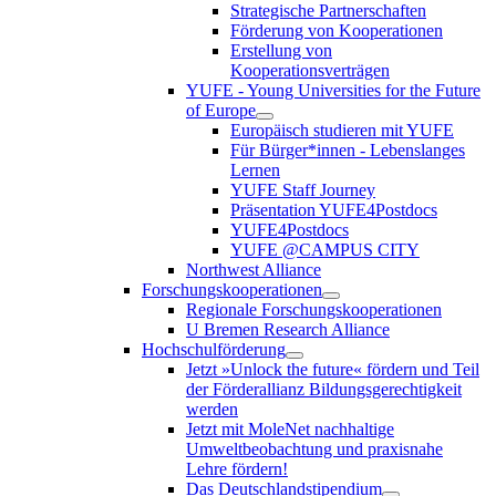
Strategische Partnerschaften
Förderung von Kooperationen
Erstellung von
Kooperationsverträgen
YUFE - Young Universities for the Future
of Europe
Europäisch studieren mit YUFE
Für Bürger*innen - Lebenslanges
Lernen
YUFE Staff Journey
Präsentation YUFE4Postdocs
YUFE4Postdocs
YUFE @CAMPUS CITY
Northwest Alliance
Forschungskooperationen
Regionale Forschungskooperationen
U Bremen Research Alliance
Hochschulförderung
Jetzt »Unlock the future« fördern und Teil
der Förderallianz Bildungsgerechtigkeit
werden
Jetzt mit MoleNet nachhaltige
Umweltbeobachtung und praxisnahe
Lehre fördern!
Das Deutschlandstipendium