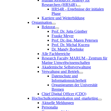
Human Resources Strategy for
Researchers (HRS4R)
HRS4R - Ergebnisse der initialen
Phase
Karriere und Weiterbildung
Organisation
Rektorat
Prof. Dr. Jutta Günther
Frauke Meyer
Prof. Dr.-Ing. Maren Petersen
Prof. Dr. Michal Kucera
Dr. Mandy Boehnke
Alle Fachbereiche
Research Faculty MARUM - Zentrum für
Marine Umweltwissenschaften
Akademische Selbstverwaltung
Verwaltung und Betrieb
Datenschutz und
Informationssicherheit
Organigramm der Universität
Bremen
Chief Digital Officer (CDO)
Hochschulkommunikation und -marketing
Aktuelle Meldungen
Personalia