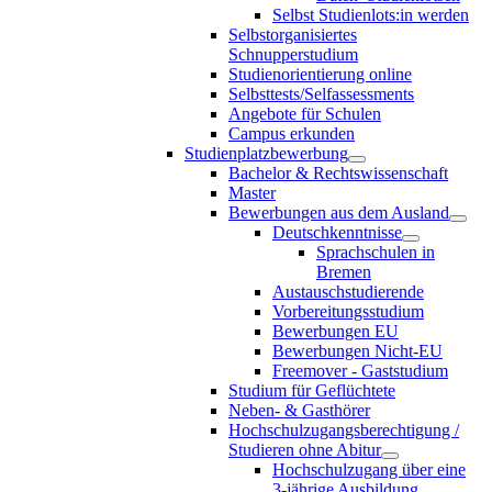
Selbst Studienlots:in werden
Selbstorganisiertes
Schnupperstudium
Studienorientierung online
Selbsttests/Selfassessments
Angebote für Schulen
Campus erkunden
Studienplatzbewerbung
Bachelor & Rechtswissenschaft
Master
Bewerbungen aus dem Ausland
Deutschkenntnisse
Sprachschulen in
Bremen
Austauschstudierende
Vorbereitungsstudium
Bewerbungen EU
Bewerbungen Nicht-EU
Freemover - Gaststudium
Studium für Geflüchtete
Neben- & Gasthörer
Hochschulzugangsberechtigung /
Studieren ohne Abitur
Hochschulzugang über eine
3-jährige Ausbildung