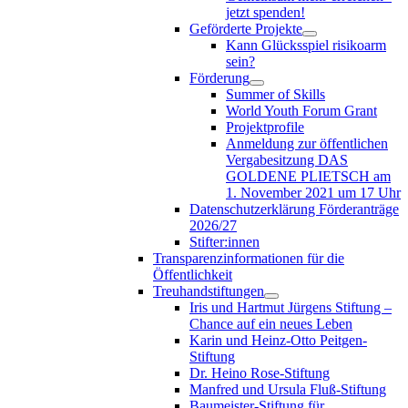
jetzt spenden!
Geförderte Projekte
Kann Glücksspiel risikoarm
sein?
Förderung
Summer of Skills
World Youth Forum Grant
Projektprofile
Anmeldung zur öffentlichen
Vergabesitzung DAS
GOLDENE PLIETSCH am
1. November 2021 um 17 Uhr
Datenschutzerklärung Förderanträge
2026/27
Stifter:innen
Transparenzinformationen für die
Öffentlichkeit
Treuhandstiftungen
Iris und Hartmut Jürgens Stiftung –
Chance auf ein neues Leben
Karin und Heinz-Otto Peitgen-
Stiftung
Dr. Heino Rose-Stiftung
Manfred und Ursula Fluß-Stiftung
Baumeister-Stiftung für