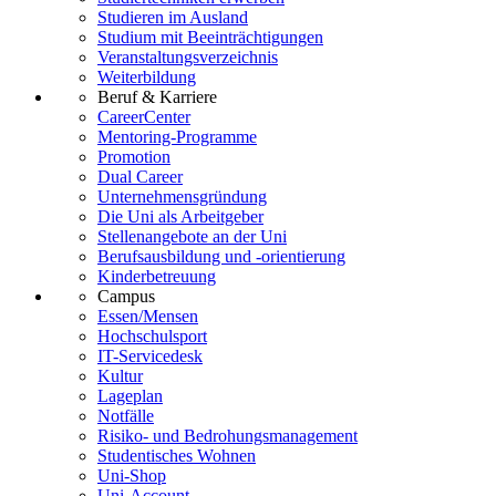
Studieren im Ausland
Studium mit Beeinträchtigungen
Veranstaltungsverzeichnis
Weiterbildung
Beruf & Karriere
CareerCenter
Mentoring-Programme
Promotion
Dual Career
Unternehmensgründung
Die Uni als Arbeitgeber
Stellenangebote an der Uni
Berufsausbildung und -orientierung
Kinderbetreuung
Campus
Essen/Mensen
Hochschulsport
IT-Servicedesk
Kultur
Lageplan
Notfälle
Risiko- und Bedrohungsmanagement
Studentisches Wohnen
Uni-Shop
Uni-Account