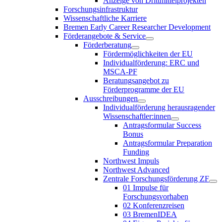
Anzeige von Drittmittelprojekten
Forschungsinfrastruktur
Wissenschaftliche Karriere
Bremen Early Career Researcher Development
Förderangebote & Service
Förderberatung
Fördermöglichkeiten der EU
Individualförderung: ERC und
MSCA-PF
Beratungsangebot zu
Förderprogramme der EU
Ausschreibungen
Individualförderung herausragender
Wissenschaftler:innen
Antragsformular Success
Bonus
Antragsformular Preparation
Funding
Northwest Impuls
Northwest Advanced
Zentrale Forschungsförderung ZF
01 Impulse für
Forschungsvorhaben
02 Konferenzreisen
03 BremenIDEA