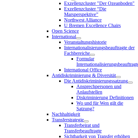
Exzellenzcluster "Der Ozeanboden"
Exzellenzcluster “Die
Marsperspektive”
Northwest Alliance
U Bremen Excellence Chairs
Open Science
International
Veranstaltungshistorie
Internationalisierungsbeauftragte der
Fachbereiche
Formular
Internationalisierungsbeauftragt
International Office
Antidiskriminierung & Diversität
Die Antidiskriminierungssatzung
Ansprechpersonen und
Anlaufstellen
Diskriminierung Definitionen
Wo und für Wen gilt die
Satzung?
Nachhaltigkeit
Transferstrategie
Transferbeirat und
Transferbeauftragte
Sichtbarkeit von Transfer erhöhen