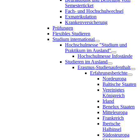
Semesterticket
Fach- und Hochschulwechsel
Exmatrikulation
Krankenversicherung
Prüfungen
Flexibles Studieren
Studium international
Hochschulmesse "Studium und
Praktikum im Ausland"
Hochschulmesse Infostände
Studieren im Ausland
Erasmus-Studienaufenthalt
Erfahrungsberichte
Nordeuropa
Baltische Staaten
Vereinigtes
Königreich
Irland
Benelux Staaten
Mitteleuropa
Frankreich
Iberische
Halbinsel
Südosteuropa