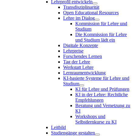
Lehrprofil entwickeln
Transdisziplinarität
Open Educational Resources
Lehre im Dialog
Kommission für Lehre und
Studium
Die Kommission für Lehre
und Studium lädt ein
Digitale Konzepte
Lehrpreise
Forschendes Lernen
Tag der Lehre
Werkstatt Lehre
Lernraumentwicklung
KI-basierte Systeme für Lehre und
Studium
KI für Lehre und Prüfungen
KI in der Lehre: Rechtliche
Empfehlungen
Beratung und Vernetzung zu
KI
Workshops und
Selbstlernkurse zu KI
Leitbild
Studiengänge gestalten