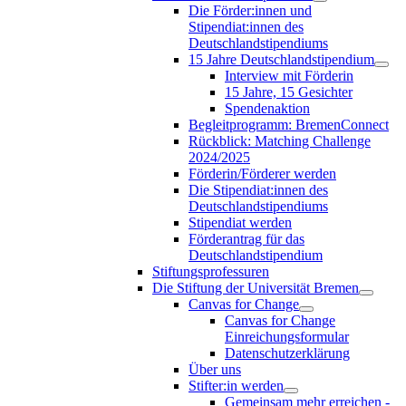
Die Förder:innen und
Stipendiat:innen des
Deutschlandstipendiums
15 Jahre Deutschlandstipendium
Interview mit Förderin
15 Jahre, 15 Gesichter
Spendenaktion
Begleitprogramm: BremenConnect
Rückblick: Matching Challenge
2024/2025
Förderin/Förderer werden
Die Stipendiat:innen des
Deutschlandstipendiums
Stipendiat werden
Förderantrag für das
Deutschlandstipendium
Stiftungsprofessuren
Die Stiftung der Universität Bremen
Canvas for Change
Canvas for Change
Einreichungsformular
Datenschutzerklärung
Über uns
Stifter:in werden
Gemeinsam mehr erreichen -