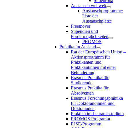
Südeuropa
Austausch weltweit
Austauschprogramme:
Liste der
Austauschplätze
Freemover
Stipendien und
Fördermöglichkeiten
PROMOS
Praktika im Ausland
Rat der Europäischen Union –
Aktionsprogramm für
Praktikanten und
Praktikantinnen mit einer
Behinderung
Erasmus Praktika für
Studierende
Erasmus Praktika für
Absolventen
Erasmus Forschungspraktika
für Doktorandinnen und
Doktoranden
Praktika im Lehramtsstudium
PROMOS Programm
RISE-Programm