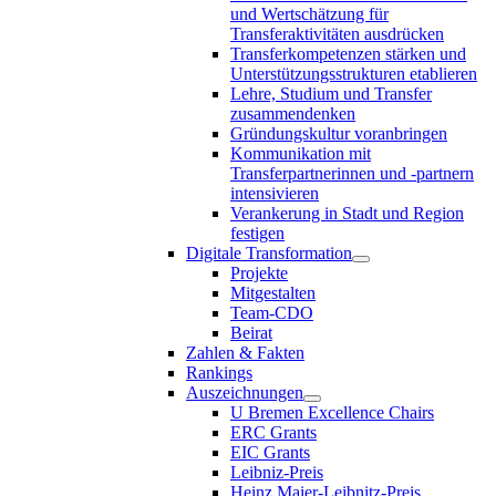
und Wertschätzung für
Transferaktivitäten ausdrücken
Transferkompetenzen stärken und
Unterstützungsstrukturen etablieren
Lehre, Studium und Transfer
zusammendenken
Gründungskultur voranbringen
Kommunikation mit
Transferpartnerinnen und -partnern
intensivieren
Verankerung in Stadt und Region
festigen
Digitale Transformation
Projekte
Mitgestalten
Team-CDO
Beirat
Zahlen & Fakten
Rankings
Auszeichnungen
U Bremen Excellence Chairs
ERC Grants
EIC Grants
Leibniz-Preis
Heinz Maier-Leibnitz-Preis