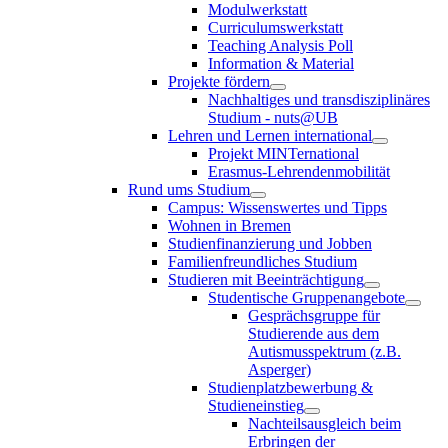
Modulwerkstatt
Curriculumswerkstatt
Teaching Analysis Poll
Information & Material
Projekte fördern
Nachhaltiges und transdisziplinäres
Studium - nuts@UB
Lehren und Lernen international
Projekt MINTernational
Erasmus-Lehrendenmobilität
Rund ums Studium
Campus: Wissenswertes und Tipps
Wohnen in Bremen
Studienfinanzierung und Jobben
Familienfreundliches Studium
Studieren mit Beeinträchtigung
Studentische Gruppenangebote
Gesprächsgruppe für
Studierende aus dem
Autismusspektrum (z.B.
Asperger)
Studienplatzbewerbung &
Studieneinstieg
Nachteilsausgleich beim
Erbringen der