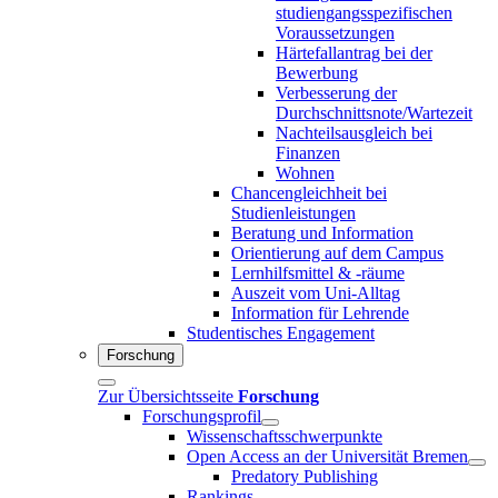
studiengangsspezifischen
Voraussetzungen
Härtefallantrag bei der
Bewerbung
Verbesserung der
Durchschnittsnote/Wartezeit
Nachteilsausgleich bei
Finanzen
Wohnen
Chancengleichheit bei
Studienleistungen
Beratung und Information
Orientierung auf dem Campus
Lernhilfsmittel & -räume
Auszeit vom Uni-Alltag
Information für Lehrende
Studentisches Engagement
Forschung
Zur Übersichtsseite
Forschung
Forschungsprofil
Wissenschaftsschwerpunkte
Open Access an der Universität Bremen
Predatory Publishing
Rankings