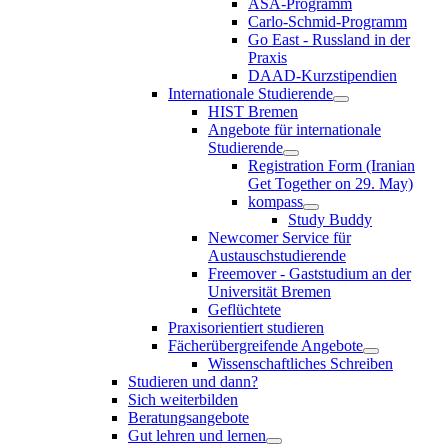
ASA-Programm
Carlo-Schmid-Programm
Go East - Russland in der
Praxis
DAAD-Kurzstipendien
Internationale Studierende
HIST Bremen
Angebote für internationale
Studierende
Registration Form (Iranian
Get Together on 29. May)
kompass
Study Buddy
Newcomer Service für
Austauschstudierende
Freemover - Gaststudium an der
Universität Bremen
Geflüchtete
Praxisorientiert studieren
Fächerübergreifende Angebote
Wissenschaftliches Schreiben
Studieren und dann?
Sich weiterbilden
Beratungsangebote
Gut lehren und lernen