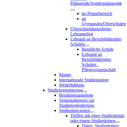
Pädagogik/Sonderpädagogik
im Primarbereich
an
Gymnasien/Oberschulen
Überschneidungsfreies
Lehrangebot
Lehramt an Berufsbildenden
Schulen
Berufliche Schule
Lehramt an
Berufsbildenden
Schulen -
Pflegewissenschaft
Master
Internationale Studiengänge
Weiterbildung
Studienorientierung
Beratungsangebote
Veranstaltungen zur
Studienorientierung
Studienlots:innen
Treffen mit einer Studienlotsin
oder einem Studienlotsen
Daten_Studienlotsen