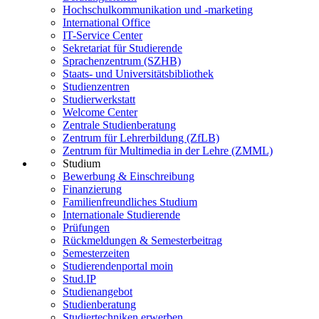
Hochschulkommunikation und -marketing
International Office
IT-Service Center
Sekretariat für Studierende
Sprachenzentrum (SZHB)
Staats- und Universitätsbibliothek
Studienzentren
Studierwerkstatt
Welcome Center
Zentrale Studienberatung
Zentrum für Lehrerbildung (ZfLB)
Zentrum für Multimedia in der Lehre (ZMML)
Studium
Bewerbung & Einschreibung
Finanzierung
Familienfreundliches Studium
Internationale Studierende
Prüfungen
Rückmeldungen & Semesterbeitrag
Semesterzeiten
Studierendenportal moin
Stud.IP
Studienangebot
Studienberatung
Studiertechniken erwerben