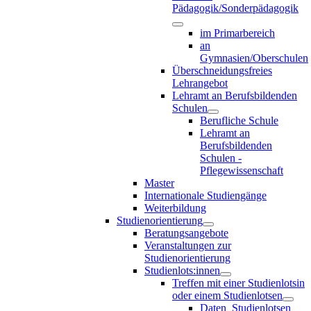
Pädagogik/Sonderpädagogik
im Primarbereich
an
Gymnasien/Oberschulen
Überschneidungsfreies
Lehrangebot
Lehramt an Berufsbildenden
Schulen
Berufliche Schule
Lehramt an
Berufsbildenden
Schulen -
Pflegewissenschaft
Master
Internationale Studiengänge
Weiterbildung
Studienorientierung
Beratungsangebote
Veranstaltungen zur
Studienorientierung
Studienlots:innen
Treffen mit einer Studienlotsin
oder einem Studienlotsen
Daten_Studienlotsen