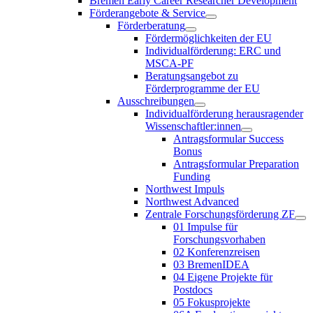
Bremen Early Career Researcher Development
Förderangebote & Service
Förderberatung
Fördermöglichkeiten der EU
Individualförderung: ERC und
MSCA-PF
Beratungsangebot zu
Förderprogramme der EU
Ausschreibungen
Individualförderung herausragender
Wissenschaftler:innen
Antragsformular Success
Bonus
Antragsformular Preparation
Funding
Northwest Impuls
Northwest Advanced
Zentrale Forschungsförderung ZF
01 Impulse für
Forschungsvorhaben
02 Konferenzreisen
03 BremenIDEA
04 Eigene Projekte für
Postdocs
05 Fokusprojekte