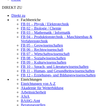
DIREKT ZU
Direkt zu
Fachbereiche
FB 01 – Physik / Elektrotechnik
FB 02 – Biologie / Chemie
FB 03 – Mathematik / Informatik
FB 04 – Produktionstechnik – Maschinenbau &
Verfahrenstechnik
FB 05 – Geowissenschaften
FB 06 – Rechtswissenschaft
FB 07 – Wirtschaftswissenschaft
FB 08 – Sozialwissenschaften
FB 09 – Kulturwissenschaften
FB 10 – Sprach- und Literaturwissenschaften
FB 11 – Human- und Gesundheitswissenschaften
FB 12 – Erziehungs- und Bildungswissenschaften
Einrichtungen
Einrichtungen von A-Z
Akademie für Weiterbildung
Arbeitssicherheit
AStA
BAföG-Amt
Beratungsstellen