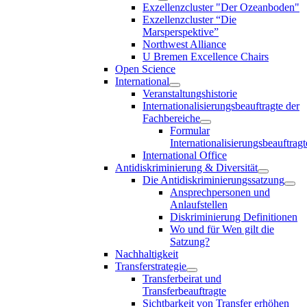
Exzellenzcluster "Der Ozeanboden"
Exzellenzcluster “Die
Marsperspektive”
Northwest Alliance
U Bremen Excellence Chairs
Open Science
International
Veranstaltungshistorie
Internationalisierungsbeauftragte der
Fachbereiche
Formular
Internationalisierungsbeauftragt
International Office
Antidiskriminierung & Diversität
Die Antidiskriminierungssatzung
Ansprechpersonen und
Anlaufstellen
Diskriminierung Definitionen
Wo und für Wen gilt die
Satzung?
Nachhaltigkeit
Transferstrategie
Transferbeirat und
Transferbeauftragte
Sichtbarkeit von Transfer erhöhen