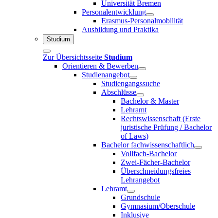
Universität Bremen
Personalentwicklung
Erasmus-Personalmobilität
Ausbildung und Praktika
Studium
Zur Übersichtsseite
Studium
Orientieren & Bewerben
Studienangebot
Studiengangssuche
Abschlüsse
Bachelor & Master
Lehramt
Rechtswissenschaft (Erste
juristische Prüfung / Bachelor
of Laws)
Bachelor fachwissenschaftlich
Vollfach-Bachelor
Zwei-Fächer-Bachelor
Überschneidungsfreies
Lehrangebot
Lehramt
Grundschule
Gymnasium/Oberschule
Inklusive