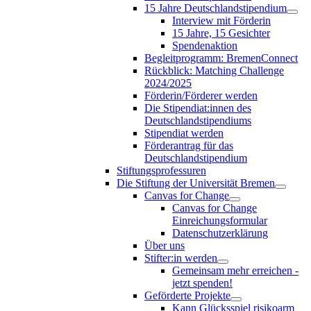
15 Jahre Deutschlandstipendium
Interview mit Förderin
15 Jahre, 15 Gesichter
Spendenaktion
Begleitprogramm: BremenConnect
Rückblick: Matching Challenge
2024/2025
Förderin/Förderer werden
Die Stipendiat:innen des
Deutschlandstipendiums
Stipendiat werden
Förderantrag für das
Deutschlandstipendium
Stiftungsprofessuren
Die Stiftung der Universität Bremen
Canvas for Change
Canvas for Change
Einreichungsformular
Datenschutzerklärung
Über uns
Stifter:in werden
Gemeinsam mehr erreichen -
jetzt spenden!
Geförderte Projekte
Kann Glücksspiel risikoarm