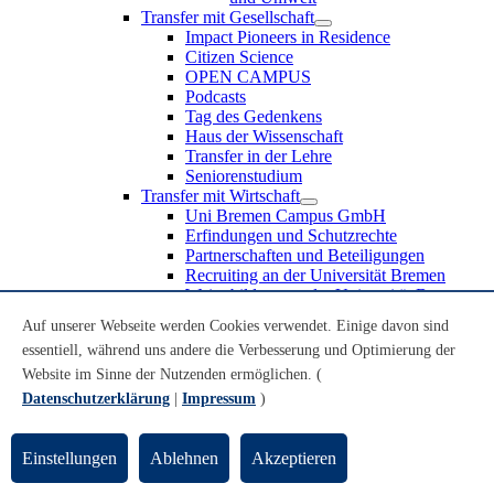
Transfer mit Gesellschaft
Impact Pioneers in Residence
Citizen Science
OPEN CAMPUS
Podcasts
Tag des Gedenkens
Haus der Wissenschaft
Transfer in der Lehre
Seniorenstudium
Transfer mit Wirtschaft
Uni Bremen Campus GmbH
Erfindungen und Schutzrechte
Partnerschaften und Beteiligungen
Recruiting an der Universität Bremen
Weiterbildung an der Universität Bremen
Transfer mit Schule
Auf unserer Webseite werden Cookies verwendet. Einige davon sind
Schülerinnen und Schüler
essentiell, während uns andere die Verbesserung und Optimierung der
MINT-Schnupperstudium
Schulklassen
Website im Sinne der Nutzenden ermöglichen. (
Lehrkräfte
Datenschutzerklärung
|
Impressum
)
Gründungsunterstützung
UniTransfer - Servicestelle für Transferaktivitäten
Einstellungen
Ablehnen
Akzeptieren
Transfermagazin der Universität Bremen
Transferpreis der Universität Bremen