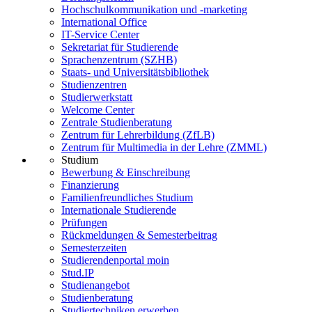
Hochschulkommunikation und -marketing
International Office
IT-Service Center
Sekretariat für Studierende
Sprachenzentrum (SZHB)
Staats- und Universitätsbibliothek
Studienzentren
Studierwerkstatt
Welcome Center
Zentrale Studienberatung
Zentrum für Lehrerbildung (ZfLB)
Zentrum für Multimedia in der Lehre (ZMML)
Studium
Bewerbung & Einschreibung
Finanzierung
Familienfreundliches Studium
Internationale Studierende
Prüfungen
Rückmeldungen & Semesterbeitrag
Semesterzeiten
Studierendenportal moin
Stud.IP
Studienangebot
Studienberatung
Studiertechniken erwerben