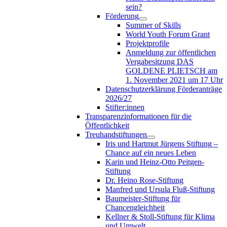
sein?
Förderung
Summer of Skills
World Youth Forum Grant
Projektprofile
Anmeldung zur öffentlichen
Vergabesitzung DAS
GOLDENE PLIETSCH am
1. November 2021 um 17 Uhr
Datenschutzerklärung Förderanträge
2026/27
Stifter:innen
Transparenzinformationen für die
Öffentlichkeit
Treuhandstiftungen
Iris und Hartmut Jürgens Stiftung –
Chance auf ein neues Leben
Karin und Heinz-Otto Peitgen-
Stiftung
Dr. Heino Rose-Stiftung
Manfred und Ursula Fluß-Stiftung
Baumeister-Stiftung für
Chancengleichheit
Kellner & Stoll-Stiftung für Klima
und Umwelt