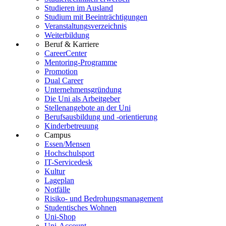
Studieren im Ausland
Studium mit Beeinträchtigungen
Veranstaltungsverzeichnis
Weiterbildung
Beruf & Karriere
CareerCenter
Mentoring-Programme
Promotion
Dual Career
Unternehmensgründung
Die Uni als Arbeitgeber
Stellenangebote an der Uni
Berufsausbildung und -orientierung
Kinderbetreuung
Campus
Essen/Mensen
Hochschulsport
IT-Servicedesk
Kultur
Lageplan
Notfälle
Risiko- und Bedrohungsmanagement
Studentisches Wohnen
Uni-Shop
Uni-Account