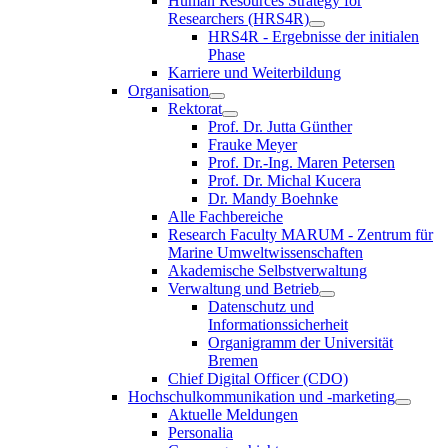
Human Resources Strategy for
Researchers (HRS4R)
HRS4R - Ergebnisse der initialen
Phase
Karriere und Weiterbildung
Organisation
Rektorat
Prof. Dr. Jutta Günther
Frauke Meyer
Prof. Dr.-Ing. Maren Petersen
Prof. Dr. Michal Kucera
Dr. Mandy Boehnke
Alle Fachbereiche
Research Faculty MARUM - Zentrum für
Marine Umweltwissenschaften
Akademische Selbstverwaltung
Verwaltung und Betrieb
Datenschutz und
Informationssicherheit
Organigramm der Universität
Bremen
Chief Digital Officer (CDO)
Hochschulkommunikation und -marketing
Aktuelle Meldungen
Personalia