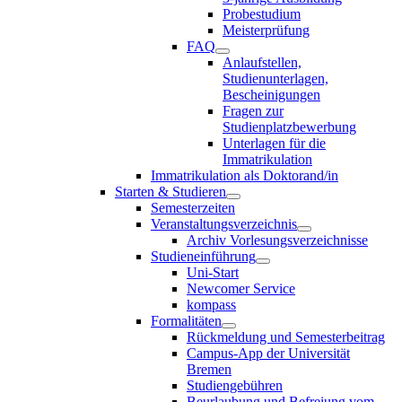
Probestudium
Meisterprüfung
FAQ
Anlaufstellen,
Studienunterlagen,
Bescheinigungen
Fragen zur
Studienplatzbewerbung
Unterlagen für die
Immatrikulation
Immatrikulation als Doktorand/in
Starten & Studieren
Semesterzeiten
Veranstaltungsverzeichnis
Archiv Vorlesungsverzeichnisse
Studieneinführung
Uni-Start
Newcomer Service
kompass
Formalitäten
Rückmeldung und Semesterbeitrag
Campus-App der Universität
Bremen
Studiengebühren
Beurlaubung und Befreiung vom