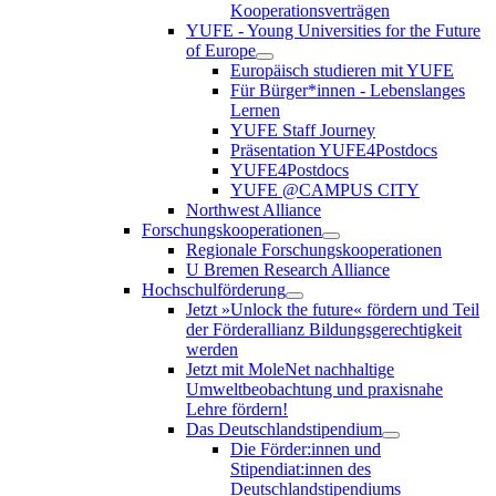
Kooperationsverträgen
YUFE - Young Universities for the Future
of Europe
Europäisch studieren mit YUFE
Für Bürger*innen - Lebenslanges
Lernen
YUFE Staff Journey
Präsentation YUFE4Postdocs
YUFE4Postdocs
YUFE @CAMPUS CITY
Northwest Alliance
Forschungskooperationen
Regionale Forschungskooperationen
U Bremen Research Alliance
Hochschulförderung
Jetzt »Unlock the future« fördern und Teil
der Förderallianz Bildungsgerechtigkeit
werden
Jetzt mit MoleNet nachhaltige
Umweltbeobachtung und praxisnahe
Lehre fördern!
Das Deutschlandstipendium
Die Förder:innen und
Stipendiat:innen des
Deutschlandstipendiums