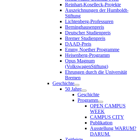
Reinhart-Koselleck-Projekte
Auszeichnungen der Humboldt-
Stiftung
Lichtenberg-Professuren
Berninghausenpreis
Deutscher Studienpreis
Bremer Studienpreis
DAAD-Preis
Emmy Noether Programme
Heisenberg-Programm
Opus Magnum
(VolkswagenStiftung)
Ehrungen durch die Universität
Bremen
Geschichte
50 Jahre
Geschichte
Programm
OPEN CAMPUS
WEEK
CAMPUS CITY
Publikation
Ausstellung WARUM?
DARUM.
Zeitleiste