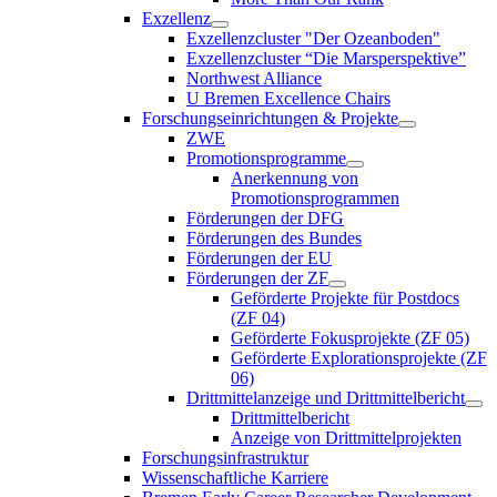
Exzellenz
Exzellenzcluster "Der Ozeanboden"
Exzellenzcluster “Die Marsperspektive”
Northwest Alliance
U Bremen Excellence Chairs
Forschungseinrichtungen & Projekte
ZWE
Promotionsprogramme
Anerkennung von
Promotionsprogrammen
Förderungen der DFG
Förderungen des Bundes
Förderungen der EU
Förderungen der ZF
Geförderte Projekte für Postdocs
(ZF 04)
Geförderte Fokusprojekte (ZF 05)
Geförderte Explorationsprojekte (ZF
06)
Drittmittelanzeige und Drittmittelbericht
Drittmittelbericht
Anzeige von Drittmittelprojekten
Forschungsinfrastruktur
Wissenschaftliche Karriere