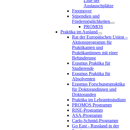
Liste der
Austauschplätze
Freemover
Stipendien und
Fördermöglichkeiten
PROMOS
Praktika im Ausland
Rat der Europäischen Union –
Aktionsprogramm für
Praktikanten und
Praktikantinnen mit einer
Behinderung
Erasmus Praktika für
Studierende
Erasmus Praktika für
Absolventen
Erasmus Forschungspraktika
für Doktorandinnen und
Doktoranden
Praktika im Lehramtsstudium
PROMOS Programm
RISE-Programm
ASA-Programm
Carlo-Schmid-Programm
Go East - Russland in der