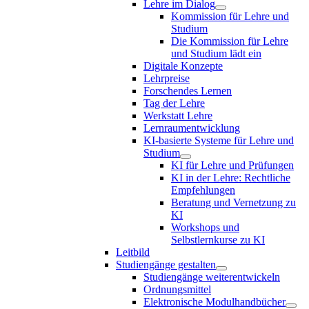
Lehre im Dialog
Kommission für Lehre und
Studium
Die Kommission für Lehre
und Studium lädt ein
Digitale Konzepte
Lehrpreise
Forschendes Lernen
Tag der Lehre
Werkstatt Lehre
Lernraumentwicklung
KI-basierte Systeme für Lehre und
Studium
KI für Lehre und Prüfungen
KI in der Lehre: Rechtliche
Empfehlungen
Beratung und Vernetzung zu
KI
Workshops und
Selbstlernkurse zu KI
Leitbild
Studiengänge gestalten
Studiengänge weiterentwickeln
Ordnungsmittel
Elektronische Modulhandbücher