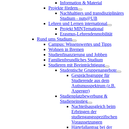
Information & Material
Projekte fördern
Nachhaltiges und transdisziplinäres
Studium - nuts@UB
Lehren und Lernen international
Projekt MINTernational
Erasmus-Lehrendenmobilität
Rund ums Studium
Campus: Wissenswertes und Tipps
Wohnen in Bremen
Studienfinanzierung und Jobben
Familienfreundliches Studium
Studieren mit Beeinträchtigung
Studentische Gruppenangebote
Gesprächsgruppe für
Studierende aus dem
Autismusspektrum (z.B.
Asperger)
Studienplatzbewerbung &
Studieneinstieg
Nachteilsausgleich beim
Erbringen der
studiengangsspezifischen
Voraussetzungen
Härtefallantrag bei der