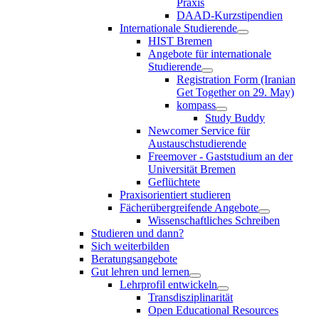
Praxis
DAAD-Kurzstipendien
Internationale Studierende
HIST Bremen
Angebote für internationale
Studierende
Registration Form (Iranian
Get Together on 29. May)
kompass
Study Buddy
Newcomer Service für
Austauschstudierende
Freemover - Gaststudium an der
Universität Bremen
Geflüchtete
Praxisorientiert studieren
Fächerübergreifende Angebote
Wissenschaftliches Schreiben
Studieren und dann?
Sich weiterbilden
Beratungsangebote
Gut lehren und lernen
Lehrprofil entwickeln
Transdisziplinarität
Open Educational Resources