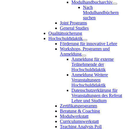
Modulhandbucharchiv
Nach
Modulhandbüchern
suchen
Joint Programs
General Studies
Qualitätssicherung
Hochschuldidaktik
Förderung für innovative Lehre
Workshops, Programm und
Anmeldung
Anmeldung für externe
Teilnehmende der
Hochschuldidaktik
Anmeldung Weitere
Veranstaltungen
Hochschuldidaktik
Datenschutzerklärung für
Veranstaltungen des Referat
Lehre und Studium
Zertifikatsprogramm
Beratung & Coaching
Modulwerkstatt
Curriculumswerkstatt
Teaching Analysis Poll