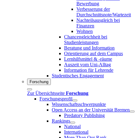
Bewerbung
Verbesserung der
Durchschnittsnote/Wartezeit
Nachteilsausgleich bei
Finanzen
Wohnen
Chancengleichheit bei
Studienleistungen
Beratung und Information
Orientierung auf dem Campus
Lernhilfsmittel & -räume
Auszeit vom Uni-Alltag
Information für Lehrende
Studentisches Engagement
Forschung
Zur Übersichtsseite
Forschung
Forschungsprofil
Wissenschaftsschwerpunkte
Open Access an der Universität Bremen
Predatory Publishing
Rankings
National
International
More Than Our Rank