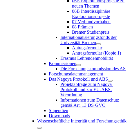
06A Explorationsprojekte zu
neuen Themen
06B Interdisziplinäre
Explorationsprojekte
07 Verbundvorhaben
08 Prämien
Bremer Studienpreis
Internationalisierungsfonds der
Universität Bremen
Antragsformular
Antragsformular (Kopie 1)
Erasmus Lehrendenmobilität
Kommissionen
Die Forschungskommission des AS
Forschungsdatenmanagement
Das Nagoya Protokoll und ABS
Projektabfrage zum Nagoya-
Protokoll und zur EU-ABS-
Verordnung
Informationen zum Datenschutz
gemäß Art. 13 DS-GVO
Stipendien
Downloads
Wissenschaftliche Integrität und Forschungsethik