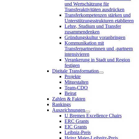
und Wertschätzung für
Transferaktivitäten ausdrücken
Transferkompetenzen stärken und
Unterstützungsstrukturen etablieren
Lehre, Studium und Transfer
zusammendenken
Gründungskultur voranbringen
Kommunikation mit
Transferpartnerinnen und -partnern
intensivieren
Verankerung in Stadt und Region
festigen
Digitale Transformation
Projekte
Mitgestalten
Team-CDO
Beirat
Zahlen & Fakten
Rankings
Auszeichnungen
U Bremen Excellence Chairs
ERC Grants
EIC Grants
Leibniz-Preis
Heinz Maier-Leibnitz-Preis