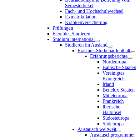
Semesterticket
Fach- und Hochschulwechsel
Exmatrikulation
Krankenversicherung
Prüfungen
Flexibles Studieren
Studium international
Studieren im Ausland
Erasmus-Studienaufenthalt
Erfahrungsberichte
Nordeuropa
Baltische Staaten
Vereinigtes
Königreich
Irland
Benelux Staaten
Mitteleuropa
Frankreich
Iberische
Halbinsel
Südosteuropa
Südeuropa
Austausch weltweit
Austauschprogramme: