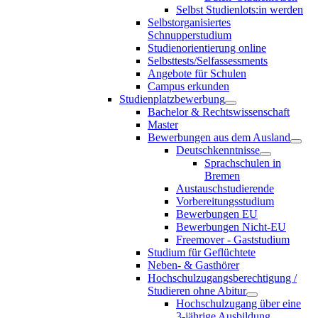
Selbst Studienlots:in werden
Selbstorganisiertes
Schnupperstudium
Studienorientierung online
Selbsttests/Selfassessments
Angebote für Schulen
Campus erkunden
Studienplatzbewerbung
Bachelor & Rechtswissenschaft
Master
Bewerbungen aus dem Ausland
Deutschkenntnisse
Sprachschulen in
Bremen
Austauschstudierende
Vorbereitungsstudium
Bewerbungen EU
Bewerbungen Nicht-EU
Freemover - Gaststudium
Studium für Geflüchtete
Neben- & Gasthörer
Hochschulzugangsberechtigung /
Studieren ohne Abitur
Hochschulzugang über eine
3-jährige Ausbildung