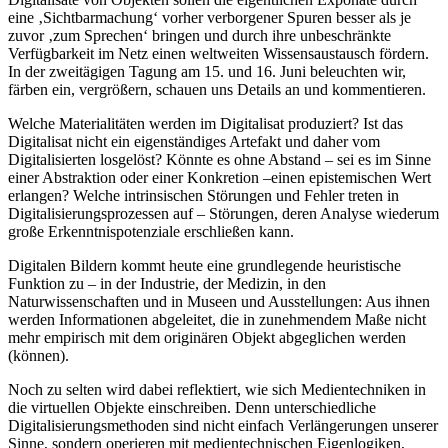
eine ‚Sichtbarmachung‘ vorher verborgener Spuren besser als je
zuvor ‚zum Sprechen‘ bringen und durch ihre unbeschränkte
Verfügbarkeit im Netz einen weltweiten Wissensaustausch fördern.
In der zweitägigen Tagung am 15. und 16. Juni beleuchten wir,
färben ein, vergrößern, schauen uns Details an und kommentieren.
Welche Materialitäten werden im Digitalisat produziert? Ist das
Digitalisat nicht ein eigenständiges Artefakt und daher vom
Digitalisierten losgelöst? Könnte es ohne Abstand – sei es im Sinne
einer Abstraktion oder einer Konkretion –einen epistemischen Wert
erlangen? Welche intrinsischen Störungen und Fehler treten in
Digitalisierungsprozessen auf – Störungen, deren Analyse wiederum
große Erkenntnispotenziale erschließen kann.
Digitalen Bildern kommt heute eine grundlegende heuristische
Funktion zu – in der Industrie, der Medizin, in den
Naturwissenschaften und in Museen und Ausstellungen: Aus ihnen
werden Informationen abgeleitet, die in zunehmendem Maße nicht
mehr empirisch mit dem originären Objekt abgeglichen werden
(können).
Noch zu selten wird dabei reflektiert, wie sich Medientechniken in
die virtuellen Objekte einschreiben. Denn unterschiedliche
Digitalisierungsmethoden sind nicht einfach Verlängerungen unserer
Sinne, sondern operieren mit medientechnischen Eigenlogiken,