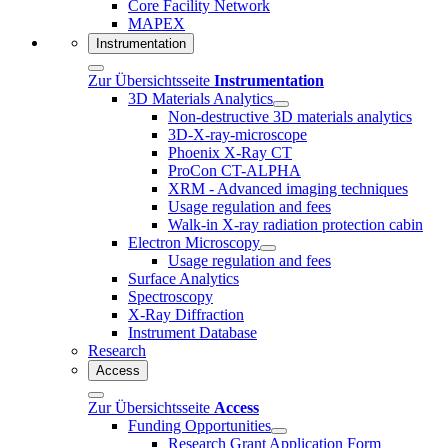
Core Facility Network
MAPEX
Instrumentation
Zur Übersichtsseite
Instrumentation
3D Materials Analytics
Non-destructive 3D materials analytics
3D-X-ray-microscope
Phoenix X-Ray CT
ProCon CT-ALPHA
XRM - Advanced imaging techniques
Usage regulation and fees
Walk-in X-ray radiation protection cabin
Electron Microscopy
Usage regulation and fees
Surface Analytics
Spectroscopy
X-Ray Diffraction
Instrument Database
Research
Access
Zur Übersichtsseite
Access
Funding Opportunities
Research Grant Application Form