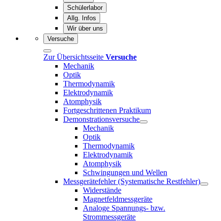
Schülerlabor
Allg. Infos
Wir über uns
Versuche
Zur Übersichtsseite
Versuche
Mechanik
Optik
Thermodynamik
Elektrodynamik
Atomphysik
Fortgeschrittenen Praktikum
Demonstrationsversuche
Mechanik
Optik
Thermodynamik
Elektrodynamik
Atomphysik
Schwingungen und Wellen
Messgerätefehler (Systematische Restfehler)
Widerstände
Magnetfeldmessgeräte
Analoge Spannungs- bzw.
Strommessgeräte