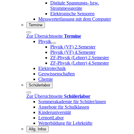
Digitale Spannungs- bzw.
Strommessgeräte
Elektronische Sensoren
Messwerterfassung mit dem Computer
Termine
Zur Übersichtsseite
Termine
Physik
Physik (VF) 2.Semester
Physik (VF) 4.Semester
ZF-Physik (Lehrer) 2.Semester
ZF-Physik (Lehrer) 4.Semester
Elektrotechnik
Geowissenschaften
Chemie
Schülerlabor
Zur Übersichtsseite
Schülerlabor
Sommerakademie für Schüler/innen
Angebote für Schulklassen
Kinderuniversität
LernortLabor
Weiterbildung für Lehrkräfte
Allg. Infos