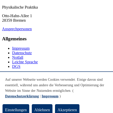
Physikalische Praktika
Otto-Hahn-Allee 1
28359 Bremen
Ansprechpersonen
Allgemeines
Impressum
Datenschutz
Notfall
Leichte Sprache
DGS
Social Media
Auf unserer Webseite werden Cookies verwendet. Einige davon sind
essentiell, während uns andere die Verbesserung und Optimierung der
Youtube
Instagram
Website im Sinne der Nutzenden ermöglichen. (
LinkedIn
Datenschutzerklärung
|
Impressum
)
Mastodon
© Universität Bremen 2026
Einstellungen
Ablehnen
Akzeptieren