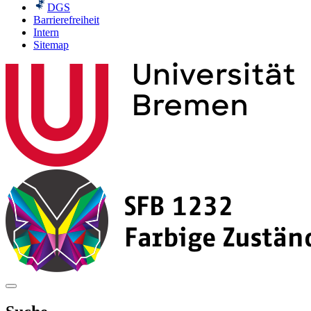
DGS
Barrierefreiheit
Intern
Sitemap