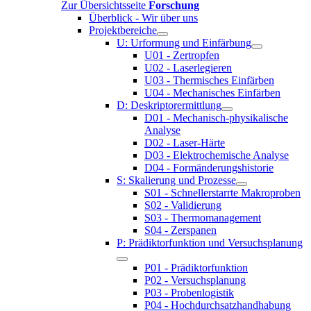
Zur Übersichtsseite
Forschung
Überblick - Wir über uns
Projektbereiche
U: Urformung und Einfärbung
U01 - Zertropfen
U02 - Laserlegieren
U03 - Thermisches Einfärben
U04 - Mechanisches Einfärben
D: Deskriptorermittlung
D01 - Mechanisch-physikalische
Analyse
D02 - Laser-Härte
D03 - Elektrochemische Analyse
D04 - Formänderungshistorie
S: Skalierung und Prozesse
S01 - Schnellerstarrte Makroproben
S02 - Validierung
S03 - Thermomanagement
S04 - Zerspanen
P: Prädiktorfunktion und Versuchsplanung
P01 - Prädiktorfunktion
P02 - Versuchsplanung
P03 - Probenlogistik
P04 - Hochdurchsatzhandhabung