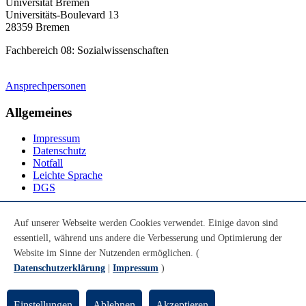
Universität Bremen
Universitäts-Boulevard 13
28359 Bremen
Fachbereich 08: Sozialwissenschaften
Ansprechpersonen
Allgemeines
Impressum
Datenschutz
Notfall
Leichte Sprache
DGS
Social Media
Auf unserer Webseite werden Cookies verwendet. Einige davon sind
essentiell, während uns andere die Verbesserung und Optimierung der
Youtube
Instagram
Website im Sinne der Nutzenden ermöglichen. (
LinkedIn
Datenschutzerklärung
|
Impressum
)
Mastodon
© Universität Bremen 2026
Einstellungen
Ablehnen
Akzeptieren