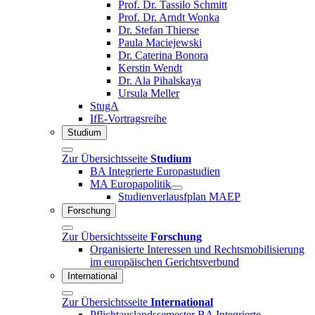
Prof. Dr. Tassilo Schmitt
Prof. Dr. Arndt Wonka
Dr. Stefan Thierse
Paula Maciejewski
Dr. Caterina Bonora
Kerstin Wendt
Dr. Ala Pihalskaya
Ursula Meller
StugA
IfE-Vortragsreihe
Studium
Zur Übersichtsseite
Studium
BA Integrierte Europastudien
MA Europapolitik
Studienverlausfplan MAEP
Forschung
Zur Übersichtsseite
Forschung
Organisierte Interessen und Rechtsmobilisierung
im europäischen Gerichtsverbund
International
Zur Übersichtsseite
International
Pflichtauslandssemester BA Integrierte