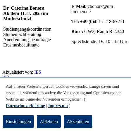
E-Mail:
cbonora@uni-
Dr. Caterina Bonora
bremen.de
Ab dem 11.11. 2025 im
Mutterschutz!
Tel:
+49 (0)421 / 218-67271
Studiengangskoordination
Büro:
GW2, Raum B 2.340
Studienfachberatung
Anerkennungsbeauftragte
Sprechstunde: Di. 10 - 12 Uhr
Erasmusbeauftragte
Aktualisiert von:
IES
RSS
Seite drucken
Auf unserer Webseite werden Cookies verwendet. Einige davon sind
essentiell, während uns andere die Verbesserung und Optimierung der
Footer
Website im Sinne der Nutzenden ermöglichen. (
Datenschutzerklärung
|
Impressum
)
Kontakt
Institut für Europastudien
Einstellungen
Ablehnen
Akzeptieren
Universität Bremen
Universitäts-Boulevard 13