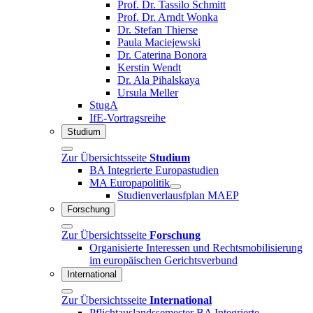
Prof. Dr. Tassilo Schmitt
Prof. Dr. Arndt Wonka
Dr. Stefan Thierse
Paula Maciejewski
Dr. Caterina Bonora
Kerstin Wendt
Dr. Ala Pihalskaya
Ursula Meller
StugA
IfE-Vortragsreihe
Studium
Zur Übersichtsseite
Studium
BA Integrierte Europastudien
MA Europapolitik
Studienverlausfplan MAEP
Forschung
Zur Übersichtsseite
Forschung
Organisierte Interessen und Rechtsmobilisierung
im europäischen Gerichtsverbund
International
Zur Übersichtsseite
International
Pflichtauslandssemester BA Integrierte