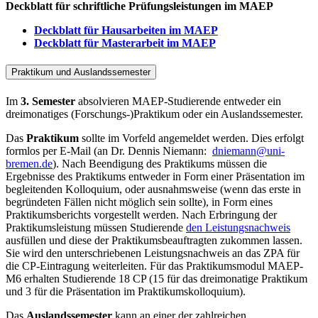
Deckblatt für schriftliche Prüfungsleistungen im MAEP
Deckblatt für Hausarbeiten im MAEP
Deckblatt für Masterarbeit im MAEP
Praktikum und Auslandssemester
Im
3. Semester
absolvieren MAEP-Studierende entweder ein
dreimonatiges (Forschungs-)Praktikum oder ein Auslandssemester.
Das
Praktikum
sollte im Vorfeld angemeldet werden. Dies erfolgt
formlos per E-Mail (an Dr. Dennis Niemann:
dniemann@uni-
bremen.de
). Nach Beendigung des Praktikums müssen die
Ergebnisse des Praktikums entweder in Form einer Präsentation im
begleitenden Kolloquium, oder ausnahmsweise (wenn das erste in
begründeten Fällen nicht möglich sein sollte), in Form eines
Praktikumsberichts vorgestellt werden. Nach Erbringung der
Praktikumsleistung müssen Studierende
den Leistungsnachweis
ausfüllen und diese der Praktikumsbeauftragten zukommen lassen.
Sie wird den unterschriebenen Leistungsnachweis an das ZPA für
die CP-Eintragung weiterleiten. Für das Praktikumsmodul MAEP-
M6 erhalten Studierende 18 CP (15 für das dreimonatige Praktikum
und 3 für die Präsentation im Praktikumskolloquium).
Das
Auslandssemester
kann an einer der zahlreichen