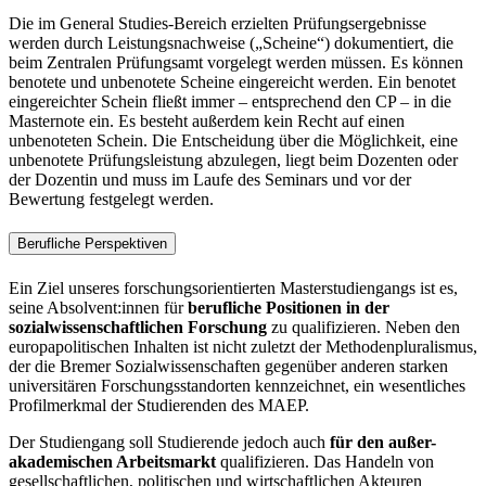
Die im General Studies-Bereich erzielten Prüfungsergebnisse
werden durch Leistungsnachweise („Scheine“) dokumentiert, die
beim Zentralen Prüfungsamt vorgelegt werden müssen. Es können
benotete und unbenotete Scheine eingereicht werden. Ein benotet
eingereichter Schein fließt immer – entsprechend den CP – in die
Masternote ein. Es besteht außerdem kein Recht auf einen
unbenoteten Schein. Die Entscheidung über die Möglichkeit, eine
unbenotete Prüfungsleistung abzulegen, liegt beim Dozenten oder
der Dozentin und muss im Laufe des Seminars und vor der
Bewertung festgelegt werden.
Berufliche Perspektiven
Ein Ziel unseres forschungsorientierten Masterstudiengangs ist es,
seine Absolvent:innen für
berufliche Positionen in der
sozialwissenschaftlichen Forschung
zu qualifizieren. Neben den
europapolitischen Inhalten ist nicht zuletzt der Methodenpluralismus,
der die Bremer Sozialwissenschaften gegenüber anderen starken
universitären Forschungsstandorten kennzeichnet, ein wesentliches
Profilmerkmal der Studierenden des MAEP.
Der Studiengang soll Studierende jedoch auch
für den außer-
akademischen Arbeitsmarkt
qualifizieren. Das Handeln von
gesellschaftlichen, politischen und wirtschaftlichen Akteuren