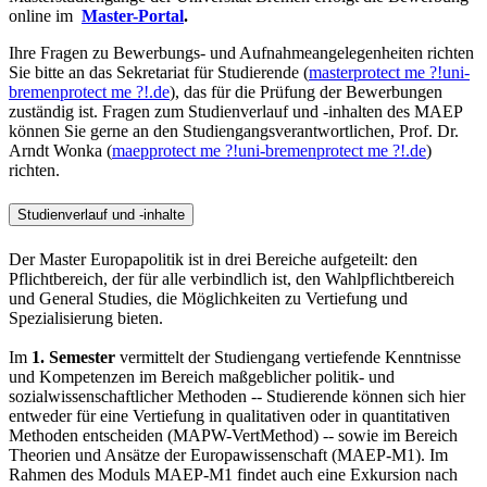
online im
Master-Portal
.
Ihre Fragen zu Bewerbungs- und Aufnahmeangelegenheiten richten
Sie bitte an das Sekretariat für Studierende (
master
protect me ?!
uni-
bremen
protect me ?!
.de
), das für die Prüfung der Bewerbungen
zuständig ist. Fragen zum Studienverlauf und -inhalten des MAEP
können Sie gerne an den Studiengangsverantwortlichen, Prof. Dr.
Arndt Wonka (
maep
protect me ?!
uni-bremen
protect me ?!
.de
)
richten.
Studienverlauf und -inhalte
Der Master Europapolitik ist in drei Bereiche aufgeteilt: den
Pflichtbereich, der für alle verbindlich ist, den Wahlpflichtbereich
und General Studies, die Möglichkeiten zu Vertiefung und
Spezialisierung bieten.
Im
1. Semester
vermittelt der Studiengang vertiefende Kenntnisse
und Kompetenzen im Bereich maßgeblicher politik- und
sozialwissenschaftlicher Methoden -- Studierende können sich hier
entweder für eine Vertiefung in qualitativen oder in quantitativen
Methoden entscheiden (MAPW-VertMethod) -- sowie im Bereich
Theorien und Ansätze der Europawissenschaft (MAEP-M1). Im
Rahmen des Moduls MAEP-M1 findet auch eine Exkursion nach