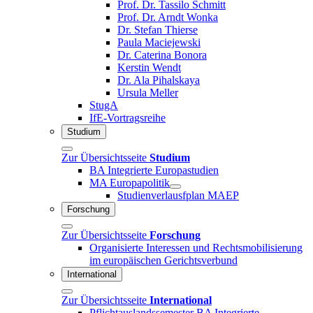
Prof. Dr. Tassilo Schmitt
Prof. Dr. Arndt Wonka
Dr. Stefan Thierse
Paula Maciejewski
Dr. Caterina Bonora
Kerstin Wendt
Dr. Ala Pihalskaya
Ursula Meller
StugA
IfE-Vortragsreihe
Studium
Zur Übersichtsseite
Studium
BA Integrierte Europastudien
MA Europapolitik
Studienverlausfplan MAEP
Forschung
Zur Übersichtsseite
Forschung
Organisierte Interessen und Rechtsmobilisierung
im europäischen Gerichtsverbund
International
Zur Übersichtsseite
International
Pflichtauslandssemester BA Integrierte