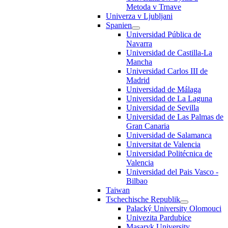
Metoda v Trnave
Univerza v Ljubljani
Spanien
Universidad Pública de
Navarra
Universidad de Castilla-La
Mancha
Universidad Carlos III de
Madrid
Universidad de Málaga
Universidad de La Laguna
Universidad de Sevilla
Universidad de Las Palmas de
Gran Canaria
Universidad de Salamanca
Universitat de Valencia
Universidad Politécnica de
Valencia
Universidad del Pais Vasco -
Bilbao
Taiwan
Tschechische Republik
Palacký University Olomouci
Univezita Pardubice
Masaryk University