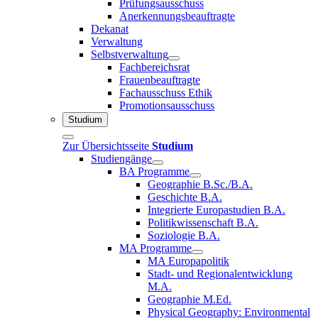
Prüfungsausschuss
Anerkennungsbeauftragte
Dekanat
Verwaltung
Selbstverwaltung
Fachbereichsrat
Frauenbeauftragte
Fachausschuss Ethik
Promotionsausschuss
Studium
Zur Übersichtsseite
Studium
Studiengänge
BA Programme
Geographie B.Sc./B.A.
Geschichte B.A.
Integrierte Europastudien B.A.
Politikwissenschaft B.A.
Soziologie B.A.
MA Programme
MA Europapolitik
Stadt- und Regionalentwicklung
M.A.
Geographie M.Ed.
Physical Geography: Environmental