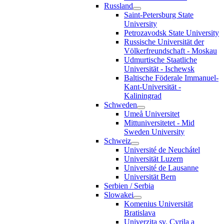
Russland
Saint-Petersburg State
University
Petrozavodsk State University
Russische Universität der
Völkerfreundschaft - Moskau
Udmurtische Staatliche
Universität - Ischewsk
Baltische Föderale Immanuel-
Kant-Universität -
Kaliningrad
Schweden
Umeå Universitet
Mittuniversitetet - Mid
Sweden University
Schweiz
Université de Neuchátel
Universität Luzern
Université de Lausanne
Universität Bern
Serbien / Serbia
Slowakei
Komenius Universität
Bratislava
Univerzita sv. Cyrila a