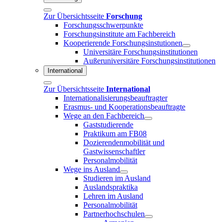
Zur Übersichtsseite
Forschung
Forschungsschwerpunkte
Forschungsinstitute am Fachbereich
Kooperierende Forschungsinstutionen
Universitäre Forschungsinstitutionen
Außeruniversitäre Forschungsinstitutionen
International
Zur Übersichtsseite
International
Internationalisierungsbeauftragter
Erasmus- und Kooperationsbeauftragte
Wege an den Fachbereich
Gaststudierende
Praktikum am FB08
Dozierendenmobilität und
Gastwissenschaftler
Personalmobilität
Wege ins Ausland
Studieren im Ausland
Auslandspraktika
Lehren im Ausland
Personalmobilität
Partnerhochschulen