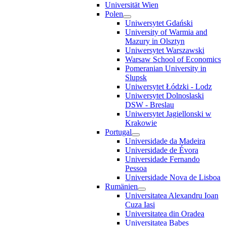
Universität Wien
Polen
Uniwersytet Gdański
University of Warmia and
Mazury in Olsztyn
Uniwersytet Warszawski
Warsaw School of Economics
Pomeranian University in
Slupsk
Uniwersytet Łódzki - Lodz
Uniwersytet Dolnoslaski
DSW - Breslau
Uniwersytet Jagiellonski w
Krakowie
Portugal
Universidade da Madeira
Universidade de Évora
Universidade Fernando
Pessoa
Universidade Nova de Lisboa
Rumänien
Universitatea Alexandru Ioan
Cuza Iasi
Universitatea din Oradea
Universitatea Babes