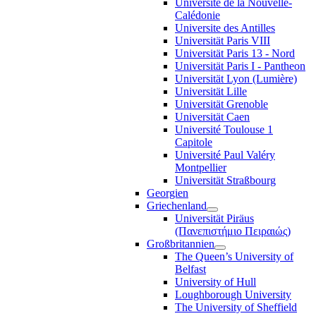
Université de la Nouvelle-
Calédonie
Universite des Antilles
Universität Paris VIII
Universität Paris 13 - Nord
Universität Paris I - Pantheon
Universität Lyon (Lumière)
Universität Lille
Universität Grenoble
Universität Caen
Université Toulouse 1
Capitole
Université Paul Valéry
Montpellier
Universität Straßbourg
Georgien
Griechenland
Universität Piräus
(Πανεπιστήμιο Πειραιώς)
Großbritannien
The Queen’s University of
Belfast
University of Hull
Loughborough University
The University of Sheffield