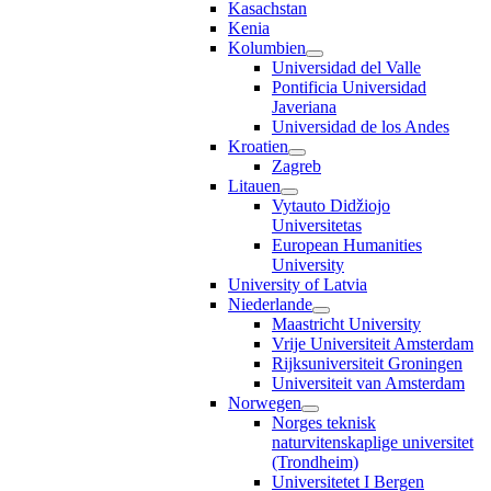
Kasachstan
Kenia
Kolumbien
Universidad del Valle
Pontificia Universidad
Javeriana
Universidad de los Andes
Kroatien
Zagreb
Litauen
Vytauto Didžiojo
Universitetas
European Humanities
University
University of Latvia
Niederlande
Maastricht University
Vrije Universiteit Amsterdam
Rijksuniversiteit Groningen
Universiteit van Amsterdam
Norwegen
Norges teknisk
naturvitenskaplige universitet
(Trondheim)
Universitetet I Bergen