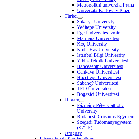
Metropolitní univerzita Praha
Univerzita Karlova v Praze
Türkei
Sakarya University
Yeditepe University
Ege Üniversites Izmir
Marmara Üniversitesi
Koç University
Kadir Has University
Istanbul Bilgi University
Yildiz Teknik Üniversitesi
Bahcesehir Üniversitesi
Cankaya Üniversitesi
Hacettepe Üniversitesi
Sabancý Üniversitesi
TED Üniversitesi
Bogazici Üniversitesi
Ungarn
Pázmány Péter Catholic
University
Budapesti Corvinus Egyetem
Szegedi Tudományegyetem
(SZTE)
Uruguay
Internationale Studiengänge