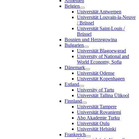
Armenien
Belgien
Universität Antwerpen
Universität Louvain-la-Neuve
/ Brüssel
Universität Saint-Louis /
Brüssel
Bosnien und Herzegowina
Bulgarien
Universität Blagoewgrad
University of National and
World Economy, Sofia
Dänemark
Universität Odense
Universität Kopenhagen
Estland
University of Tartu
Universität Tallina Ülikool
Finnland
Universität Tampere
Universität Rovaniemi
Abo Akademie Turku
Universität Oulu
Universität Helsinki
Frankreich