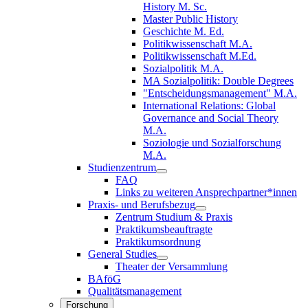
History M. Sc.
Master Public History
Geschichte M. Ed.
Politikwissenschaft M.A.
Politikwissenschaft M.Ed.
Sozialpolitik M.A.
MA Sozialpolitik: Double Degrees
"Entscheidungsmanagement" M.A.
International Relations: Global
Governance and Social Theory
M.A.
Soziologie und Sozialforschung
M.A.
Studienzentrum
FAQ
Links zu weiteren Ansprechpartner*innen
Praxis- und Berufsbezug
Zentrum Studium & Praxis
Praktikumsbeauftragte
Praktikumsordnung
General Studies
Theater der Versammlung
BAföG
Qualitätsmanagement
Forschung