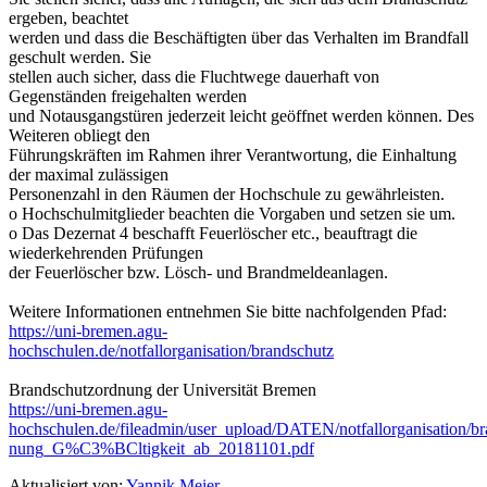
ergeben, beachtet
werden und dass die Beschäftigten über das Verhalten im Brandfall
geschult werden. Sie
stellen auch sicher, dass die Fluchtwege dauerhaft von
Gegenständen freigehalten werden
und Notausgangstüren jederzeit leicht geöffnet werden können. Des
Weiteren obliegt den
Führungskräften im Rahmen ihrer Verantwortung, die Einhaltung
der maximal zulässigen
Personenzahl in den Räumen der Hochschule zu gewährleisten.
o Hochschulmitglieder beachten die Vorgaben und setzen sie um.
o Das Dezernat 4 beschafft Feuerlöscher etc., beauftragt die
wiederkehrenden Prüfungen
der Feuerlöscher bzw. Lösch- und Brandmeldeanlagen.
Weitere Informationen entnehmen Sie bitte nachfolgenden Pfad:
https://uni-bremen.agu-
hochschulen.de/notfallorganisation/brandschutz
Brandschutzordnung der Universität Bremen
https://uni-bremen.agu-
hochschulen.de/fileadmin/user_upload/DATEN/notfallorganisation/b
nung_G%C3%BCltigkeit_ab_20181101.pdf
Aktualisiert von:
Yannik Meier