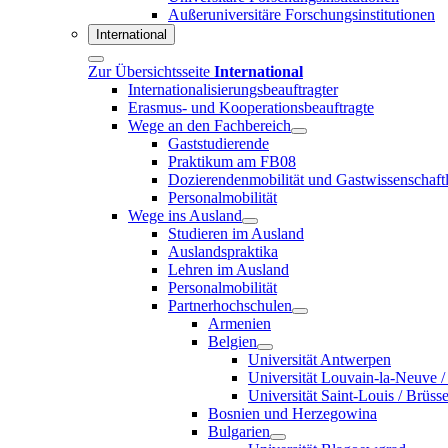
Außeruniversitäre Forschungsinstitutionen
International
Zur Übersichtsseite
International
Internationalisierungsbeauftragter
Erasmus- und Kooperationsbeauftragte
Wege an den Fachbereich
Gaststudierende
Praktikum am FB08
Dozierendenmobilität und Gastwissenschaftl
Personalmobilität
Wege ins Ausland
Studieren im Ausland
Auslandspraktika
Lehren im Ausland
Personalmobilität
Partnerhochschulen
Armenien
Belgien
Universität Antwerpen
Universität Louvain-la-Neuve /
Universität Saint-Louis / Brüsse
Bosnien und Herzegowina
Bulgarien