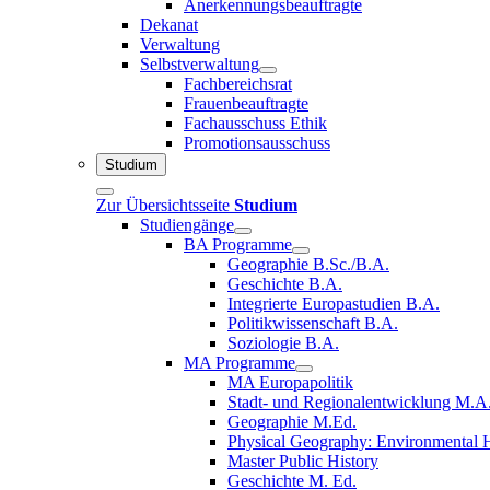
Anerkennungsbeauftragte
Dekanat
Verwaltung
Selbstverwaltung
Fachbereichsrat
Frauenbeauftragte
Fachausschuss Ethik
Promotionsausschuss
Studium
Zur Übersichtsseite
Studium
Studiengänge
BA Programme
Geographie B.Sc./B.A.
Geschichte B.A.
Integrierte Europastudien B.A.
Politikwissenschaft B.A.
Soziologie B.A.
MA Programme
MA Europapolitik
Stadt- und Regionalentwicklung M.A
Geographie M.Ed.
Physical Geography: Environmental H
Master Public History
Geschichte M. Ed.