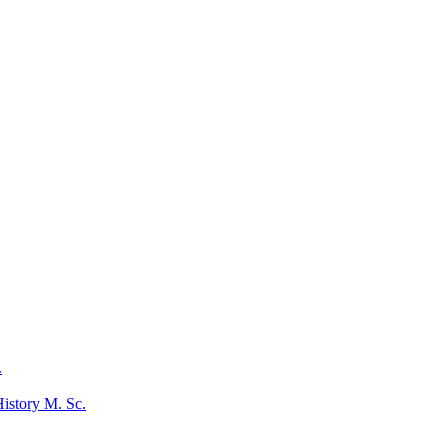
.
istory M. Sc.