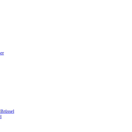
er
 Brüssel
l