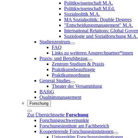
Politikwissenschaft M.A.
Politikwissenschaft M.Ed.
Sozialpolitik M.A.
MA Sozialpolitik: Double Degrees
"Entscheidungsmanagement" M.A.
International Relations: Global Gove
Soziologie und Sozialforschung M.A.
Studienzentrum
FAQ
Links zu weiteren Ansprechpartner*innen
Praxis- und Berufsbezug
Zentrum Studium & Praxis
Praktikumsbeauftragte
Praktikumsordnung
General Studies
Theater der Versammlung
BAföG
Qualitätsmanagement
Forschung
Zur Übersichtsseite
Forschung
Forschungsschwerpunkte
Forschungsinstitute am Fachbereich
Kooperierende Forschungsinstutionen
Universitäre Forschungsinstitutionen