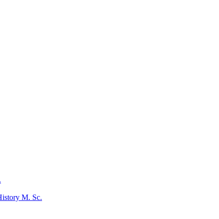
.
istory M. Sc.