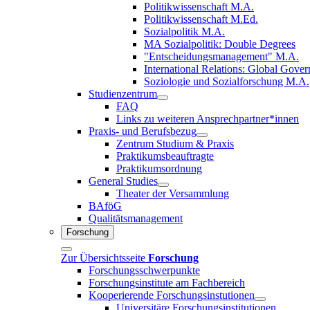
Politikwissenschaft M.A.
Politikwissenschaft M.Ed.
Sozialpolitik M.A.
MA Sozialpolitik: Double Degrees
"Entscheidungsmanagement" M.A.
International Relations: Global Gove
Soziologie und Sozialforschung M.A.
Studienzentrum
FAQ
Links zu weiteren Ansprechpartner*innen
Praxis- und Berufsbezug
Zentrum Studium & Praxis
Praktikumsbeauftragte
Praktikumsordnung
General Studies
Theater der Versammlung
BAföG
Qualitätsmanagement
Forschung
Zur Übersichtsseite
Forschung
Forschungsschwerpunkte
Forschungsinstitute am Fachbereich
Kooperierende Forschungsinstutionen
Universitäre Forschungsinstitutionen