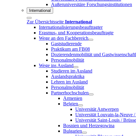
Außeruniversitäre Forschungsinstitutionen
International
Zur Übersichtsseite
International
Internationalisierungsbeauftragter
Erasmus- und Kooperationsbeauftragte
Wege an den Fachbereich
Gaststudierende
Praktikum am FB08
Dozierendenmobilität und Gastwissenschaftl
Personalmobilität
Wege ins Ausland
Studieren im Ausland
Auslandspraktika
Lehren im Ausland
Personalmobilität
Partnerhochschulen
Armenien
Belgien
Universität Antwerpen
Universität Louvain-la-Neuve /
Universität Saint-Louis / Brüsse
Bosnien und Herzegowina
Bulgarien