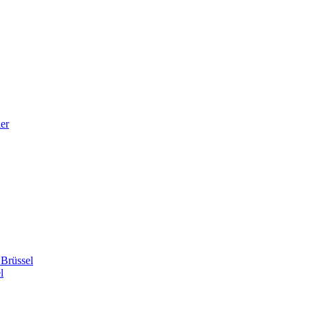
er
 Brüssel
l