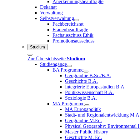
Anerkennungsbeauftragte
Dekanat
Verwaltung
Selbstverwaltung
Fachbereichsrat
Frauenbeauftragte
Fachausschuss Ethik
Promotionsausschuss
Studium
Zur Übersichtsseite
Studium
Studiengänge
BA Programme
Geographie B.Sc./B.A.
Geschichte B.A.
Integrierte Europastudien B.A.
Politikwissenschaft B.A.
Soziologie B.A.
MA Programme
MA Europapolitik
Stadt- und Regionalentwicklung M.A
Geographie M.Ed.
Physical Geography: Environmental H
Master Public History
Geschichte M. Ed.