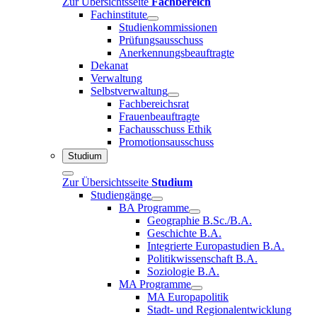
Zur Übersichtsseite
Fachbereich
Fachinstitute
Studienkommissionen
Prüfungsausschuss
Anerkennungsbeauftragte
Dekanat
Verwaltung
Selbstverwaltung
Fachbereichsrat
Frauenbeauftragte
Fachausschuss Ethik
Promotionsausschuss
Studium
Zur Übersichtsseite
Studium
Studiengänge
BA Programme
Geographie B.Sc./B.A.
Geschichte B.A.
Integrierte Europastudien B.A.
Politikwissenschaft B.A.
Soziologie B.A.
MA Programme
MA Europapolitik
Stadt- und Regionalentwicklung