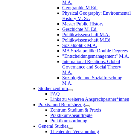
M.A.
Geographie M.Ed.
Physical Geography: Environmental
History M. Sc.
Master Public History
Geschichte M. Ed.
Politikwissenschaft M.A.
Politikwissenschaft M.Ed.
Sozialpolitik M.A.
MA Sozialpolitik: Double Degrees
"Entscheidungsmanagement" M.A.
International Relations: Global
Governance and Social Theory
M.A.
Soziologie und Sozialforschung
M.A.
Studienzentrum
FAQ
Links zu weiteren Ansprechpartner*innen
Praxis- und Berufsbezug
Zentrum Studium & Praxis
Praktikumsbeauftragte
Praktikumsordnung
General Studies
Theater der Versammlung