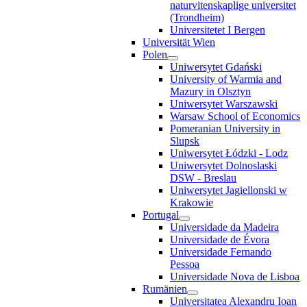
naturvitenskaplige universitet
(Trondheim)
Universitetet I Bergen
Universität Wien
Polen
Uniwersytet Gdański
University of Warmia and
Mazury in Olsztyn
Uniwersytet Warszawski
Warsaw School of Economics
Pomeranian University in
Slupsk
Uniwersytet Łódzki - Lodz
Uniwersytet Dolnoslaski
DSW - Breslau
Uniwersytet Jagiellonski w
Krakowie
Portugal
Universidade da Madeira
Universidade de Évora
Universidade Fernando
Pessoa
Universidade Nova de Lisboa
Rumänien
Universitatea Alexandru Ioan