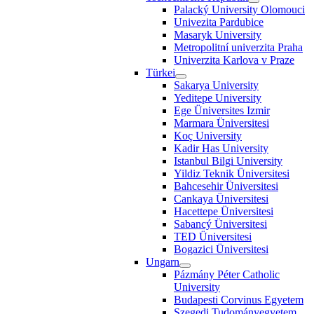
Palacký University Olomouci
Univezita Pardubice
Masaryk University
Metropolitní univerzita Praha
Univerzita Karlova v Praze
Türkei
Sakarya University
Yeditepe University
Ege Üniversites Izmir
Marmara Üniversitesi
Koç University
Kadir Has University
Istanbul Bilgi University
Yildiz Teknik Üniversitesi
Bahcesehir Üniversitesi
Cankaya Üniversitesi
Hacettepe Üniversitesi
Sabancý Üniversitesi
TED Üniversitesi
Bogazici Üniversitesi
Ungarn
Pázmány Péter Catholic
University
Budapesti Corvinus Egyetem
Szegedi Tudományegyetem