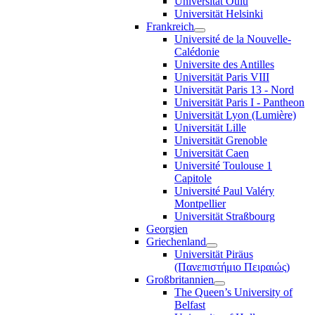
Universität Oulu
Universität Helsinki
Frankreich
Université de la Nouvelle-
Calédonie
Universite des Antilles
Universität Paris VIII
Universität Paris 13 - Nord
Universität Paris I - Pantheon
Universität Lyon (Lumière)
Universität Lille
Universität Grenoble
Universität Caen
Université Toulouse 1
Capitole
Université Paul Valéry
Montpellier
Universität Straßbourg
Georgien
Griechenland
Universität Piräus
(Πανεπιστήμιο Πειραιώς)
Großbritannien
The Queen’s University of
Belfast