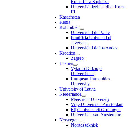
Roma I 'La Sapienza'
Università degli studi di Roma
III
Kasachstan
Kenia
Kolumbien
Universidad del Valle
Pontificia Universidad
Javeriana
Universidad de los Andes
Kroatien
Zagreb
Litauen
Vytauto Didžiojo
Universitetas
European Humanities
University
University of Latvia
Niederlande
Maastricht University
Vrije Universiteit Amsterdam
Rijksuniversiteit Groningen
Universiteit van Amsterdam
Norwegen
Norges teknisk