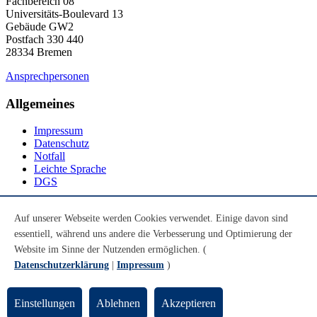
Fachbereich 08
Universitäts-Boulevard 13
Gebäude GW2
Postfach 330 440
28334 Bremen
Ansprechpersonen
Allgemeines
Impressum
Datenschutz
Notfall
Leichte Sprache
DGS
Social Media
Auf unserer Webseite werden Cookies verwendet. Einige davon sind
essentiell, während uns andere die Verbesserung und Optimierung der
Youtube
Instagram
Website im Sinne der Nutzenden ermöglichen. (
LinkedIn
Datenschutzerklärung
|
Impressum
)
Mastodon
© Universität Bremen 2026
Einstellungen
Ablehnen
Akzeptieren
Zum Seitenende springen
Zum Seitenanfang springen