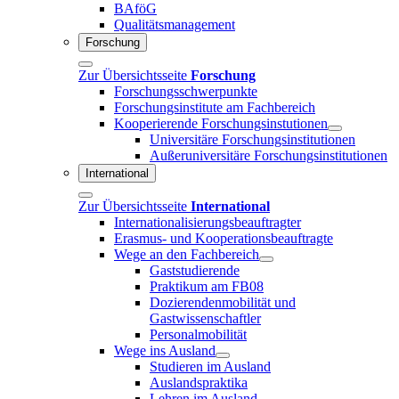
BAföG
Qualitätsmanagement
Forschung
Zur Übersichtsseite
Forschung
Forschungsschwerpunkte
Forschungsinstitute am Fachbereich
Kooperierende Forschungsinstutionen
Universitäre Forschungsinstitutionen
Außeruniversitäre Forschungsinstitutionen
International
Zur Übersichtsseite
International
Internationalisierungsbeauftragter
Erasmus- und Kooperationsbeauftragte
Wege an den Fachbereich
Gaststudierende
Praktikum am FB08
Dozierendenmobilität und
Gastwissenschaftler
Personalmobilität
Wege ins Ausland
Studieren im Ausland
Auslandspraktika
Lehren im Ausland