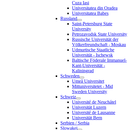
Cuza Iasi
Universitatea din Oradea
Universitatea Babes
Russland
Saint-Petersburg State
University
Petrozavodsk State University
Russische Universität der
Völkerfreundschaft - Moskau
Udmurtische Staatliche
Universität - Ischewsk
Baltische Föderale Immanuel-
Kant-Universität -
Kaliningrad
Schweden
Umeå Universitet
Mittuniversitetet - Mid
Sweden University
Schweiz
Université de Neuchátel
Universität Luzern
Université de Lausanne
Universität Bern
Serbien / Serbia
Slowakei