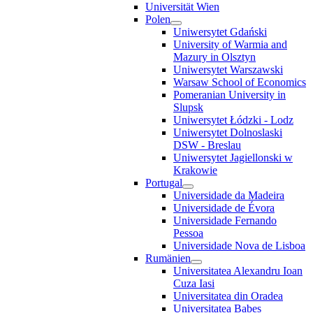
Universität Wien
Polen
Uniwersytet Gdański
University of Warmia and
Mazury in Olsztyn
Uniwersytet Warszawski
Warsaw School of Economics
Pomeranian University in
Slupsk
Uniwersytet Łódzki - Lodz
Uniwersytet Dolnoslaski
DSW - Breslau
Uniwersytet Jagiellonski w
Krakowie
Portugal
Universidade da Madeira
Universidade de Évora
Universidade Fernando
Pessoa
Universidade Nova de Lisboa
Rumänien
Universitatea Alexandru Ioan
Cuza Iasi
Universitatea din Oradea
Universitatea Babes