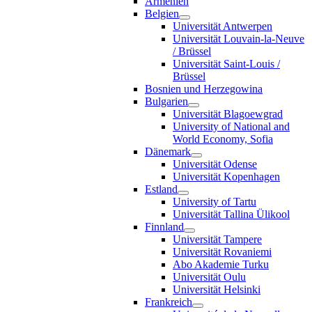
Armenien
Belgien
Universität Antwerpen
Universität Louvain-la-Neuve
/ Brüssel
Universität Saint-Louis /
Brüssel
Bosnien und Herzegowina
Bulgarien
Universität Blagoewgrad
University of National and
World Economy, Sofia
Dänemark
Universität Odense
Universität Kopenhagen
Estland
University of Tartu
Universität Tallina Ülikool
Finnland
Universität Tampere
Universität Rovaniemi
Abo Akademie Turku
Universität Oulu
Universität Helsinki
Frankreich