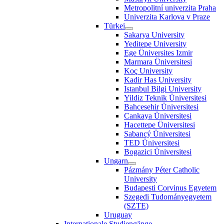
Metropolitní univerzita Praha
Univerzita Karlova v Praze
Türkei
Sakarya University
Yeditepe University
Ege Üniversites Izmir
Marmara Üniversitesi
Koç University
Kadir Has University
Istanbul Bilgi University
Yildiz Teknik Üniversitesi
Bahcesehir Üniversitesi
Cankaya Üniversitesi
Hacettepe Üniversitesi
Sabancý Üniversitesi
TED Üniversitesi
Bogazici Üniversitesi
Ungarn
Pázmány Péter Catholic
University
Budapesti Corvinus Egyetem
Szegedi Tudományegyetem
(SZTE)
Uruguay
Internationale Studiengänge