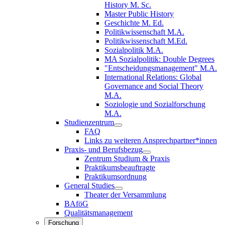
History M. Sc.
Master Public History
Geschichte M. Ed.
Politikwissenschaft M.A.
Politikwissenschaft M.Ed.
Sozialpolitik M.A.
MA Sozialpolitik: Double Degrees
"Entscheidungsmanagement" M.A.
International Relations: Global
Governance and Social Theory
M.A.
Soziologie und Sozialforschung
M.A.
Studienzentrum
FAQ
Links zu weiteren Ansprechpartner*innen
Praxis- und Berufsbezug
Zentrum Studium & Praxis
Praktikumsbeauftragte
Praktikumsordnung
General Studies
Theater der Versammlung
BAföG
Qualitätsmanagement
Forschung