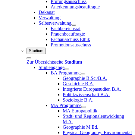
Prüfungsausschuss
Anerkennungsbeauftragte
Dekanat
Verwaltung
Selbstverwaltung
Fachbereichsrat
Frauenbeauftragte
Fachausschuss Ethik
Promotionsausschuss
Studium
Zur Übersichtsseite
Studium
Studiengänge
BA Programme
Geographie B.Sc./B.A.
Geschichte B.A.
Integrierte Europastudien B.A.
Politikwissenschaft B.A.
Soziologie B.A.
MA Programme
MA Europapolitik
Stadt- und Regionalentwicklung
M.A.
Geographie M.Ed.
Physical Geography: Environmental