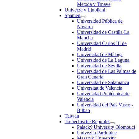
Metoda v Trnave
Univerza v Ljubljani
Spanien
Universidad Pública de
Navarra
Universidad de Castilla-La
Mancha
Universidad Carlos III de
Madrid
Universidad de Málaga
Universidad de La Laguna
Universidad de Sevilla
Universidad de Las Palmas de
Gran Canaria
Universidad de Salamanca
Universitat de Valencia
Universidad Politécnica de
Valencia
Universidad del Pais Vasco -
Bilbao
Taiwan
Tschechische Republik
Palacký University Olomouci
Univezita Pardubice
Masaryk University