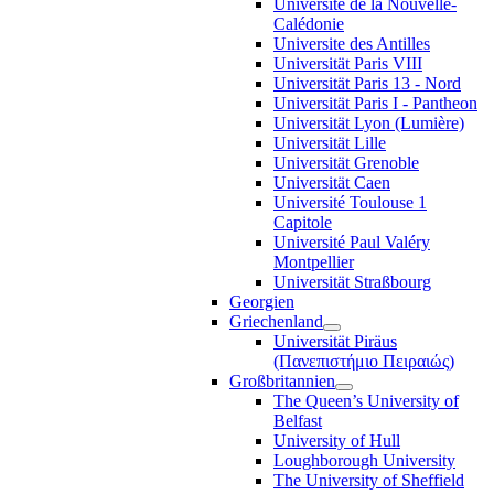
Université de la Nouvelle-
Calédonie
Universite des Antilles
Universität Paris VIII
Universität Paris 13 - Nord
Universität Paris I - Pantheon
Universität Lyon (Lumière)
Universität Lille
Universität Grenoble
Universität Caen
Université Toulouse 1
Capitole
Université Paul Valéry
Montpellier
Universität Straßbourg
Georgien
Griechenland
Universität Piräus
(Πανεπιστήμιο Πειραιώς)
Großbritannien
The Queen’s University of
Belfast
University of Hull
Loughborough University
The University of Sheffield