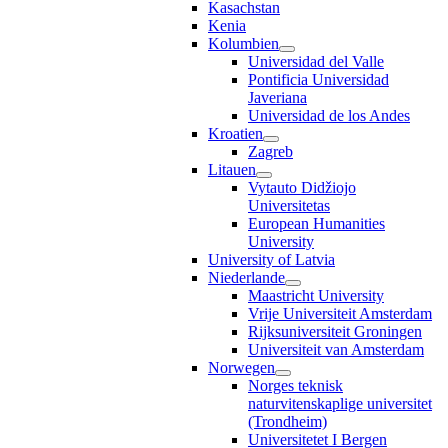
Kasachstan
Kenia
Kolumbien
Universidad del Valle
Pontificia Universidad
Javeriana
Universidad de los Andes
Kroatien
Zagreb
Litauen
Vytauto Didžiojo
Universitetas
European Humanities
University
University of Latvia
Niederlande
Maastricht University
Vrije Universiteit Amsterdam
Rijksuniversiteit Groningen
Universiteit van Amsterdam
Norwegen
Norges teknisk
naturvitenskaplige universitet
(Trondheim)
Universitetet I Bergen