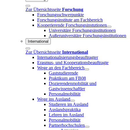
Zur Übersichtsseite
Forschung
Forschungsschwerpunkte
Forschungsinstitute am Fachbereich
Kooperierende Forschungsinstutionen
Universitäre Forschungsinstitutionen
Außeruniversitäre Forschungsinstitutionen
International
Zur Übersichtsseite
International
Internationalisierungsbeauftragter
Erasmus- und Kooperationsbeauftragte
Wege an den Fachbereich
Gaststudierende
Praktikum am FB08
Dozierendenmobilität und
Gastwissenschaftler
Personalmobilität
Wege ins Ausland
Studieren im Ausland
Auslandspraktika
Lehren im Ausland
Personalmobilität
Partnerhochschulen