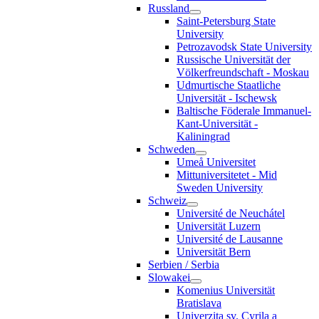
Russland
Saint-Petersburg State
University
Petrozavodsk State University
Russische Universität der
Völkerfreundschaft - Moskau
Udmurtische Staatliche
Universität - Ischewsk
Baltische Föderale Immanuel-
Kant-Universität -
Kaliningrad
Schweden
Umeå Universitet
Mittuniversitetet - Mid
Sweden University
Schweiz
Université de Neuchátel
Universität Luzern
Université de Lausanne
Universität Bern
Serbien / Serbia
Slowakei
Komenius Universität
Bratislava
Univerzita sv. Cyrila a