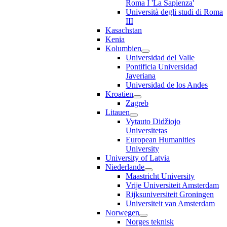
Roma I 'La Sapienza'
Università degli studi di Roma
III
Kasachstan
Kenia
Kolumbien
Universidad del Valle
Pontificia Universidad
Javeriana
Universidad de los Andes
Kroatien
Zagreb
Litauen
Vytauto Didžiojo
Universitetas
European Humanities
University
University of Latvia
Niederlande
Maastricht University
Vrije Universiteit Amsterdam
Rijksuniversiteit Groningen
Universiteit van Amsterdam
Norwegen
Norges teknisk