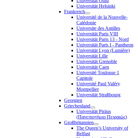
Universität Oulu
Universität Helsinki
Frankreich
Université de la Nouvelle-
Calédonie
Universite des Antilles
Universität Paris VIII
Universität Paris 13 - Nord
Universität Paris I - Pantheon
Universität Lyon (Lumière)
Universität Lille
Universität Grenoble
Universität Caen
Université Toulouse 1
Capitole
Université Paul Valéry
Montpellier
Universität Straßbourg
Georgien
Griechenland
Universität Piräus
(Πανεπιστήμιο Πειραιώς)
Großbritannien
The Queen’s University of
Belfast