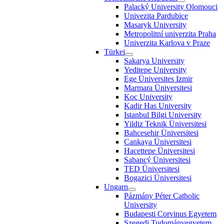
Palacký University Olomouci
Univezita Pardubice
Masaryk University
Metropolitní univerzita Praha
Univerzita Karlova v Praze
Türkei
Sakarya University
Yeditepe University
Ege Üniversites Izmir
Marmara Üniversitesi
Koç University
Kadir Has University
Istanbul Bilgi University
Yildiz Teknik Üniversitesi
Bahcesehir Üniversitesi
Cankaya Üniversitesi
Hacettepe Üniversitesi
Sabancý Üniversitesi
TED Üniversitesi
Bogazici Üniversitesi
Ungarn
Pázmány Péter Catholic
University
Budapesti Corvinus Egyetem
Szegedi Tudományegyetem