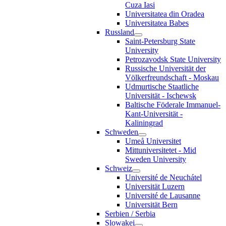
Cuza Iasi
Universitatea din Oradea
Universitatea Babes
Russland
Saint-Petersburg State
University
Petrozavodsk State University
Russische Universität der
Völkerfreundschaft - Moskau
Udmurtische Staatliche
Universität - Ischewsk
Baltische Föderale Immanuel-
Kant-Universität -
Kaliningrad
Schweden
Umeå Universitet
Mittuniversitetet - Mid
Sweden University
Schweiz
Université de Neuchátel
Universität Luzern
Université de Lausanne
Universität Bern
Serbien / Serbia
Slowakei