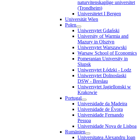
naturvitenskaplige universitet
(Trondheim)
Universitetet I Bergen
Universität Wien
Polen
Uniwersytet Gdański
University of Warmia and
Mazury in Olsztyn
Uniwersytet Warszawski
Warsaw School of Economics
Pomeranian University in
Slupsk
Uniwersytet Łódzki - Lodz
Uniwersytet Dolnoslaski
DSW - Breslau
Uniwersytet Jagiellonski w
Krakowie
Portugal
Universidade da Madeira
Universidade de Évora
Universidade Fernando
Pessoa
Universidade Nova de Lisboa
Rumänien
Universitatea Alexandru Ioan