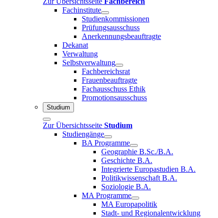
Zur Übersichtsseite
Fachbereich
Fachinstitute
Studienkommissionen
Prüfungsausschuss
Anerkennungsbeauftragte
Dekanat
Verwaltung
Selbstverwaltung
Fachbereichsrat
Frauenbeauftragte
Fachausschuss Ethik
Promotionsausschuss
Studium
Zur Übersichtsseite
Studium
Studiengänge
BA Programme
Geographie B.Sc./B.A.
Geschichte B.A.
Integrierte Europastudien B.A.
Politikwissenschaft B.A.
Soziologie B.A.
MA Programme
MA Europapolitik
Stadt- und Regionalentwicklung