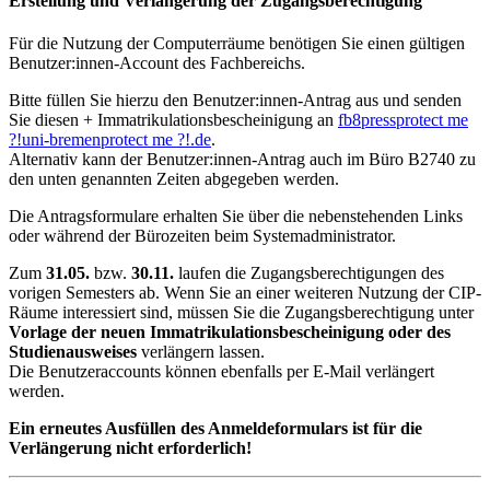
Erstellung und Verlängerung der Zugangsberechtigung
Für die Nutzung der Computerräume benötigen Sie einen gültigen
Benutzer:innen-Account des Fachbereichs.
Bitte füllen Sie hierzu den Benutzer:innen-Antrag aus und senden
Sie diesen + Immatrikulationsbescheinigung an
fb8press
protect me
?!
uni-bremen
protect me ?!
.de
.
Alternativ kann der Benutzer:innen-Antrag auch im Büro B2740 zu
den unten genannten Zeiten abgegeben werden.
Die Antragsformulare erhalten Sie über die nebenstehenden Links
oder während der Bürozeiten beim Systemadministrator.
Zum
31.05.
bzw.
30.11.
laufen die Zugangsberechtigungen des
vorigen Semesters ab. Wenn Sie an einer weiteren Nutzung der CIP-
Räume interessiert sind, müssen Sie die Zugangsberechtigung unter
Vorlage der neuen Immatrikulationsbescheinigung oder des
Studienausweises
verlängern lassen.
Die Benutzeraccounts können ebenfalls per E-Mail verlängert
werden.
Ein erneutes Ausfüllen des Anmeldeformulars ist für die
Verlängerung nicht erforderlich!