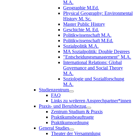
M.A.
Geographie M.Ed.
Physical Geography: Environmental
History M. Sc.
Master Public History
Geschichte M. Ed.
Politikwissenschaft M.A.
Politikwissenschaft M.Ed.
Sozialpolitik M.A.
MA Sozialpolitik: Double Degrees
"Entscheidungsmanagement" M.A.
International Relations: Global
Governance and Social Theory
M.A.
Soziologie und Sozialforschung
M.A.
Studienzentrum
FAQ
Links zu weiteren Ansprechpartner*innen
Praxis- und Berufsbezug
Zentrum Studium & Praxis
Praktikumsbeauftragte
Praktikumsordnung
General Studies
Theater der Versammlung