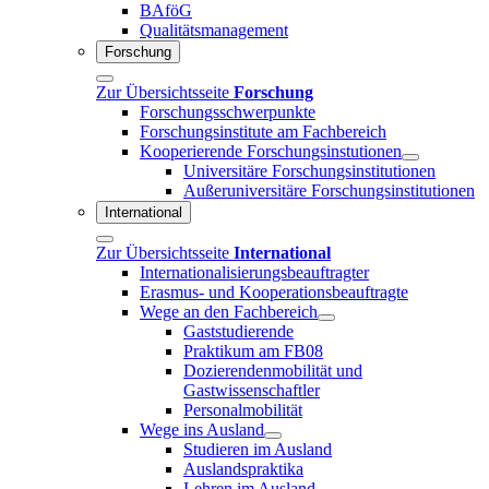
BAföG
Qualitätsmanagement
Forschung
Zur Übersichtsseite
Forschung
Forschungsschwerpunkte
Forschungsinstitute am Fachbereich
Kooperierende Forschungsinstutionen
Universitäre Forschungsinstitutionen
Außeruniversitäre Forschungsinstitutionen
International
Zur Übersichtsseite
International
Internationalisierungsbeauftragter
Erasmus- und Kooperationsbeauftragte
Wege an den Fachbereich
Gaststudierende
Praktikum am FB08
Dozierendenmobilität und
Gastwissenschaftler
Personalmobilität
Wege ins Ausland
Studieren im Ausland
Auslandspraktika
Lehren im Ausland