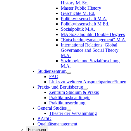
History M. Sc.
Master Public History
Geschichte M. Ed.
Politikwissenschaft M.A.
Politikwissenschaft M.Ed.
Sozialpolitik M.A.
MA Sozialpolitik: Double Degrees
"Entscheidungsmanagement" M.A.
International Relations: Global
Governance and Social Theory
M.A.
Soziologie und Sozialforschung
M.A.
Studienzentrum
FAQ
Links zu weiteren Ansprechpartner*innen
Praxis- und Berufsbezug
Zentrum Studium & Praxis
Praktikumsbeauftragte
Praktikumsordnung
General Studies
Theater der Versammlung
BAföG
Qualitätsmanagement
Forschung