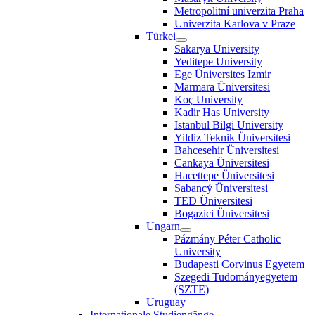
Metropolitní univerzita Praha
Univerzita Karlova v Praze
Türkei
Sakarya University
Yeditepe University
Ege Üniversites Izmir
Marmara Üniversitesi
Koç University
Kadir Has University
Istanbul Bilgi University
Yildiz Teknik Üniversitesi
Bahcesehir Üniversitesi
Cankaya Üniversitesi
Hacettepe Üniversitesi
Sabancý Üniversitesi
TED Üniversitesi
Bogazici Üniversitesi
Ungarn
Pázmány Péter Catholic
University
Budapesti Corvinus Egyetem
Szegedi Tudományegyetem
(SZTE)
Uruguay
Internationale Studiengänge