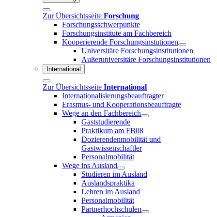
Zur Übersichtsseite
Forschung
Forschungsschwerpunkte
Forschungsinstitute am Fachbereich
Kooperierende Forschungsinstutionen
Universitäre Forschungsinstitutionen
Außeruniversitäre Forschungsinstitutionen
International
Zur Übersichtsseite
International
Internationalisierungsbeauftragter
Erasmus- und Kooperationsbeauftragte
Wege an den Fachbereich
Gaststudierende
Praktikum am FB08
Dozierendenmobilität und
Gastwissenschaftler
Personalmobilität
Wege ins Ausland
Studieren im Ausland
Auslandspraktika
Lehren im Ausland
Personalmobilität
Partnerhochschulen