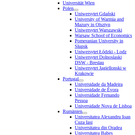
Universität Wien
Polen
Uniwersytet Gdański
University of Warmia and
Mazury in Olsztyn
Uniwersytet Warszawski
Warsaw School of Economics
Pomeranian University in
Slupsk
Uniwersytet Łódzki - Lodz
Uniwersytet Dolnoslaski
DSW - Breslau
Uniwersytet Jagiellonski w
Krakowie
Portugal
Universidade da Madeira
Universidade de Évora
Universidade Fernando
Pessoa
Universidade Nova de Lisboa
Rumänien
Universitatea Alexandru Ioan
Cuza Iasi
Universitatea din Oradea
Universitatea Babes