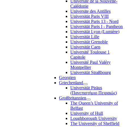
Université de la Nouvelle-
Calédonie
Universite des Antilles
Universität Paris VIII
Universität Paris 13 - Nord
Universität Paris I - Pantheon
Universität Lyon (Lumière)
Universität Lille
Universität Grenoble
Universität Caen
Université Toulouse 1
Capitole
Université Paul Valéry
Montpellier
Universität Straßbourg
Georgien
Griechenland
Universität Piräus
(Πανεπιστήμιο Πειραιώς)
Großbritannien
The Queen’s University of
Belfast
University of Hull
Loughborough University
The University of Sheffield