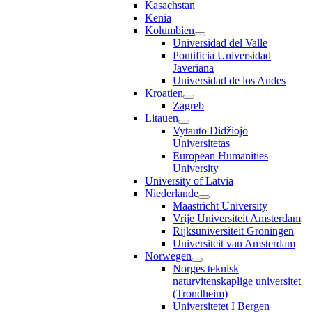
Kasachstan
Kenia
Kolumbien
Universidad del Valle
Pontificia Universidad
Javeriana
Universidad de los Andes
Kroatien
Zagreb
Litauen
Vytauto Didžiojo
Universitetas
European Humanities
University
University of Latvia
Niederlande
Maastricht University
Vrije Universiteit Amsterdam
Rijksuniversiteit Groningen
Universiteit van Amsterdam
Norwegen
Norges teknisk
naturvitenskaplige universitet
(Trondheim)
Universitetet I Bergen