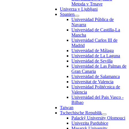
Metoda v Trnave
Univerza v Ljubljani
Spanien
Universidad Pública de
Navarra
Universidad de Castilla-La
Mancha
Universidad Carlos III de
Madrid
Universidad de Málaga
Universidad de La Laguna
Universidad de Sevilla
Universidad de Las Palmas de
Gran Canaria
Universidad de Salamanca
Universitat de Valencia
Universidad Politécnica de
Valencia
Universidad del Pais Vasco -
Bilbao
Taiwan
Tschechische Republik
Palacký University Olomouci
Univezita Pardubice
Masaryk University