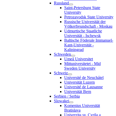
Russland
Saint-Petersburg State
University
Petrozavodsk State University
Russische Universität der
Völkerfreundschaft - Moskau
Udmurtische Staatliche
Universität - Ischewsk
Baltische Föderale Immanuel-
Kant-Universität -
Kaliningrad
Schweden
Umeå Universitet
Mittuniversitetet - Mid
Sweden University
Schweiz
Université de Neuchátel
Universität Luzern
Université de Lausanne
Universität Bern
Serbien / Serbia
Slowakei
Komenius Universität
Bratislava
Univerzita sv. Cyrila a