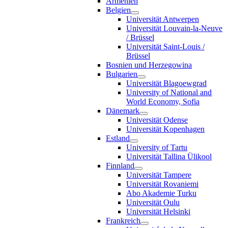
Armenien
Belgien
Universität Antwerpen
Universität Louvain-la-Neuve
/ Brüssel
Universität Saint-Louis /
Brüssel
Bosnien und Herzegowina
Bulgarien
Universität Blagoewgrad
University of National and
World Economy, Sofia
Dänemark
Universität Odense
Universität Kopenhagen
Estland
University of Tartu
Universität Tallina Ülikool
Finnland
Universität Tampere
Universität Rovaniemi
Abo Akademie Turku
Universität Oulu
Universität Helsinki
Frankreich