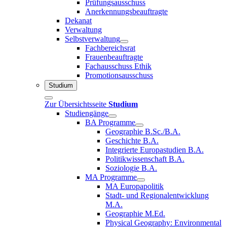
Prüfungsausschuss
Anerkennungsbeauftragte
Dekanat
Verwaltung
Selbstverwaltung
Fachbereichsrat
Frauenbeauftragte
Fachausschuss Ethik
Promotionsausschuss
Studium
Zur Übersichtsseite
Studium
Studiengänge
BA Programme
Geographie B.Sc./B.A.
Geschichte B.A.
Integrierte Europastudien B.A.
Politikwissenschaft B.A.
Soziologie B.A.
MA Programme
MA Europapolitik
Stadt- und Regionalentwicklung
M.A.
Geographie M.Ed.
Physical Geography: Environmental