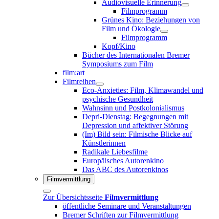
Audiovisuelle Erinnerung
Filmprogramm
Grünes Kino: Beziehungen von
Film und Ökologie
Filmprogramm
Kopf/Kino
Bücher des Internationalen Bremer
Symposiums zum Film
film:art
Filmreihen
Eco-Anxieties: Film, Klimawandel und
psychische Gesundheit
Wahnsinn und Postkolonialismus
Depri-Dienstag: Begegnungen mit
Depression und affektiver Störung
(Im) Bild sein: Filmische Blicke auf
Künstlerinnen
Radikale Liebesfilme
Europäisches Autorenkino
Das ABC des Autorenkinos
Filmvermittlung
Zur Übersichtsseite
Filmvermittlung
öffentliche Seminare und Veranstaltungen
Bremer Schriften zur Filmvermittlung