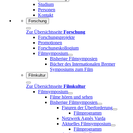
Studium
Personen
Kontakt
Forschung
Zur Übersichtsseite
Forschung
Forschungsprojekte
Promotionen
Forschungskolloqium
Filmsymposium
Bisherige Filmsymposien
Bücher des Internationalen Bremer
Symposiums zum Film
Filmkultur
Zur Übersichtsseite
Filmkultur
Filmsymposium
Filme hören und sehen
Bisherige Filmsymposien
Figuren der Überforderung
Filmprogramm
Netzwerk Agnès Varda
Aktuelles Filmsymposium
Filmprogramm