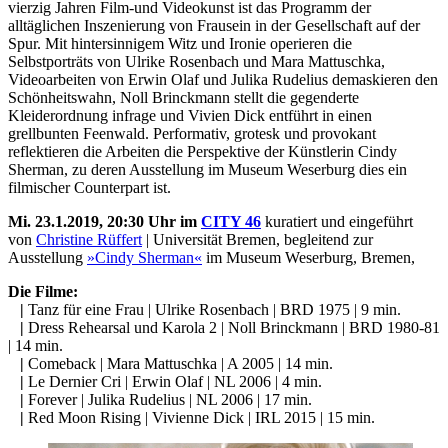
vierzig Jahren Film-und Videokunst ist das Programm der
alltäglichen Inszenierung von Frausein in der Gesellschaft auf der
Spur. Mit hintersinnigem Witz und Ironie operieren die
Selbstporträts von Ulrike Rosenbach und Mara Mattuschka,
Videoarbeiten von Erwin Olaf und Julika Rudelius demaskieren den
Schönheitswahn, Noll Brinckmann stellt die gegenderte
Kleiderordnung infrage und Vivien Dick entführt in einen
grellbunten Feenwald. Performativ, grotesk und provokant
reflektieren die Arbeiten die Perspektive der Künstlerin Cindy
Sherman, zu deren Ausstellung im Museum Weserburg dies ein
filmischer Counterpart ist.
Mi. 23.1.2019, 20:30 Uhr im
CITY 46
kuratiert und eingeführt
von
Christine Rüffert
| Universität Bremen, begleitend zur
Ausstellung
»Cindy Sherman«
im Museum Weserburg, Bremen,
Die Filme:
|
Tanz für eine Frau | Ulrike Rosenbach | BRD 1975 | 9 min.
|
Dress Rehearsal und Karola 2 | Noll Brinckmann | BRD 1980-81
| 14 min.
|
Comeback | Mara Mattuschka | A 2005 | 14 min.
|
Le Dernier Cri | Erwin Olaf | NL 2006 | 4 min.
|
Forever | Julika Rudelius | NL 2006 | 17 min.
|
Red Moon Rising | Vivienne Dick | IRL 2015 | 15 min.