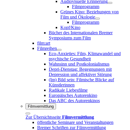
Audiovisuelle Erinnerung
Filmprogramm
Grünes Kino: Beziehungen von
Film und Ökologie
Filmprogramm
Kopf/Kino
Bücher des Internationalen Bremer
Symposiums zum Film
film:art
Filmreihen
Eco-Anxieties: Film, Klimawandel und
psychische Gesundheit
Wahnsinn und Postkolonialismus
Depri-Dienstag: Begegnungen mit
Depression und affektiver Störung
(Im) Bild sein: Filmische Blicke auf
Künstlerinnen
Radikale Liebesfilme
Europäisches Autorenkino
Das ABC des Autorenkinos
Filmvermittlung
Zur Übersichtsseite
Filmvermittlung
öffentliche Seminare und Veranstaltungen
Bremer Schriften zur Filmvermittlung