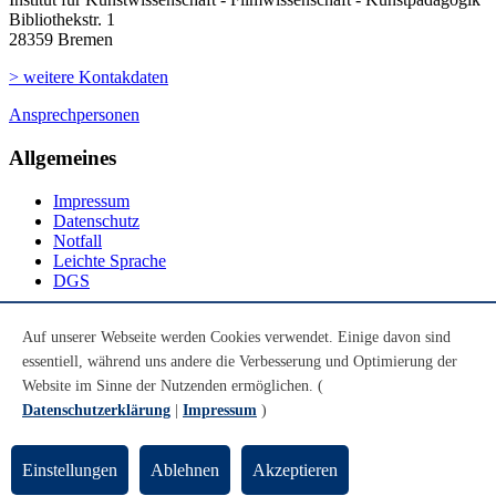
Bibliothekstr. 1
28359 Bremen
> weitere Kontakdaten
Ansprechpersonen
Allgemeines
Impressum
Datenschutz
Notfall
Leichte Sprache
DGS
Social Media
Auf unserer Webseite werden Cookies verwendet. Einige davon sind
essentiell, während uns andere die Verbesserung und Optimierung der
Youtube
Instagram
Website im Sinne der Nutzenden ermöglichen. (
LinkedIn
Datenschutzerklärung
|
Impressum
)
Mastodon
© Universität Bremen 2026
Einstellungen
Ablehnen
Akzeptieren
Zum Seitenende springen
Zum Seitenanfang springen