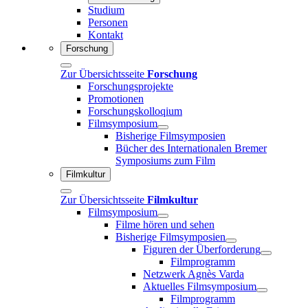
Studium
Personen
Kontakt
Forschung
Zur Übersichtsseite
Forschung
Forschungsprojekte
Promotionen
Forschungskolloqium
Filmsymposium
Bisherige Filmsymposien
Bücher des Internationalen Bremer
Symposiums zum Film
Filmkultur
Zur Übersichtsseite
Filmkultur
Filmsymposium
Filme hören und sehen
Bisherige Filmsymposien
Figuren der Überforderung
Filmprogramm
Netzwerk Agnès Varda
Aktuelles Filmsymposium
Filmprogramm