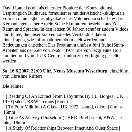
David Lamelas gilt als einer der Pioniere der Konzeptkunst.
Ursprünglich Bildhauer, formuliert er mit der Absicht »skulpturale
Formen ohne jegliches physikalisches Volumen zu schaffen« das
Kernanliegen seiner Arbeit: Seine Skulpturen bestehen aus Zeit,
Raum und Sprache. In den letzten 30 Jahren schuf er zudem Videos
und Filme, die unser konventionelles Verständnis davon
hinterfragen, wie Informationen übermittelt werden und
Bedeutungen entstehen.
Das Programm umfasst fünf frühe16mm-
Arbeiten aus der Zeit von 1969 – 1974, die von Jacqueline Holt
kuratiert und vom LUX Centre London zur Verfügung gestellt
werden.
Sa. 16.6.2007, 22:00 Uhr, Neues Museum Weserburg,
eingeführt
von Christine Rüffert
Die Filme:
|
Reading Of An Extract From Labyrinths By J.L. Borges | UK
1970 | silent, B&W | 5 mins |16mm
|
To Pour Milk Into A Glass | UK 1972 | sound, colour | 8 mins
|16mm
|
Time As Activity (Dusseldorf) | BRD 1969 | silent, B&W | 13
mins |16mm
|
A Study Of Relationships Between Inner And Outer Space |