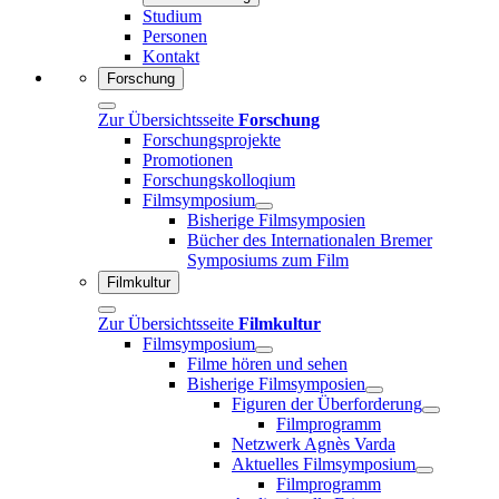
Studium
Personen
Kontakt
Forschung
Zur Übersichtsseite
Forschung
Forschungsprojekte
Promotionen
Forschungskolloqium
Filmsymposium
Bisherige Filmsymposien
Bücher des Internationalen Bremer
Symposiums zum Film
Filmkultur
Zur Übersichtsseite
Filmkultur
Filmsymposium
Filme hören und sehen
Bisherige Filmsymposien
Figuren der Überforderung
Filmprogramm
Netzwerk Agnès Varda
Aktuelles Filmsymposium
Filmprogramm