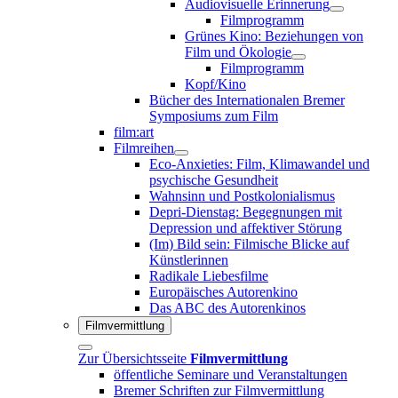
Audiovisuelle Erinnerung
Filmprogramm
Grünes Kino: Beziehungen von
Film und Ökologie
Filmprogramm
Kopf/Kino
Bücher des Internationalen Bremer
Symposiums zum Film
film:art
Filmreihen
Eco-Anxieties: Film, Klimawandel und
psychische Gesundheit
Wahnsinn und Postkolonialismus
Depri-Dienstag: Begegnungen mit
Depression und affektiver Störung
(Im) Bild sein: Filmische Blicke auf
Künstlerinnen
Radikale Liebesfilme
Europäisches Autorenkino
Das ABC des Autorenkinos
Filmvermittlung
Zur Übersichtsseite
Filmvermittlung
öffentliche Seminare und Veranstaltungen
Bremer Schriften zur Filmvermittlung