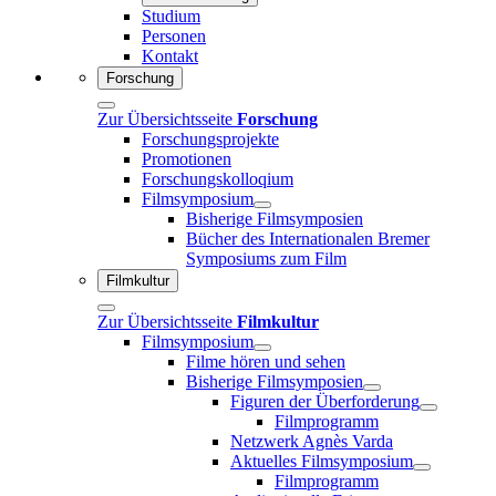
Studium
Personen
Kontakt
Forschung
Zur Übersichtsseite
Forschung
Forschungsprojekte
Promotionen
Forschungskolloqium
Filmsymposium
Bisherige Filmsymposien
Bücher des Internationalen Bremer
Symposiums zum Film
Filmkultur
Zur Übersichtsseite
Filmkultur
Filmsymposium
Filme hören und sehen
Bisherige Filmsymposien
Figuren der Überforderung
Filmprogramm
Netzwerk Agnès Varda
Aktuelles Filmsymposium
Filmprogramm