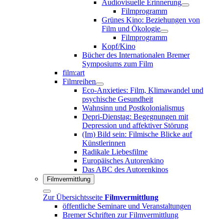
Audiovisuelle Erinnerung
Filmprogramm
Grünes Kino: Beziehungen von
Film und Ökologie
Filmprogramm
Kopf/Kino
Bücher des Internationalen Bremer
Symposiums zum Film
film:art
Filmreihen
Eco-Anxieties: Film, Klimawandel und
psychische Gesundheit
Wahnsinn und Postkolonialismus
Depri-Dienstag: Begegnungen mit
Depression und affektiver Störung
(Im) Bild sein: Filmische Blicke auf
Künstlerinnen
Radikale Liebesfilme
Europäisches Autorenkino
Das ABC des Autorenkinos
Filmvermittlung
Zur Übersichtsseite
Filmvermittlung
öffentliche Seminare und Veranstaltungen
Bremer Schriften zur Filmvermittlung