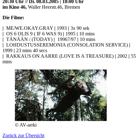
20:30 Uhr // Di. 08.03.2005 | 18:00 Uhr
im Kino 46,
Waller Heerstr.46, Bremen
Die Filme:
|
ME/WE.OKAY.GRAY
|
1993
|
3x 90 sek
|
OS 6 OLIS 9 ( IF 6 WAS 9)
|
1995
|
10 mins
|
TÄNÄÄN / (TODAY)
|
19967/97
|
10 mins
|
LOHDUSTUSSEREMONIA (CONSOLATION SERVICE)
|
1999
|
23 mins 40 secs
|
RAKKAUS ON AARRE (LOVE IS A TREASURE)
|
2002
|
55
mins
© AV-arrki
Zurück zur Übersicht