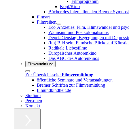
Filmprogramm
Kopf/Kino
Bücher des Internationalen Bremer Sympos
film:art
Filmreihen
Eco-Anxieties: Film, Klimawandel und psy
Wahnsinn und Postkolonialismus
Depri-Dienstag: Begegnungen mit Depressio
(Im) Bild sein: Filmische Blicke auf Künstle
Radikale Liebesfilme
Europäisches Autorenkino
Das ABC des Autorenkinos
Filmvermittlung
Zur Übersichtsseite
Filmvermittlung
öffentliche Seminare und Veranstaltungen
Bremer Schriften zur Filmvermittlung
filmundkindheit.de
Studium
Personen
Kontakt