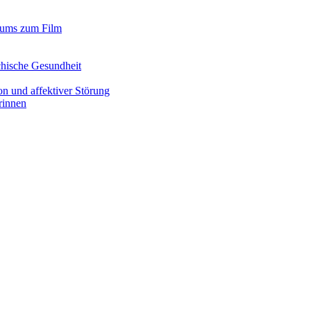
iums zum Film
chische Gesundheit
n und affektiver Störung
rinnen