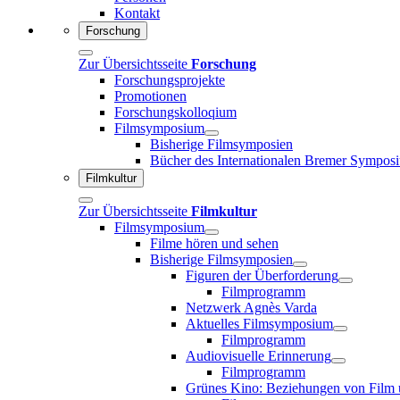
Kontakt
Forschung
Zur Übersichtsseite
Forschung
Forschungsprojekte
Promotionen
Forschungskolloqium
Filmsymposium
Bisherige Filmsymposien
Bücher des Internationalen Bremer Sympos
Filmkultur
Zur Übersichtsseite
Filmkultur
Filmsymposium
Filme hören und sehen
Bisherige Filmsymposien
Figuren der Überforderung
Filmprogramm
Netzwerk Agnès Varda
Aktuelles Filmsymposium
Filmprogramm
Audiovisuelle Erinnerung
Filmprogramm
Grünes Kino: Beziehungen von Film