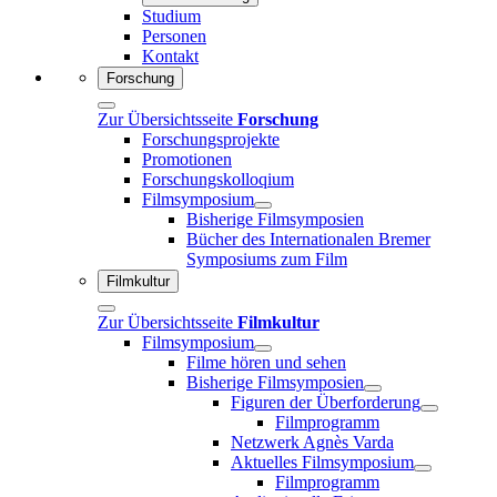
Studium
Personen
Kontakt
Forschung
Zur Übersichtsseite
Forschung
Forschungsprojekte
Promotionen
Forschungskolloqium
Filmsymposium
Bisherige Filmsymposien
Bücher des Internationalen Bremer
Symposiums zum Film
Filmkultur
Zur Übersichtsseite
Filmkultur
Filmsymposium
Filme hören und sehen
Bisherige Filmsymposien
Figuren der Überforderung
Filmprogramm
Netzwerk Agnès Varda
Aktuelles Filmsymposium
Filmprogramm