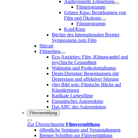
Audiovisuelle Erinnerung
Filmprogramm
Grünes Kino: Beziehungen von
Film und Ökologie
Filmprogramm
Kopf/Kino
Bücher des Internationalen Bremer
Symposiums zum Film
film:art
Filmreihen
Eco-Anxieties: Film, Klimawandel und
psychische Gesundheit
Wahnsinn und Postkolonialismus
Depri-Dienstag: Begegnungen mit
Depression und affektiver Störung
(Im) Bild sein: Filmische Blicke auf
Künstlerinnen
Radikale Liebesfilme
Europäisches Autorenkino
Das ABC des Autorenkinos
Filmvermittlung
Zur Übersichtsseite
Filmvermittlung
öffentliche Seminare und Veranstaltungen
Bremer Schriften zur Filmvermittlung