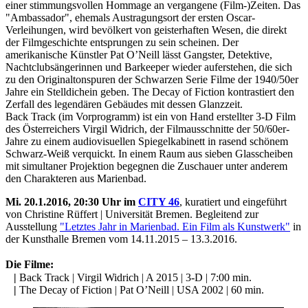
einer stimmungsvollen Hommage an vergangene (Film-)Zeiten. Das
"Ambassador", ehemals Austragungsort der ersten Oscar-
Verleihungen, wird bevölkert von geisterhaften Wesen, die direkt
der Filmgeschichte entsprungen zu sein scheinen. Der
amerikanische Künstler Pat O’Neill lässt Gangster, Detektive,
Nachtclubsängerinnen und Barkeeper wieder auferstehen, die sich
zu den Originaltonspuren der Schwarzen Serie Filme der 1940/50er
Jahre ein Stelldichein geben. The Decay of Fiction kontrastiert den
Zerfall des legendären Gebäudes mit dessen Glanzzeit.
Back Track (im Vorprogramm) ist ein von Hand erstellter 3-D Film
des Österreichers Virgil Widrich, der Filmausschnitte der 50/60er-
Jahre zu einem audiovisuellen Spiegelkabinett in rasend schönem
Schwarz-Weiß verquickt. In einem Raum aus sieben Glasscheiben
mit simultaner Projektion begegnen die Zuschauer unter anderem
den Charakteren aus Marienbad.
Mi. 20.1.2016, 20:30 Uhr im
CITY 46
, kuratiert und eingeführt
von Christine Rüffert | Universität Bremen. Begleitend zur
Ausstellung
"Letztes Jahr in Marienbad. Ein Film als Kunstwerk"
in
der Kunsthalle Bremen vom 14.11.2015 – 13.3.2016.
Die Filme:
|
Back Track | Virgil Widrich | A 2015 | 3-D | 7:00 min.
|
The Decay of Fiction | Pat O’Neill | USA 2002 | 60 min.