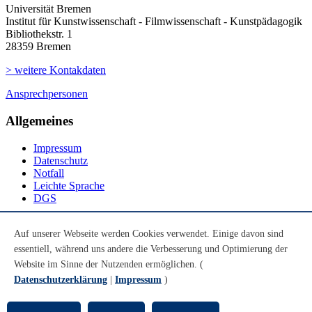
Universität Bremen
Institut für Kunstwissenschaft - Filmwissenschaft - Kunstpädagogik
Bibliothekstr. 1
28359 Bremen
> weitere Kontakdaten
Ansprechpersonen
Allgemeines
Impressum
Datenschutz
Notfall
Leichte Sprache
DGS
Social Media
Auf unserer Webseite werden Cookies verwendet. Einige davon sind
essentiell, während uns andere die Verbesserung und Optimierung der
Youtube
Instagram
Website im Sinne der Nutzenden ermöglichen. (
LinkedIn
Datenschutzerklärung
|
Impressum
)
Mastodon