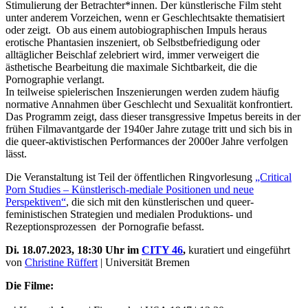
Stimulierung der Betrachter*innen. Der künstlerische Film steht
unter anderem Vorzeichen, wenn er Geschlechtsakte thematisiert
oder zeigt. Ob aus einem autobiographischen Impuls heraus
erotische Phantasien inszeniert, ob Selbstbefriedigung oder
alltäglicher Beischlaf zelebriert wird, immer verweigert die
ästhetische Bearbeitung die maximale Sichtbarkeit, die die
Pornographie verlangt.
In teilweise spielerischen Inszenierungen werden zudem häufig
normative Annahmen über Geschlecht und Sexualität konfrontiert.
Das Programm zeigt, dass dieser transgressive Impetus bereits in der
frühen Filmavantgarde der 1940er Jahre zutage tritt und sich bis in
die queer-aktivistischen Performances der 2000er Jahre verfolgen
lässt.
Die Veranstaltung ist Teil der öffentlichen Ringvorlesung
„Critical
Porn Studies – Künstlerisch-mediale Positionen und neue
Perspektiven“
, die sich mit den künstlerischen und queer-
feministischen Strategien und medialen Produktions- und
Rezeptionsprozessen der Pornografie befasst.
Di. 18.07.2023, 18:30 Uhr im
CITY 46
,
kuratiert und eingeführt
von
Christine Rüffert
| Universität Bremen
Die Filme: