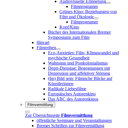
Audiovisuelle Erinnerung
Filmprogramm
Grünes Kino: Beziehungen von
Film und Ökologie
Filmprogramm
Kopf/Kino
Bücher des Internationalen Bremer
Symposiums zum Film
film:art
Filmreihen
Eco-Anxieties: Film, Klimawandel und
psychische Gesundheit
Wahnsinn und Postkolonialismus
Depri-Dienstag: Begegnungen mit
Depression und affektiver Störung
(Im) Bild sein: Filmische Blicke auf
Künstlerinnen
Radikale Liebesfilme
Europäisches Autorenkino
Das ABC des Autorenkinos
Filmvermittlung
Zur Übersichtsseite
Filmvermittlung
öffentliche Seminare und Veranstaltungen
Bremer Schriften zur Filmvermittlung