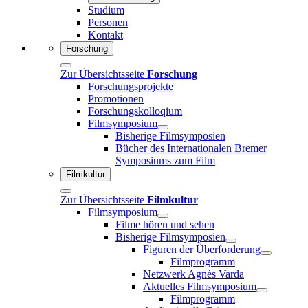
Studium
Personen
Kontakt
Forschung
Zur Übersichtsseite
Forschung
Forschungsprojekte
Promotionen
Forschungskolloqium
Filmsymposium
Bisherige Filmsymposien
Bücher des Internationalen Bremer
Symposiums zum Film
Filmkultur
Zur Übersichtsseite
Filmkultur
Filmsymposium
Filme hören und sehen
Bisherige Filmsymposien
Figuren der Überforderung
Filmprogramm
Netzwerk Agnès Varda
Aktuelles Filmsymposium
Filmprogramm