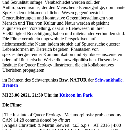
und Sexualität infrage. Verabschiedet werden soll der
Anthropozentrismus, der den Menschen als einzigartige, dominante
Spezies den nicht-menschlichen Wesen gegenüberstellt.
Generalisierungen und kontrastive Gegenüberstellungen von
Mensch und Tier, von Kultur und Natur werden abgelehnt
zugunsten der Vorstellung, dass alle Lebewesen in ihrer
Vielfältigkeit Berechtigung haben und miteinander verbunden sind.
Die Filme vermitteln ungewohnte Perspektiven auf
nichtmenschliche Natur, indem sie sich auf Spurensuche queerer
Lebensformen im Tierreich begeben, Phantasien von
speziesübergreifender Kommunikation und Symbiose inszenieren
oder auf künstlerische Weise die umweltpolitischen Thesen des
Institute for Queer Ecology illustrieren, die ein kollaboratives
Überleben propagieren.
im Rahmen des Schwerpunkts
Bzw. NATUR
der
Schwankhalle,
Bremen
Mi 23.06.2021, 21:30 Uhr im
Kukoon im Park
Die Filme:
| The Institute of Queer Ecology | Metamorphosis: grub economy |
CAN 14:28 commissioned by
dis.art
| Angela Christlieb & Martin Siewert | t.r.3.o.p.s. | AT 2016 | 4:00