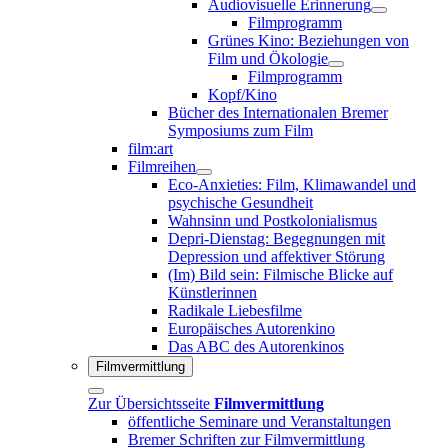
Audiovisuelle Erinnerung
Filmprogramm
Grünes Kino: Beziehungen von
Film und Ökologie
Filmprogramm
Kopf/Kino
Bücher des Internationalen Bremer
Symposiums zum Film
film:art
Filmreihen
Eco-Anxieties: Film, Klimawandel und
psychische Gesundheit
Wahnsinn und Postkolonialismus
Depri-Dienstag: Begegnungen mit
Depression und affektiver Störung
(Im) Bild sein: Filmische Blicke auf
Künstlerinnen
Radikale Liebesfilme
Europäisches Autorenkino
Das ABC des Autorenkinos
Filmvermittlung
Zur Übersichtsseite
Filmvermittlung
öffentliche Seminare und Veranstaltungen
Bremer Schriften zur Filmvermittlung