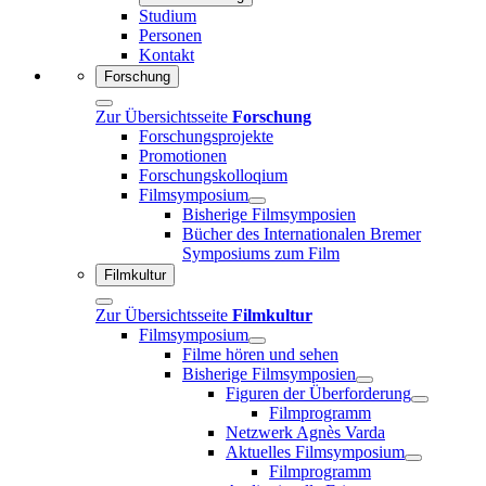
Studium
Personen
Kontakt
Forschung
Zur Übersichtsseite
Forschung
Forschungsprojekte
Promotionen
Forschungskolloqium
Filmsymposium
Bisherige Filmsymposien
Bücher des Internationalen Bremer
Symposiums zum Film
Filmkultur
Zur Übersichtsseite
Filmkultur
Filmsymposium
Filme hören und sehen
Bisherige Filmsymposien
Figuren der Überforderung
Filmprogramm
Netzwerk Agnès Varda
Aktuelles Filmsymposium
Filmprogramm