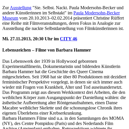
Zur
Ausstellung
"Sie. Selbst. Nackt. Paula Modersohn-Becker und
andere Künstlerinnen im Selbstakt" im
Paula Modersohn-Becker
Museum
vom 20.10.2013–02.02.2014 präsentiert Christine Rüffert
eine Reihe mit Filmveranstaltungen, deren Fokus in Analogie zur
Ausstellung die nackte Selbstdarstellung von Filmkünstlerinnen ist.
Mi. 27.11.2013, 20:30 Uhr im
CITY 46
Lebenszeichen – Filme von Barbara Hammer
Das Lebenswerk der 1939 in Hollywood geborenen
Experimentalfilmerin, Dokumentaristin und bildenden Künstlerin
Barbara Hammer hat die Geschichte des Queer Cinema
mitgeschrieben. Seit 1968 hat sie über 80 Produktionen mit dezidiert
feministischer Perspektive vorgelegt, in denen sie sich immer auch
wieder mit Fragen von Krankheit, Alter und Tod auseinandersetzt.
Das Programm zeigt aus diesem Werkkontext drei Arbeiten, die den
weiblichen Körper zum Ausgangspunkt der Darstellung wählen: die
ästhetische Aufbereitung alter Röntgenaufnahmen, einen Danse
Macabre weiblicher Skelette und die schonungslose Chronik ihres
eigenen Überlebens einer Krebserkrankung.
Barbara Hammers Filme sind u.a. in den Sammlungen des MOMA
(NY), des Centre Pompidou (Paris) und des Nederlands Film
Archive (Amsterdam) enthalten, Retrospektiven widmete ihr