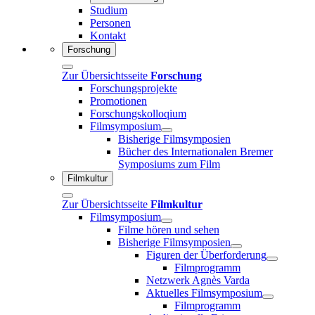
Studium
Personen
Kontakt
Forschung
Zur Übersichtsseite
Forschung
Forschungsprojekte
Promotionen
Forschungskolloqium
Filmsymposium
Bisherige Filmsymposien
Bücher des Internationalen Bremer
Symposiums zum Film
Filmkultur
Zur Übersichtsseite
Filmkultur
Filmsymposium
Filme hören und sehen
Bisherige Filmsymposien
Figuren der Überforderung
Filmprogramm
Netzwerk Agnès Varda
Aktuelles Filmsymposium
Filmprogramm