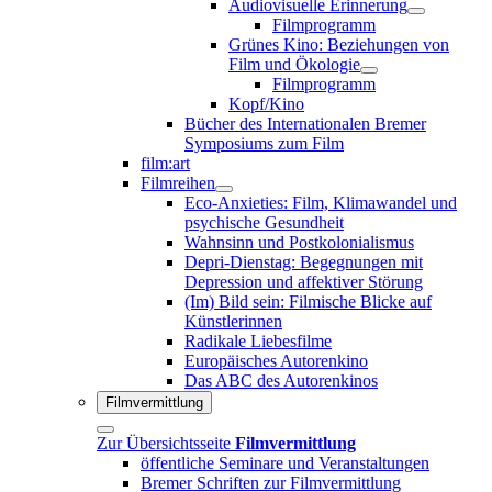
Audiovisuelle Erinnerung
Filmprogramm
Grünes Kino: Beziehungen von
Film und Ökologie
Filmprogramm
Kopf/Kino
Bücher des Internationalen Bremer
Symposiums zum Film
film:art
Filmreihen
Eco-Anxieties: Film, Klimawandel und
psychische Gesundheit
Wahnsinn und Postkolonialismus
Depri-Dienstag: Begegnungen mit
Depression und affektiver Störung
(Im) Bild sein: Filmische Blicke auf
Künstlerinnen
Radikale Liebesfilme
Europäisches Autorenkino
Das ABC des Autorenkinos
Filmvermittlung
Zur Übersichtsseite
Filmvermittlung
öffentliche Seminare und Veranstaltungen
Bremer Schriften zur Filmvermittlung