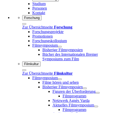
Studium
Personen
Kontakt
Forschung
Zur Übersichtsseite
Forschung
Forschungsprojekte
Promotionen
Forschungskolloqium
Filmsymposium
Bisherige Filmsymposien
Bücher des Internationalen Bremer
Symposiums zum Film
Filmkultur
Zur Übersichtsseite
Filmkultur
Filmsymposium
Filme hören und sehen
Bisherige Filmsymposien
Figuren der Überforderung
Filmprogramm
Netzwerk Agnès Varda
Aktuelles Filmsymposium
Filmprogramm