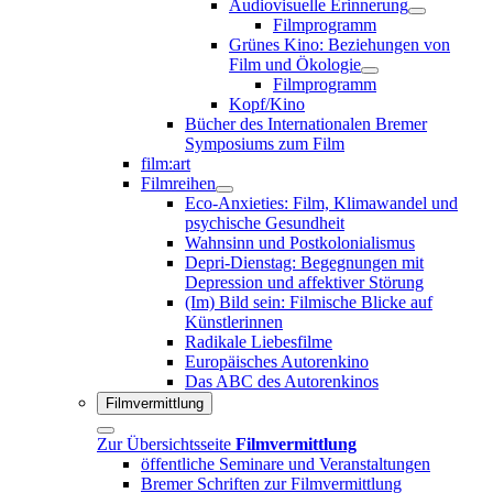
Audiovisuelle Erinnerung
Filmprogramm
Grünes Kino: Beziehungen von
Film und Ökologie
Filmprogramm
Kopf/Kino
Bücher des Internationalen Bremer
Symposiums zum Film
film:art
Filmreihen
Eco-Anxieties: Film, Klimawandel und
psychische Gesundheit
Wahnsinn und Postkolonialismus
Depri-Dienstag: Begegnungen mit
Depression und affektiver Störung
(Im) Bild sein: Filmische Blicke auf
Künstlerinnen
Radikale Liebesfilme
Europäisches Autorenkino
Das ABC des Autorenkinos
Filmvermittlung
Zur Übersichtsseite
Filmvermittlung
öffentliche Seminare und Veranstaltungen
Bremer Schriften zur Filmvermittlung