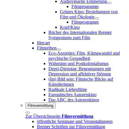
Audiovisuelle Erinnerung
Filmprogramm
Grünes Kino: Beziehungen von
Film und Ökologie
Filmprogramm
Kopf/Kino
Bücher des Internationalen Bremer
Symposiums zum Film
film:art
Filmreihen
Eco-Anxieties: Film, Klimawandel und
psychische Gesundheit
Wahnsinn und Postkolonialismus
Depri-Dienstag: Begegnungen mit
Depression und affektiver Störung
(Im) Bild sein: Filmische Blicke auf
Künstlerinnen
Radikale Liebesfilme
Europäisches Autorenkino
Das ABC des Autorenkinos
Filmvermittlung
Zur Übersichtsseite
Filmvermittlung
öffentliche Seminare und Veranstaltungen
Bremer Schriften zur Filmvermittlung