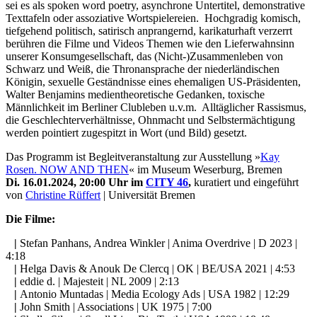
sei es als spoken word poetry, asynchrone Untertitel, demonstrative
Texttafeln oder assoziative Wortspielereien. Hochgradig komisch,
tiefgehend politisch, satirisch anprangernd, karikaturhaft verzerrt
berühren die Filme und Videos Themen wie den Lieferwahnsinn
unserer Konsumgesellschaft, das (Nicht-)Zusammenleben von
Schwarz und Weiß, die Thronansprache der niederländischen
Königin, sexuelle Geständnisse eines ehemaligen US-Präsidenten,
Walter Benjamins medientheoretische Gedanken, toxische
Männlichkeit im Berliner Clubleben u.v.m. Alltäglicher Rassismus,
die Geschlechterverhältnisse, Ohnmacht und Selbstermächtigung
werden pointiert zugespitzt in Wort (und Bild) gesetzt.
Das Programm ist Begleitveranstaltung zur Ausstellung »
Kay
Rosen. NOW AND THEN
« im Museum Weserburg, Bremen
Di. 16.01.2024, 20:00 Uhr im
CITY 46
,
kuratiert und eingeführt
von
Christine Rüffert
| Universität Bremen
Die Filme:
|
Stefan Panhans, Andrea Winkler | Anima Overdrive | D 2023 |
4:18
|
Helga Davis & Anouk De Clercq | OK | BE/USA 2021 | 4:53
|
eddie d. | Majesteit | NL 2009 | 2:13
|
Antonio Muntadas | Media Ecology Ads | USA 1982 | 12:29
|
John Smith | Associations | UK 1975 | 7:00