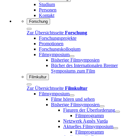
Studium
Personen
Kontakt
Forschung
Zur Übersichtsseite
Forschung
Forschungsprojekte
Promotionen
Forschungskolloqium
Filmsymposium
Bisherige Filmsymposien
Bücher des Internationalen Bremer
Symposiums zum Film
Filmkultur
Zur Übersichtsseite
Filmkultur
Filmsymposium
Filme hören und sehen
Bisherige Filmsymposien
Figuren der Überforderung
Filmprogramm
Netzwerk Agnès Varda
Aktuelles Filmsymposium
Filmprogramm