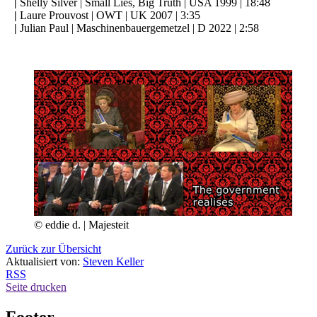
|
Shelly Silver | Small Lies, Big Truth | USA 1999 | 18:48
|
Laure Prouvost | OWT | UK 2007 | 3:35
|
Julian Paul | Maschinenbauergemetzel | D 2022 | 2:58
© eddie d. | Majesteit
Zurück zur Übersicht
Aktualisiert von:
Steven Keller
RSS
Seite drucken
Footer