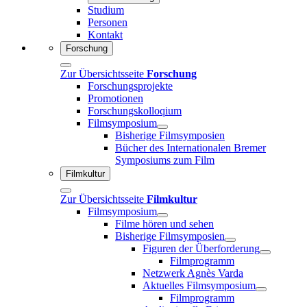
Studium
Personen
Kontakt
Forschung
Zur Übersichtsseite
Forschung
Forschungsprojekte
Promotionen
Forschungskolloqium
Filmsymposium
Bisherige Filmsymposien
Bücher des Internationalen Bremer
Symposiums zum Film
Filmkultur
Zur Übersichtsseite
Filmkultur
Filmsymposium
Filme hören und sehen
Bisherige Filmsymposien
Figuren der Überforderung
Filmprogramm
Netzwerk Agnès Varda
Aktuelles Filmsymposium
Filmprogramm