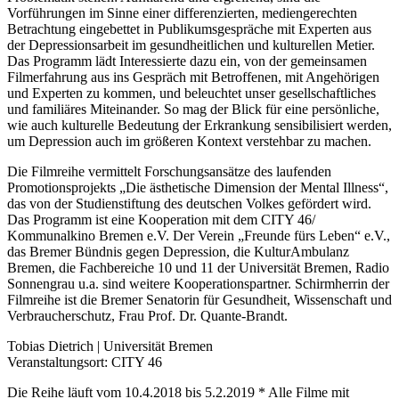
Vorführungen im Sinne einer differenzierten, mediengerechten
Betrachtung eingebettet in Publikumsgespräche mit Experten aus
der Depressionsarbeit im gesundheitlichen und kulturellen Metier.
Das Programm lädt Interessierte dazu ein, von der gemeinsamen
Filmerfahrung aus ins Gespräch mit Betroffenen, mit Angehörigen
und Experten zu kommen, und beleuchtet unser gesellschaftliches
und familiäres Miteinander. So mag der Blick für eine persönliche,
wie auch kulturelle Bedeutung der Erkrankung sensibilisiert werden,
um Depression auch im größeren Kontext verstehbar zu machen.
Die Filmreihe vermittelt Forschungsansätze des laufenden
Promotionsprojekts „Die ästhetische Dimension der Mental Illness“,
das von der Studienstiftung des deutschen Volkes gefördert wird.
Das Programm ist eine Kooperation mit dem CITY 46/
Kommunalkino Bremen e.V. Der Verein „Freunde fürs Leben“ e.V.,
das Bremer Bündnis gegen Depression, die KulturAmbulanz
Bremen, die Fachbereiche 10 und 11 der Universität Bremen, Radio
Sonnengrau u.a. sind weitere Kooperationspartner. Schirmherrin der
Filmreihe ist die Bremer Senatorin für Gesundheit, Wissenschaft und
Verbraucherschutz, Frau Prof. Dr. Quante-Brandt.
Tobias Dietrich | Universität Bremen
Veranstaltungsort: CITY 46
Die Reihe läuft vom 10.4.2018 bis 5.2.2019 * Alle Filme mit