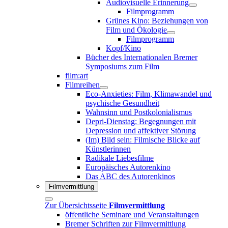
Audiovisuelle Erinnerung
Filmprogramm
Grünes Kino: Beziehungen von
Film und Ökologie
Filmprogramm
Kopf/Kino
Bücher des Internationalen Bremer
Symposiums zum Film
film:art
Filmreihen
Eco-Anxieties: Film, Klimawandel und
psychische Gesundheit
Wahnsinn und Postkolonialismus
Depri-Dienstag: Begegnungen mit
Depression und affektiver Störung
(Im) Bild sein: Filmische Blicke auf
Künstlerinnen
Radikale Liebesfilme
Europäisches Autorenkino
Das ABC des Autorenkinos
Filmvermittlung
Zur Übersichtsseite
Filmvermittlung
öffentliche Seminare und Veranstaltungen
Bremer Schriften zur Filmvermittlung