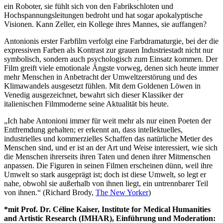
ein Roboter, sie fühlt sich von den Fabrikschloten und
Hochspannungsleitungen bedroht und hat sogar apokalyptische
Visionen. Kann Zeller, ein Kollege ihres Mannes, sie auffangen?
Antonionis erster Farbfilm verfolgt eine Farbdramaturgie, bei der die
expressiven Farben als Kontrast zur grauen Industriestadt nicht nur
symbolisch, sondern auch psychologisch zum Einsatz kommen. Der
Film greift viele emotionale Ängste vorweg, denen sich heute immer
mehr Menschen in Anbetracht der Umweltzerstörung und des
Klimawandels ausgesetzt fühlen. Mit dem Goldenen Löwen in
Venedig ausgezeichnet, bewahrt sich dieser Klassiker der
italienischen Filmmoderne seine Aktualität bis heute.
„Ich habe Antonioni immer für weit mehr als nur einen Poeten der
Entfremdung gehalten; er erkennt an, dass intellektuelles,
industrielles und kommerzielles Schaffen das natürliche Metier des
Menschen sind, und er ist an der Art und Weise interessiert, wie sich
die Menschen ihrerseits ihren Taten und denen ihrer Mitmenschen
anpassen. Die Figuren in seinen Filmen erscheinen dünn, weil ihre
Umwelt so stark ausgeprägt ist; doch ist diese Umwelt, so legt er
nahe, obwohl sie außerhalb von ihnen liegt, ein untrennbarer Teil
von ihnen.“ (Richard Brody,
The New Yorker
)
*mit Prof. Dr. Céline Kaiser, Institute for Medical Humanities
and Artistic Research (IMHAR), Einführung und Moderation: