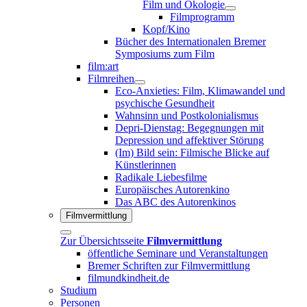
Film und Ökologie
Filmprogramm
Kopf/Kino
Bücher des Internationalen Bremer
Symposiums zum Film
film:art
Filmreihen
Eco-Anxieties: Film, Klimawandel und
psychische Gesundheit
Wahnsinn und Postkolonialismus
Depri-Dienstag: Begegnungen mit
Depression und affektiver Störung
(Im) Bild sein: Filmische Blicke auf
Künstlerinnen
Radikale Liebesfilme
Europäisches Autorenkino
Das ABC des Autorenkinos
Filmvermittlung
Zur Übersichtsseite
Filmvermittlung
öffentliche Seminare und Veranstaltungen
Bremer Schriften zur Filmvermittlung
filmundkindheit.de
Studium
Personen