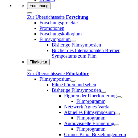
Forschung
Zur Übersichtsseite
Forschung
Forschungsprojekte
Promotionen
Forschungskolloqium
Filmsymposium
Bisherige Filmsymposien
Bücher des Internationalen Bremer
Symposiums zum Film
Filmkultur
Zur Übersichtsseite
Filmkultur
Filmsymposium
Filme hören und sehen
Bisherige Filmsymposien
Figuren der Überforderung
Filmprogramm
Netzwerk Agnès Varda
Aktuelles Filmsymposium
Filmprogramm
Audiovisuelle Erinnerung
Filmprogramm
Grünes Kino: Beziehungen von