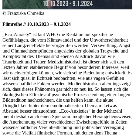
© Franziska Chmelka
Filmreihe // 10.10.2023 – 9.1.2024
„Eco-Anxiety“ ist laut WHO die Reaktion auf spezifische
Gefühlslagen, die vom Klimawandel und der Unvorhersehbarkeit
seiner Langzeiteffekte hervorgerufen werden. Verzweiflung, Angst
und Ohnmachtsempfinden angesichts der globalen Tragweite und
Komplexität des Themas sind ebenso Ausdruck davon wie
Traurigkeit und Trauer. Medizinhistorisch ist dieser sich seit den
letzten Jahren etablierende Begriff von besonderem Interesse, weil
wir nachverfolgen können, wie sich seine Bedeutung entwickelt. Es
lässt sich quasi in Echtzeit beobachten, wie aus vagen Gefühlen
wissenschaftliche Fakten werden. Medienhistorisch allerdings zeigt
sich, dass dieses Phänomen gar nicht so neu ist. So lassen sich die
ökologischen Effekte auf psychische Prozesse entlang einer langen
Bildtradition nachzeichnen, die uns helfen kann, die akute
Dringlichkeit hinter dem emotionalisierten Thema mit etwas
Abstand besser einzuordnen. „Eco-Anxieties“ in der Mehrzahl
meint deshalb auch einen Spielraum möglicher Herangehensweisen,
die Anerkennung vieler verschiedener Zwischengefühle in Zeiten
wissenschaftlicher Vereinheitlichung und politischer Verengung
sowie die Vielfalt filmischer Formen, mit denen dem Thema