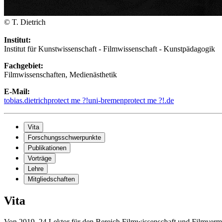
© T. Dietrich
Institut:
Institut für Kunstwissenschaft - Filmwissenschaft - Kunstpädagogik
Fachgebiet:
Filmwissenschaften, Medienästhetik
E-Mail:
tobias.dietrich
protect me ?!
uni-bremen
protect me ?!
.de
Vita
Forschungsschwerpunkte
Publikationen
Vorträge
Lehre
Mitgliedschaften
Vita
Von 2019–24 Lektor für den Bereich Filmwissenschaft und Filmverm