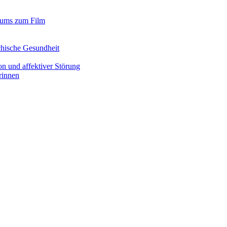
iums zum Film
chische Gesundheit
n und affektiver Störung
rinnen