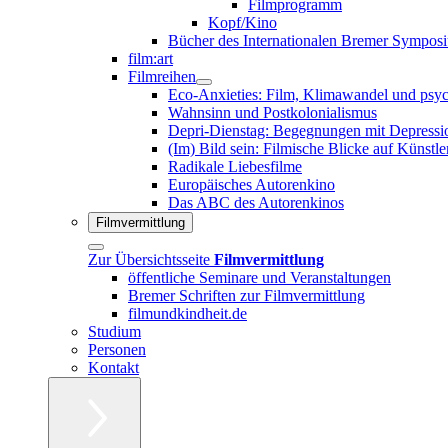
Filmprogramm
Kopf/Kino
Bücher des Internationalen Bremer Sympos
film:art
Filmreihen
Eco-Anxieties: Film, Klimawandel und psy
Wahnsinn und Postkolonialismus
Depri-Dienstag: Begegnungen mit Depressio
(Im) Bild sein: Filmische Blicke auf Künstle
Radikale Liebesfilme
Europäisches Autorenkino
Das ABC des Autorenkinos
Filmvermittlung
Zur Übersichtsseite
Filmvermittlung
öffentliche Seminare und Veranstaltungen
Bremer Schriften zur Filmvermittlung
filmundkindheit.de
Studium
Personen
Kontakt