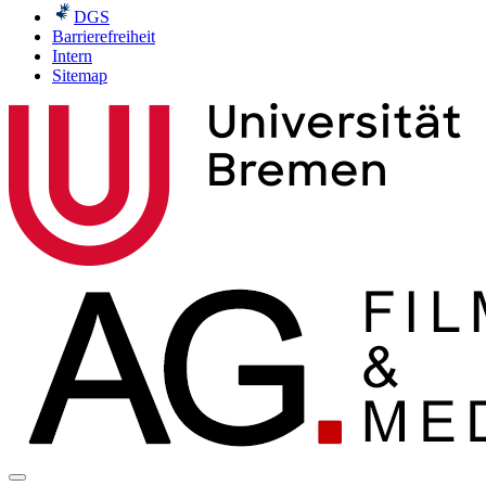
DGS
Barrierefreiheit
Intern
Sitemap