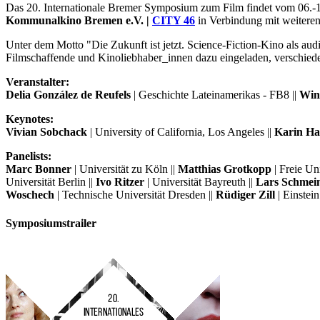
Das 20. Internationale Bremer Symposium zum Film findet vom 06.-10
Kommunalkino Bremen e.V. |
CITY 46
in Verbindung mit weiteren
Unter dem Motto "Die Zukunft ist jetzt. Science-Fiction-Kino als au
Filmschaffende und Kinoliebhaber_innen dazu eingeladen, verschiede
Veranstalter:
Delia González de Reufels
| Geschichte Lateinamerikas - FB8 ||
Winf
Keynotes:
Vivian Sobchack
| University of California, Los Angeles ||
Karin Ha
Panelists:
Marc Bonner
| Universität zu Köln ||
Matthias Grotkopp
| Freie Uni
Universität Berlin ||
Ivo Ritzer
| Universität Bayreuth ||
Lars Schmei
Woschech
| Technische Universität Dresden ||
Rüdiger Zill
| Einstei
Symposiumstrailer