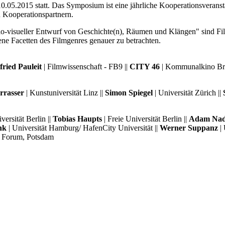
.05.2015 statt. Das Symposium ist eine jährliche Kooperationsveranst
 Kooperationspartnern.
dio-visueller Entwurf von Geschichte(n), Räumen und Klängen" sind Fi
ne Facetten des Filmgenres genauer zu betrachten.
ried Pauleit
| Filmwissenschaft - FB9 ||
CITY 46
| Kommunalkino Br
rrasser
| Kunstuniversität Linz ||
Simon Spiegel
| Universität Zürich ||
versität Berlin ||
Tobias Haupts
| Freie Universität Berlin ||
Adam Nad
nk
| Universität Hamburg/ HafenCity Universität ||
Werner Suppanz
| 
n Forum, Potsdam