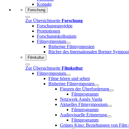
Kontakt
Forschung
Zur Übersichtsseite
Forschung
Forschungsprojekte
Promotionen
Forschungskolloqium
Filmsymposium
Bisherige Filmsymposien
Bücher des Internationalen Bremer Sympos
Filmkultur
Zur Übersichtsseite
Filmkultur
Filmsymposium
Filme hören und sehen
Bisherige Filmsymposien
Figuren der Überforderung
Filmprogramm
Netzwerk Agnès Varda
Aktuelles Filmsymposium
Filmprogramm
Audiovisuelle Erinnerung
Filmprogramm
Grünes Kino: Beziehungen von Film