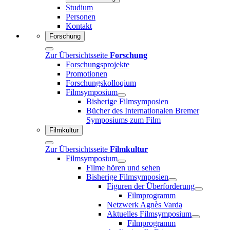
Studium
Personen
Kontakt
Forschung
Zur Übersichtsseite
Forschung
Forschungsprojekte
Promotionen
Forschungskolloqium
Filmsymposium
Bisherige Filmsymposien
Bücher des Internationalen Bremer
Symposiums zum Film
Filmkultur
Zur Übersichtsseite
Filmkultur
Filmsymposium
Filme hören und sehen
Bisherige Filmsymposien
Figuren der Überforderung
Filmprogramm
Netzwerk Agnès Varda
Aktuelles Filmsymposium
Filmprogramm