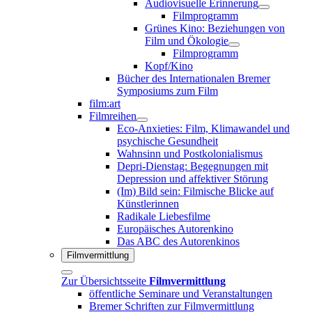
Audiovisuelle Erinnerung
Filmprogramm
Grünes Kino: Beziehungen von
Film und Ökologie
Filmprogramm
Kopf/Kino
Bücher des Internationalen Bremer
Symposiums zum Film
film:art
Filmreihen
Eco-Anxieties: Film, Klimawandel und
psychische Gesundheit
Wahnsinn und Postkolonialismus
Depri-Dienstag: Begegnungen mit
Depression und affektiver Störung
(Im) Bild sein: Filmische Blicke auf
Künstlerinnen
Radikale Liebesfilme
Europäisches Autorenkino
Das ABC des Autorenkinos
Filmvermittlung
Zur Übersichtsseite
Filmvermittlung
öffentliche Seminare und Veranstaltungen
Bremer Schriften zur Filmvermittlung