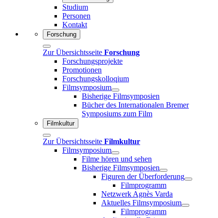
Studium
Personen
Kontakt
Forschung
Zur Übersichtsseite
Forschung
Forschungsprojekte
Promotionen
Forschungskolloqium
Filmsymposium
Bisherige Filmsymposien
Bücher des Internationalen Bremer
Symposiums zum Film
Filmkultur
Zur Übersichtsseite
Filmkultur
Filmsymposium
Filme hören und sehen
Bisherige Filmsymposien
Figuren der Überforderung
Filmprogramm
Netzwerk Agnès Varda
Aktuelles Filmsymposium
Filmprogramm