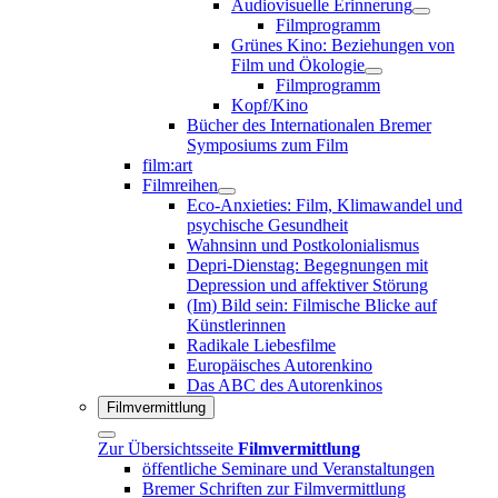
Audiovisuelle Erinnerung
Filmprogramm
Grünes Kino: Beziehungen von
Film und Ökologie
Filmprogramm
Kopf/Kino
Bücher des Internationalen Bremer
Symposiums zum Film
film:art
Filmreihen
Eco-Anxieties: Film, Klimawandel und
psychische Gesundheit
Wahnsinn und Postkolonialismus
Depri-Dienstag: Begegnungen mit
Depression und affektiver Störung
(Im) Bild sein: Filmische Blicke auf
Künstlerinnen
Radikale Liebesfilme
Europäisches Autorenkino
Das ABC des Autorenkinos
Filmvermittlung
Zur Übersichtsseite
Filmvermittlung
öffentliche Seminare und Veranstaltungen
Bremer Schriften zur Filmvermittlung