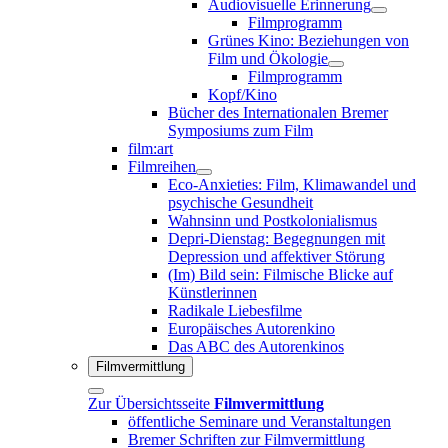
Audiovisuelle Erinnerung
Filmprogramm
Grünes Kino: Beziehungen von
Film und Ökologie
Filmprogramm
Kopf/Kino
Bücher des Internationalen Bremer
Symposiums zum Film
film:art
Filmreihen
Eco-Anxieties: Film, Klimawandel und
psychische Gesundheit
Wahnsinn und Postkolonialismus
Depri-Dienstag: Begegnungen mit
Depression und affektiver Störung
(Im) Bild sein: Filmische Blicke auf
Künstlerinnen
Radikale Liebesfilme
Europäisches Autorenkino
Das ABC des Autorenkinos
Filmvermittlung
Zur Übersichtsseite
Filmvermittlung
öffentliche Seminare und Veranstaltungen
Bremer Schriften zur Filmvermittlung