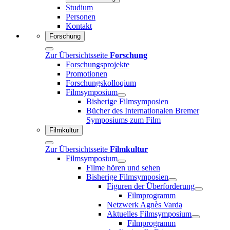
Studium
Personen
Kontakt
Forschung
Zur Übersichtsseite
Forschung
Forschungsprojekte
Promotionen
Forschungskolloqium
Filmsymposium
Bisherige Filmsymposien
Bücher des Internationalen Bremer
Symposiums zum Film
Filmkultur
Zur Übersichtsseite
Filmkultur
Filmsymposium
Filme hören und sehen
Bisherige Filmsymposien
Figuren der Überforderung
Filmprogramm
Netzwerk Agnès Varda
Aktuelles Filmsymposium
Filmprogramm