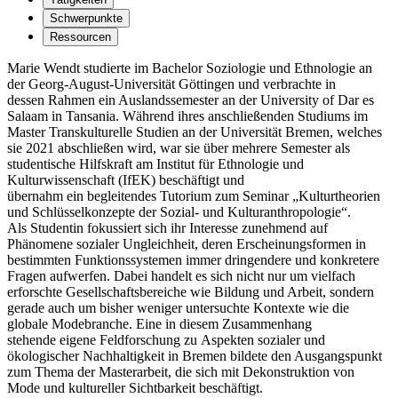
Schwerpunkte
Ressourcen
Marie Wendt studierte im Bachelor Soziologie und Ethnologie an
der Georg-August-Universität Göttingen und verbrachte in
dessen Rahmen ein Auslandssemester an der University of Dar es
Salaam in Tansania. Während ihres anschließenden Studiums im
Master Transkulturelle Studien an der Universität Bremen, welches
sie 2021 abschließen wird, war sie über mehrere Semester als
studentische Hilfskraft am Institut für Ethnologie und
Kulturwissenschaft (IfEK) beschäftigt und
übernahm ein begleitendes Tutorium zum Seminar „Kulturtheorien
und Schlüsselkonzepte der Sozial- und Kulturanthropologie“.
Als Studentin fokussiert sich ihr Interesse zunehmend auf
Phänomene sozialer Ungleichheit, deren Erscheinungsformen in
bestimmten Funktionssystemen immer dringendere und konkretere
Fragen aufwerfen. Dabei handelt es sich nicht nur um vielfach
erforschte Gesellschaftsbereiche wie Bildung und Arbeit, sondern
gerade auch um bisher weniger untersuchte Kontexte wie die
globale Modebranche. Eine in diesem Zusammenhang
stehende eigene Feldforschung zu Aspekten sozialer und
ökologischer Nachhaltigkeit in Bremen bildete den Ausgangspunkt
zum Thema der Masterarbeit, die sich mit Dekonstruktion von
Mode und kultureller Sichtbarkeit beschäftigt.