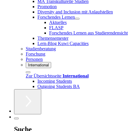
MA Transkulturelle Studien
Promotion
Diversity and Inclusion mit Anlaufstellen
Forschendes Lernen
Aktuelles
FLASP
Forschendes Lernen aus Studierendensicht
Themensemester
Lern-Blog Kuwi Capacities
Studienberatung
Forschung
Personen
International
Zur Übersichtsseite
International
Incoming Students
Outgoing Students BA
Suche