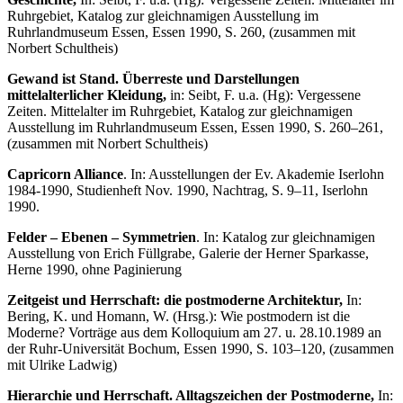
Ruhrgebiet, Katalog zur gleichnamigen Ausstellung im
Ruhrlandmuseum Essen, Essen 1990, S. 260, (zusammen mit
Norbert Schultheis)
Gewand ist Stand. Überreste und Darstellungen
mittelalterlicher Kleidung,
in: Seibt, F. u.a. (Hg): Vergessene
Zeiten. Mittelalter im Ruhrgebiet, Katalog zur gleichnamigen
Ausstellung im Ruhrlandmuseum Essen, Essen 1990, S. 260–261,
(zusammen mit Norbert Schultheis)
Capricorn Alliance
. In: Ausstellungen der Ev. Akademie Iserlohn
1984-1990, Studienheft Nov. 1990, Nachtrag, S. 9–11, Iserlohn
1990.
Felder – Ebenen – Symmetrien
. In: Katalog zur gleichnamigen
Ausstellung von Erich Füllgrabe, Galerie der Herner Sparkasse,
Herne 1990, ohne Paginierung
Zeitgeist und Herrschaft: die postmoderne Architektur,
In:
Bering, K. und Homann, W. (Hrsg.): Wie postmodern ist die
Moderne? Vorträge aus dem Kolloquium am 27. u. 28.10.1989 an
der Ruhr-Universität Bochum, Essen 1990, S. 103–120, (zusammen
mit Ulrike Ladwig)
Hierarchie und Herrschaft. Alltagszeichen der Postmoderne,
In: