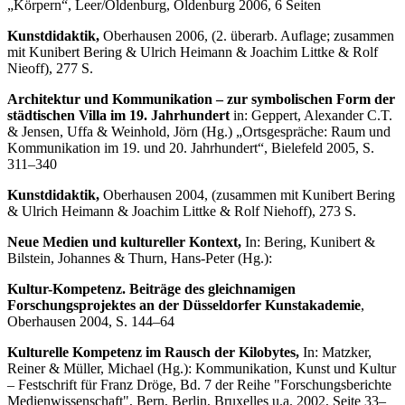
„Körpern“, Leer/Oldenburg, Oldenburg 2006, 6 Seiten
Kunstdidaktik,
Oberhausen 2006, (2. überarb. Auflage; zusammen
mit Kunibert Bering & Ulrich Heimann & Joachim Littke & Rolf
Nieoff), 277 S.
Architektur und Kommunikation – zur symbolischen Form der
städtischen Villa im 19. Jahrhundert
in: Geppert, Alexander C.T.
& Jensen, Uffa & Weinhold, Jörn (Hg.) „Ortsgespräche: Raum und
Kommunikation im 19. und 20. Jahrhundert“, Bielefeld 2005, S.
311–340
Kunstdidaktik,
Oberhausen 2004, (zusammen mit Kunibert Bering
& Ulrich Heimann & Joachim Littke & Rolf Niehoff), 273 S.
Neue Medien und kultureller Kontext,
In: Bering, Kunibert &
Bilstein, Johannes & Thurn, Hans-Peter (Hg.):
Kultur-Kompetenz. Beiträge des gleichnamigen
Forschungsprojektes an der Düsseldorfer Kunstakademie
,
Oberhausen 2004, S. 144–64
Kulturelle Kompetenz im Rausch der Kilobytes,
In: Matzker,
Reiner & Müller, Michael (Hg.): Kommunikation, Kunst und Kultur
– Festschrift für Franz Dröge, Bd. 7 der Reihe "Forschungsberichte
Medienwissenschaft", Bern, Berlin, Bruxelles u.a. 2002, Seite 33–