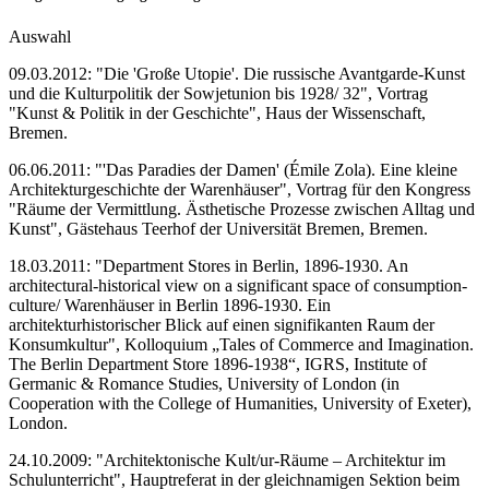
Auswahl
09.03.2012: "Die 'Große Utopie'. Die russische Avantgarde-Kunst
und die Kulturpolitik der Sowjetunion bis 1928/ 32", Vortrag
"Kunst & Politik in der Geschichte", Haus der Wissenschaft,
Bremen.
06.06.2011: "'Das Paradies der Damen' (Émile Zola). Eine kleine
Architekturgeschichte der Warenhäuser", Vortrag für den Kongress
"Räume der Vermittlung. Ästhetische Prozesse zwischen Alltag und
Kunst", Gästehaus Teerhof der Universität Bremen, Bremen.
18.03.2011: "Department Stores in Berlin, 1896-1930. An
architectural-historical view on a significant space of consumption-
culture/ Warenhäuser in Berlin 1896-1930. Ein
architekturhistorischer Blick auf einen signifikanten Raum der
Konsumkultur", Kolloquium „Tales of Commerce and Imagination.
The Berlin Department Store 1896-1938“, IGRS, Institute of
Germanic & Romance Studies, University of London (in
Cooperation with the College of Humanities, University of Exeter),
London.
24.10.2009: "Architektonische Kult/ur-Räume – Architektur im
Schulunterricht", Hauptreferat in der gleichnamigen Sektion beim