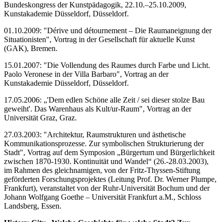
Bundeskongress der Kunstpädagogik, 22.10.–25.10.2009,
Kunstakademie Düsseldorf, Düsseldorf.
01.10.2009: "Dérive und détournement – Die Raumaneignung der
Situationisten", Vortrag in der Gesellschaft für aktuelle Kunst
(GAK), Bremen.
15.01.2007: "Die Vollendung des Raumes durch Farbe und Licht.
Paolo Veronese in der Villa Barbaro", Vortrag an der
Kunstakademie Düsseldorf, Düsseldorf.
17.05.2006: „'Dem edlen Schöne alle Zeit / sei dieser stolze Bau
geweiht'. Das Warenhaus als Kult/ur-Raum", Vortrag an der
Universität Graz, Graz.
27.03.2003: "Architektur, Raumstrukturen und ästhetische
Kommunikationsprozesse. Zur symbolischen Strukturierung der
Stadt", Vortrag auf dem Symposion „Bürgertum und Bürgerlichkeit
zwischen 1870-1930. Kontinuität und Wandel“ (26.-28.03.2003),
im Rahmen des gleichnamigen, von der Fritz-Thyssen-Stiftung
geförderten Forschungsprojektes (Leitung Prof. Dr. Werner Plumpe,
Frankfurt), veranstaltet von der Ruhr-Universität Bochum und der
Johann Wolfgang Goethe – Universität Frankfurt a.M., Schloss
Landsberg, Essen.