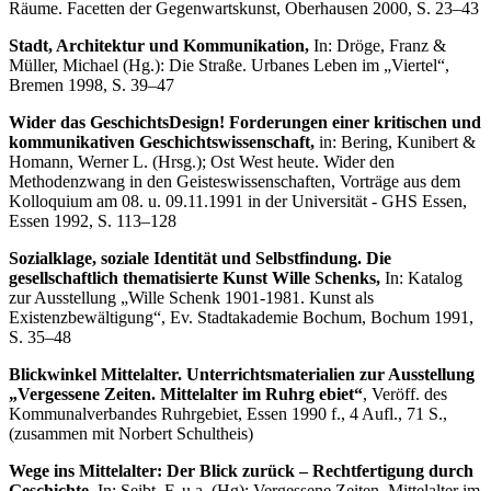
Räume. Facetten der Gegenwartskunst, Oberhausen 2000, S. 23–43
Stadt, Architektur und Kommunikation,
In: Dröge, Franz &
Müller, Michael (Hg.): Die Straße. Urbanes Leben im „Viertel“,
Bremen 1998, S. 39–47
Wider das GeschichtsDesign! Forderungen einer kritischen und
kommunikativen Geschichtswissenschaft,
in: Bering, Kunibert &
Homann, Werner L. (Hrsg.); Ost West heute. Wider den
Methodenzwang in den Geisteswissenschaften, Vorträge aus dem
Kolloquium am 08. u. 09.11.1991 in der Universität - GHS Essen,
Essen 1992, S. 113–128
Sozialklage, soziale Identität und Selbstfindung. Die
gesellschaftlich thematisierte Kunst Wille Schenks,
In: Katalog
zur Ausstellung „Wille Schenk 1901-1981. Kunst als
Existenzbewältigung“, Ev. Stadtakademie Bochum, Bochum 1991,
S. 35–48
Blickwinkel Mittelalter. Unterrichtsmaterialien zur Ausstellung
„Vergessene Zeiten. Mittelalter im Ruhrg ebiet“
, Veröff. des
Kommunalverbandes Ruhrgebiet, Essen 1990 f., 4 Aufl., 71 S.,
(zusammen mit Norbert Schultheis)
Wege ins Mittelalter: Der Blick zurück – Rechtfertigung durch
Geschichte,
In: Seibt, F. u.a. (Hg): Vergessene Zeiten. Mittelalter im