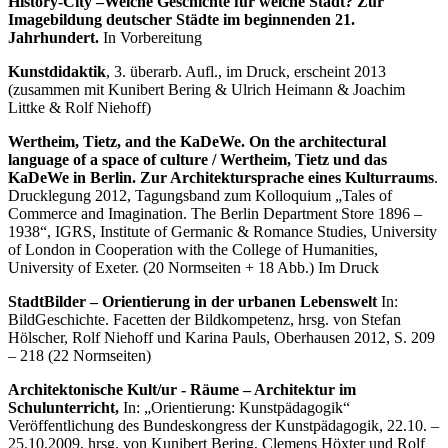
History-City –Welche Geschichte für welche Stadt? Zur
Imagebildung deutscher Städte im beginnenden 21.
Jahrhundert.
In Vorbereitung
Kunstdidaktik
, 3. überarb. Aufl., im Druck, erscheint 2013
(zusammen mit Kunibert Bering & Ulrich Heimann & Joachim
Littke & Rolf Niehoff)
Wertheim, Tietz, and the KaDeWe. On the architectural
language of a space of culture / Wertheim, Tietz und das
KaDeWe in Berlin. Zur Architektursprache eines Kulturraums
.
Drucklegung 2012, Tagungsband zum Kolloquium „Tales of
Commerce and Imagination. The Berlin Department Store 1896 –
1938“, IGRS, Institute of Germanic & Romance Studies, University
of London in Cooperation with the College of Humanities,
University of Exeter. (20 Normseiten + 18 Abb.) Im Druck
StadtBilder – Orientierung in der urbanen Lebenswelt
In:
BildGeschichte. Facetten der Bildkompetenz, hrsg. von Stefan
Hölscher, Rolf Niehoff und Karina Pauls, Oberhausen 2012, S. 209
– 218 (22 Normseiten)
Architektonische Kult/ur - Räume – Architektur im
Schulunterricht,
In: „Orientierung: Kunstpädagogik“
Veröffentlichung des Bundeskongress der Kunstpädagogik, 22.10. –
25.10.2009, hrsg. von Kunibert Bering, Clemens Höxter und Rolf