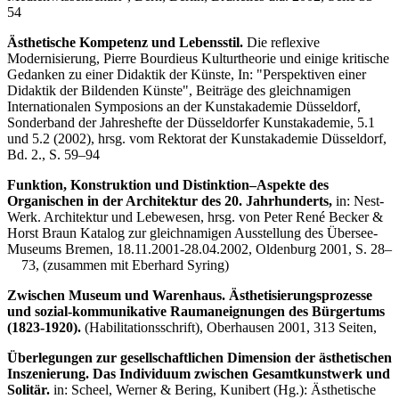
54
Ästhetische Kompetenz und Lebensstil.
Die reflexive
Modernisierung, Pierre Bourdieus Kulturtheorie und einige kritische
Gedanken zu einer Didaktik der Künste, In: "Perspektiven einer
Didaktik der Bildenden Künste", Beiträge des gleichnamigen
Internationalen Symposions an der Kunstakademie Düsseldorf,
Sonderband der Jahreshefte der Düsseldorfer Kunstakademie, 5.1
und 5.2 (2002), hrsg. vom Rektorat der Kunstakademie Düsseldorf,
Bd. 2., S. 59–94
Funktion, Konstruktion und Distinktion–Aspekte des
Organischen in der Architektur des 20. Jahrhunderts,
in: Nest-
Werk. Architektur und Lebewesen, hrsg. von Peter René Becker &
Horst Braun Katalog zur gleichnamigen Ausstellung des Übersee-
Museums Bremen, 18.11.2001-28.04.2002, Oldenburg 2001, S. 28–
73, (zusammen mit Eberhard Syring)
Zwischen Museum und Warenhaus. Ästhetisierungsprozesse
und sozial-kommunikative Raumaneignungen des Bürgertums
(1823-1920).
(Habilitationsschrift), Oberhausen 2001, 313 Seiten,
Überlegungen zur gesellschaftlichen Dimension der ästhetischen
Inszenierung. Das Individuum zwischen Gesamtkunstwerk und
Solitär.
in: Scheel, Werner & Bering, Kunibert (Hg.): Ästhetische