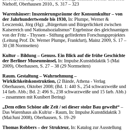
Niehoff, Oberhausen 2010., S. 317 – 323
Warenhäuser: Inszenierungsräume der Konsumkultur – von
der Jahrhundertwende bis 1930,
In: Plumpe, Werner &
Lesczenski, Jörg (Hg): „Bürgertum und Bürgerlichkeit zwischen
Kaiserreich und Nationalsozialismus“ Ergebnisse des gleichnamigen
von der Fritz - Thyssen - Stiftung geförderten Forschungsprojektes
(Leitung Prof. Dr. Werner Plumpe, Frankfurt), Mainz 2009, S. 17 –
30 (38 Normseiten)
Kultur – Bildung – Genuss. Ein Blick auf die frühe Geschichte
der Berliner Museumsinsel,
In: Impulse.Kunstdidaktik 5 (Mai
2009), Oberhausen, S. 27 – 38 (29 Normseiten)
Raum. Gestaltung – Wahrnehmung –
Wirklichkeitskonstruktion,
(2 Bände, Athena - Verlag
Oberhausen, Oktober 2008; (Bd. 1: 440 S., 254 schwarzweiße und
14 farb. Abb.; Bd. 2: 496 S., 238 schwarzweiße und 15 farb. Abb.)
– zusammen mit Kunibert Bering)
„Dem edlen Schöne alle Zeit / sei dieser stolze Bau geweiht“
–
Das Warenhaus als Kult/ur - Raum, In: Impulse.Kunstdidaktik 3
(Mai/Juni 2008), Oberhausen, S. 19–29
Thomas Robbers – der Strukteur,
In: Katalog zur Ausstellung