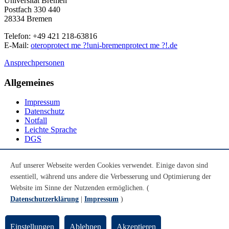
Universität Bremen
Postfach 330 440
28334 Bremen
Telefon: +49 421 218-63816
E-Mail:
otero
protect me ?!
uni-bremen
protect me ?!
.de
Ansprechpersonen
Allgemeines
Impressum
Datenschutz
Notfall
Leichte Sprache
DGS
Social Media
Auf unserer Webseite werden Cookies verwendet. Einige davon sind
essentiell, während uns andere die Verbesserung und Optimierung der
Youtube
Instagram
Website im Sinne der Nutzenden ermöglichen. (
LinkedIn
Datenschutzerklärung
|
Impressum
)
Mastodon
© Universität Bremen 2026
Einstellungen
Ablehnen
Akzeptieren