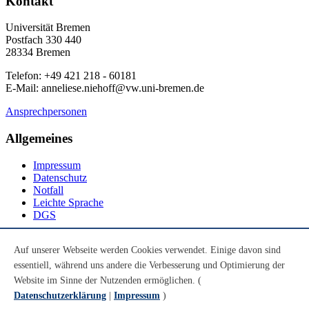
Kontakt
Universität Bremen
Postfach 330 440
28334 Bremen
Telefon: +49 421 218 - 60181
E-Mail: anneliese.niehoff@vw.uni-bremen.de
Ansprechpersonen
Allgemeines
Impressum
Datenschutz
Notfall
Leichte Sprache
DGS
Social Media
Auf unserer Webseite werden Cookies verwendet. Einige davon sind
essentiell, während uns andere die Verbesserung und Optimierung der
Youtube
Instagram
Website im Sinne der Nutzenden ermöglichen. (
LinkedIn
Datenschutzerklärung
|
Impressum
)
Mastodon