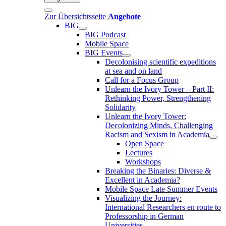
Zur Übersichtsseite
Angebote
BIG
BIG Podcast
Mobile Space
BIG Events
Decolonising scientific expeditions
at sea and on land
Call for a Focus Group
Unlearn the Ivory Tower – Part II:
Rethinking Power, Strengthening
Solidarity
Unlearn the Ivory Tower:
Decolonizing Minds, Challenging
Racism and Sexism in Academia
Open Space
Lectures
Workshops
Breaking the Binaries: Diverse &
Excellent in Academia?
Mobile Space Late Summer Events
Visualizing the Journey:
International Researchers en route to
Professorship in German
Universities