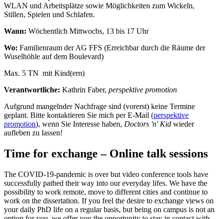
WLAN und Arbeitsplätze sowie Möglichkeiten zum Wickeln,
Stillen, Spielen und Schlafen.
Wann:
Wöchentlich Mittwochs, 13 bis 17 Uhr
Wo:
Familienraum der AG FFS (Erreichbar durch die Räume der
Wuselhöhle auf dem Boulevard)
Max. 5 TN mit Kind(ern)
Verantwortliche:
Kathrin Faber,
perspektive promotion
Aufgrund mangelnder Nachfrage sind (vorerst) keine Termine
geplant. Bitte kontaktieren Sie mich per E-Mail (
perspektive
promotion
), wenn Sie Interesse haben,
Doctors 'n' Kid
wieder
aufleben zu lassen!
Time for exchange – Online talk sessions
The COVID-19-pandemic is over but video conference tools have
successfully pathed their way into our everyday lifes. We have the
possibility to work remote, move to different cities and continue to
work on the dissertation. If you feel the desire to exchange views on
your daily PhD life on a regular basis, but being on campus is not an
option for you, we offer you the opportunity to stay in contact with