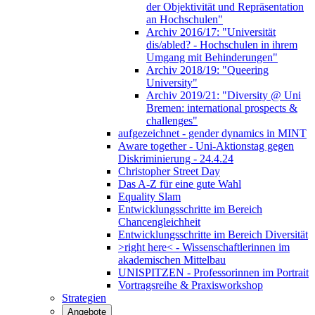
der Objektivität und Repräsentation
an Hochschulen"
Archiv 2016/17: "Universität
dis/abled? - Hochschulen in ihrem
Umgang mit Behinderungen"
Archiv 2018/19: "Queering
University"
Archiv 2019/21: "Diversity @ Uni
Bremen: international prospects &
challenges"
aufgezeichnet - gender dynamics in MINT
Aware together - Uni-Aktionstag gegen
Diskriminierung - 24.4.24
Christopher Street Day
Das A-Z für eine gute Wahl
Equality Slam
Entwicklungsschritte im Bereich
Chancengleichheit
Entwicklungsschritte im Bereich Diversität
>right here< - Wissenschaftlerinnen im
akademischen Mittelbau
UNISPITZEN - Professorinnen im Portrait
Vortragsreihe & Praxisworkshop
Strategien
Angebote