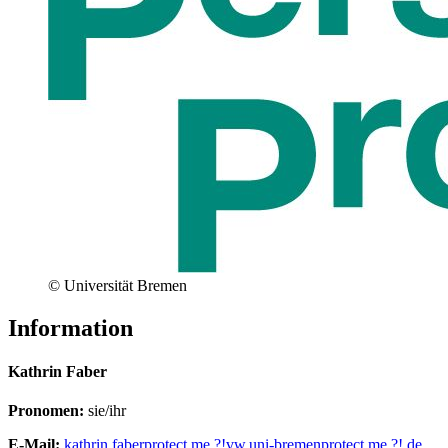
© Universität Bremen
Information
Kathrin Faber
Pronomen:
sie/ihr
E-Mail:
kathrin.faber
protect me ?!
vw.uni-bremen
protect me ?!
.de