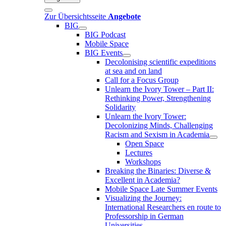
Zur Übersichtsseite
Angebote
BIG
BIG Podcast
Mobile Space
BIG Events
Decolonising scientific expeditions
at sea and on land
Call for a Focus Group
Unlearn the Ivory Tower – Part II:
Rethinking Power, Strengthening
Solidarity
Unlearn the Ivory Tower:
Decolonizing Minds, Challenging
Racism and Sexism in Academia
Open Space
Lectures
Workshops
Breaking the Binaries: Diverse &
Excellent in Academia?
Mobile Space Late Summer Events
Visualizing the Journey:
International Researchers en route to
Professorship in German
Universities