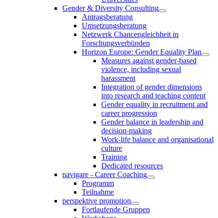
Gender & Diversity Consulting
Antragsberatung
Umsetzungsberatung
Netzwerk Chancengleichheit in
Forschungsverbünden
Horizon Europe: Gender Equality Plan
Measures against gender-based
violence, including sexual
harassment
Integration of gender dimensions
into research and teaching content
Gender equality in recruitment and
career progression
Gender balance in leadership and
decision-making
Work-life balance and organisational
culture
Training
Dedicated resources
navigare - Career Coaching
Programm
Teilnahme
perspektive promotion
Fortlaufende Gruppen