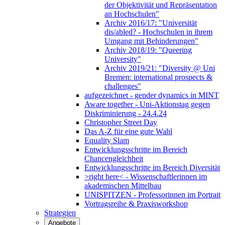
der Objektivität und Repräsentation
an Hochschulen"
Archiv 2016/17: "Universität
dis/abled? - Hochschulen in ihrem
Umgang mit Behinderungen"
Archiv 2018/19: "Queering
University"
Archiv 2019/21: "Diversity @ Uni
Bremen: international prospects &
challenges"
aufgezeichnet - gender dynamics in MINT
Aware together - Uni-Aktionstag gegen
Diskriminierung - 24.4.24
Christopher Street Day
Das A-Z für eine gute Wahl
Equality Slam
Entwicklungsschritte im Bereich
Chancengleichheit
Entwicklungsschritte im Bereich Diversität
>right here< - Wissenschaftlerinnen im
akademischen Mittelbau
UNISPITZEN - Professorinnen im Portrait
Vortragsreihe & Praxisworkshop
Strategien
Angebote