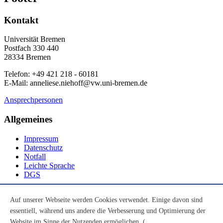
Kontakt
Universität Bremen
Postfach 330 440
28334 Bremen
Telefon: +49 421 218 - 60181
E-Mail: anneliese.niehoff@vw.uni-bremen.de
Ansprechpersonen
Allgemeines
Impressum
Datenschutz
Notfall
Leichte Sprache
DGS
Social Media
Auf unserer Webseite werden Cookies verwendet. Einige davon sind
essentiell, während uns andere die Verbesserung und Optimierung der
Youtube
Instagram
Website im Sinne der Nutzenden ermöglichen. (