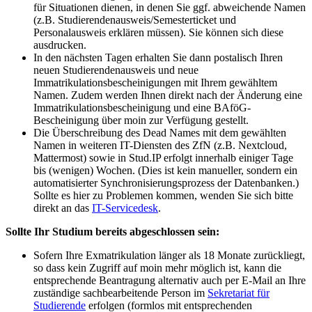
für Situationen dienen, in denen Sie ggf. abweichende Namen
(z.B. Studierendenausweis/Semesterticket und
Personalausweis erklären müssen). Sie können sich diese
ausdrucken.
In den nächsten Tagen erhalten Sie dann postalisch Ihren
neuen Studierendenausweis und neue
Immatrikulationsbescheinigungen mit Ihrem gewähltem
Namen. Zudem werden Ihnen direkt nach der Änderung eine
Immatrikulationsbescheinigung und eine BAföG-
Bescheinigung über moin zur Verfügung gestellt.
Die Überschreibung des Dead Names mit dem gewählten
Namen in weiteren IT-Diensten des ZfN (z.B. Nextcloud,
Mattermost) sowie in Stud.IP erfolgt innerhalb einiger Tage
bis (wenigen) Wochen. (Dies ist kein manueller, sondern ein
automatisierter Synchronisierungsprozess der Datenbanken.)
Sollte es hier zu Problemen kommen, wenden Sie sich bitte
direkt an das
IT-Servicedesk
.
Sollte Ihr Studium bereits abgeschlossen sein:
Sofern Ihre Exmatrikulation länger als 18 Monate zurückliegt,
so dass kein Zugriff auf moin mehr möglich ist, kann die
entsprechende Beantragung alternativ auch per E-Mail an Ihre
zuständige sachbearbeitende Person im
Sekretariat für
Studierende
erfolgen (formlos mit entsprechenden