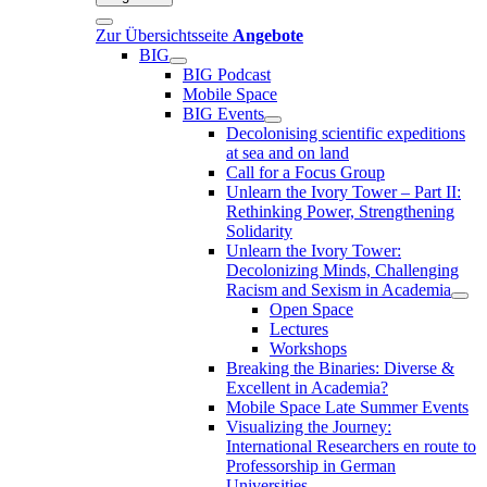
Zur Übersichtsseite
Angebote
BIG
BIG Podcast
Mobile Space
BIG Events
Decolonising scientific expeditions
at sea and on land
Call for a Focus Group
Unlearn the Ivory Tower – Part II:
Rethinking Power, Strengthening
Solidarity
Unlearn the Ivory Tower:
Decolonizing Minds, Challenging
Racism and Sexism in Academia
Open Space
Lectures
Workshops
Breaking the Binaries: Diverse &
Excellent in Academia?
Mobile Space Late Summer Events
Visualizing the Journey:
International Researchers en route to
Professorship in German
Universities