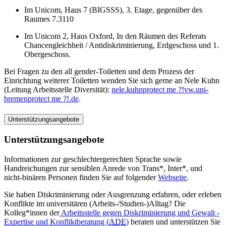
Im Unicom, Haus 7 (BIGSSS), 3. Etage, gegenüber des
Raumes 7.3110
Im Unicom 2, Haus Oxford, In den Räumen des Referats
Chancengleichheit / Antidiskriminierung, Erdgeschoss und 1.
Obergeschoss.
Bei Fragen zu den all gender-Toiletten und dem Prozess der
Einrichtung weiterer Toiletten wenden Sie sich gerne an Nele Kuhn
(Leitung Arbeitsstelle Diversität):
nele.kuhn
protect me ?!
vw.uni-
bremen
protect me ?!
.de
.
Unterstützungsangebote
Unterstützungsangebote
Informationen zur geschlechtergerechten Sprache sowie
Handreichungen zur sensiblen Anrede von Trans*, Inter*, und
nicht-binären Personen finden Sie auf folgender
Webseite
.
Sie haben Diskriminierung oder Ausgrenzung erfahren, oder erleben
Konflikte im universitären (Arbeits-/Studien-)Alltag? Die
Kolleg*innen der
Arbeitsstelle gegen Diskriminierung und Gewalt -
Expertise und Konfliktberatung (
ADE
)
beraten und unterstützen Sie