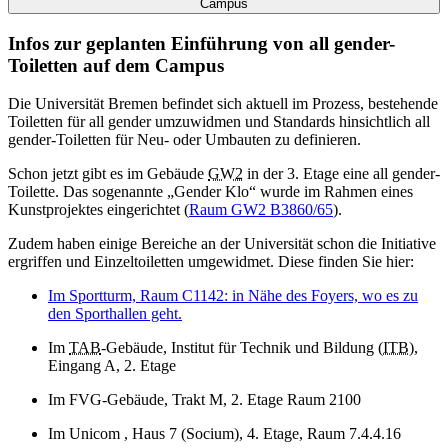
Campus
Infos zur geplanten Einführung von all gender-
Toiletten auf dem Campus
Die Universität Bremen befindet sich aktuell im Prozess, bestehende
Toiletten für all gender umzuwidmen und Standards hinsichtlich all
gender-Toiletten für Neu- oder Umbauten zu definieren.
Schon jetzt gibt es im Gebäude
GW2
in der 3. Etage eine all gender-
Toilette. Das sogenannte „Gender Klo“ wurde im Rahmen eines
Kunstprojektes eingerichtet (
Raum GW2 B3860/65
).
Zudem haben einige Bereiche an der Universität schon die Initiative
ergriffen und Einzeltoiletten umgewidmet. Diese finden Sie hier:
Im Sportturm, Raum C1142: in Nähe des Foyers, wo es zu
den Sporthallen geht.
Im
TAB
-Gebäude, Institut für Technik und Bildung (
ITB
),
Eingang A, 2. Etage
Im FVG-Gebäude, Trakt M, 2. Etage Raum 2100
Im Unicom , Haus 7 (Socium), 4. Etage, Raum 7.4.4.16