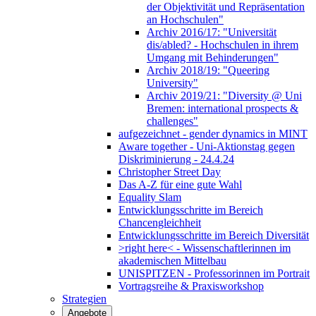
der Objektivität und Repräsentation
an Hochschulen"
Archiv 2016/17: "Universität
dis/abled? - Hochschulen in ihrem
Umgang mit Behinderungen"
Archiv 2018/19: "Queering
University"
Archiv 2019/21: "Diversity @ Uni
Bremen: international prospects &
challenges"
aufgezeichnet - gender dynamics in MINT
Aware together - Uni-Aktionstag gegen
Diskriminierung - 24.4.24
Christopher Street Day
Das A-Z für eine gute Wahl
Equality Slam
Entwicklungsschritte im Bereich
Chancengleichheit
Entwicklungsschritte im Bereich Diversität
>right here< - Wissenschaftlerinnen im
akademischen Mittelbau
UNISPITZEN - Professorinnen im Portrait
Vortragsreihe & Praxisworkshop
Strategien
Angebote