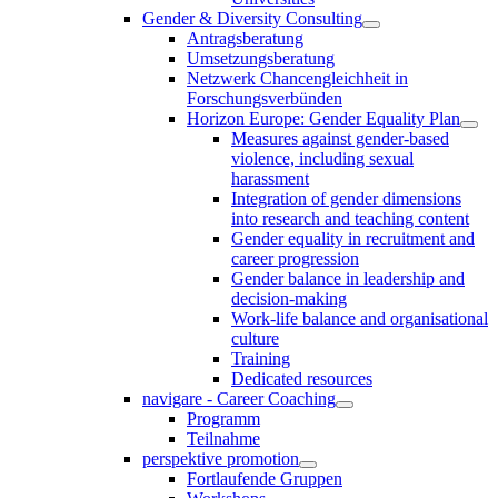
Gender & Diversity Consulting
Antragsberatung
Umsetzungsberatung
Netzwerk Chancengleichheit in
Forschungsverbünden
Horizon Europe: Gender Equality Plan
Measures against gender-based
violence, including sexual
harassment
Integration of gender dimensions
into research and teaching content
Gender equality in recruitment and
career progression
Gender balance in leadership and
decision-making
Work-life balance and organisational
culture
Training
Dedicated resources
navigare - Career Coaching
Programm
Teilnahme
perspektive promotion
Fortlaufende Gruppen