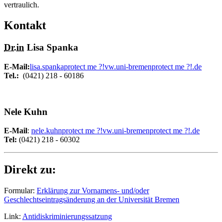
vertraulich.
Kontakt
Dr.in
Lisa Spanka
E-Mail:
lisa.spanka
protect me ?!
vw.uni-bremen
protect me ?!
.de
Tel.:
(0421) 218 - 60186
Nele Kuhn
E-Mail
:
nele.kuhn
protect me ?!
vw.uni-bremen
protect me ?!
.de
Tel:
(0421) 218 - 60302
Direkt zu:
Formular:
Erklärung zur Vornamens- und/oder
Geschlechtseintragsänderung an der Universität Bremen
Link:
Antidiskriminierungssatzung