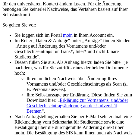
für den universitären Kontext ändern lassen. Für die Änderung
benötigen Sie keinerlei Nachweise, das Verfahren basiert auf Ihrer
Selbstauskunft.
So gehen Sie vor:
Sie loggen sich im Portal
moin
in Ihren Account ein.
Im Reiter „Daten & Anträge“ unter „Anträge“ finden Sie den
„Antrag auf Änderung des Vornamens und/oder
Geschlechtseintrags für Trans*, Inter* und nicht-binäre
Studierende“.
Diesen füllen Sie aus. Als Anhang hierzu laden Sie bitte - je
nachdem, was für Sie zutrifft -
eines
der beiden Dokumente
hoch:
Ihren amtlichen Nachweis über Änderung Ihres
Vornamens und/oder Geschlechtseintrags als Scan (z.
B. Personalausweis).
Ihre Selbstaussage per Erklärung. Diese finden Sie zum
Download hier: „
Erklärung zur Vornamens- und/oder
Geschlechtseintragsänderung an der Universität
Bremen
“.
Nach Antragstellung erhalten Sie per E-Mail sehr zeitnah eine
Rückmeldung vom Sekretariat für Studierende sowie eine
Bestätigung über die durchgeführte Änderung direkt über
moin. Die Bestätigung des SfS kann Ihnen auch als Nachweis