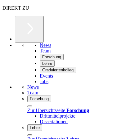
DIREKT ZU
News
Team
Forschung
Lehre
Graduiertenkolleg
Events
Jobs
News
Team
Forschung
Zur Übersichtsseite
Forschung
Drittmittelprojekte
Dissertationen
Lehre