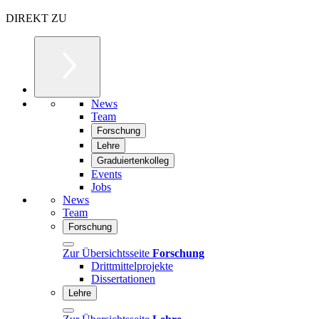
DIREKT ZU
News
Team
Forschung
Lehre
Graduiertenkolleg
Events
Jobs
News
Team
Forschung
Zur Übersichtsseite
Forschung
Drittmittelprojekte
Dissertationen
Lehre