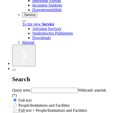
Internship Abroad
Incoming Students
Dozentenmobilität
Service
To list view
Service
Advising Services
Studentisches Publizieren
Downloads
Internal
Search
Query term
Wildcard: asterisk
(*)
Full text
People/Institutions and Facilities
Full text + People/Institutions and Facilities