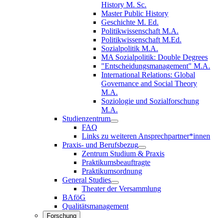
History M. Sc.
Master Public History
Geschichte M. Ed.
Politikwissenschaft M.A.
Politikwissenschaft M.Ed.
Sozialpolitik M.A.
MA Sozialpolitik: Double Degrees
"Entscheidungsmanagement" M.A.
International Relations: Global
Governance and Social Theory
M.A.
Soziologie und Sozialforschung
M.A.
Studienzentrum
FAQ
Links zu weiteren Ansprechpartner*innen
Praxis- und Berufsbezug
Zentrum Studium & Praxis
Praktikumsbeauftragte
Praktikumsordnung
General Studies
Theater der Versammlung
BAföG
Qualitätsmanagement
Forschung