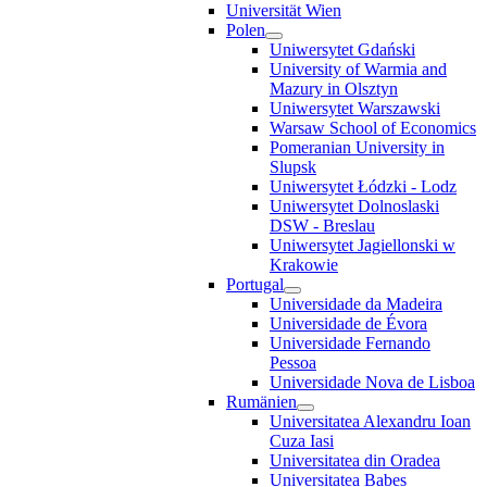
Universität Wien
Polen
Uniwersytet Gdański
University of Warmia and
Mazury in Olsztyn
Uniwersytet Warszawski
Warsaw School of Economics
Pomeranian University in
Slupsk
Uniwersytet Łódzki - Lodz
Uniwersytet Dolnoslaski
DSW - Breslau
Uniwersytet Jagiellonski w
Krakowie
Portugal
Universidade da Madeira
Universidade de Évora
Universidade Fernando
Pessoa
Universidade Nova de Lisboa
Rumänien
Universitatea Alexandru Ioan
Cuza Iasi
Universitatea din Oradea
Universitatea Babes