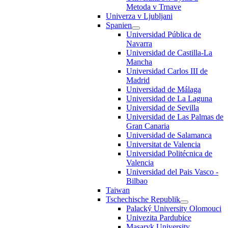
Metoda v Trnave
Univerza v Ljubljani
Spanien
Universidad Pública de
Navarra
Universidad de Castilla-La
Mancha
Universidad Carlos III de
Madrid
Universidad de Málaga
Universidad de La Laguna
Universidad de Sevilla
Universidad de Las Palmas de
Gran Canaria
Universidad de Salamanca
Universitat de Valencia
Universidad Politécnica de
Valencia
Universidad del Pais Vasco -
Bilbao
Taiwan
Tschechische Republik
Palacký University Olomouci
Univezita Pardubice
Masaryk University