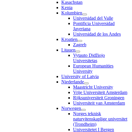
Kasachstan
Kenia
Kolumbien
Universidad del Valle
Pontificia Universidad
Javeriana
Universidad de los Andes
Kroatien
Zagreb
Litauen
Vytauto Didžiojo
Universitetas
European Humanities
University
University of Latvia
Niederlande
Maastricht University
Vrije Universiteit Amsterdam
Rijksuniversiteit Groningen
Universiteit van Amsterdam
Norwegen
Norges teknisk
naturvitenskaplige universitet
(Trondheim)
Universitetet I Bergen