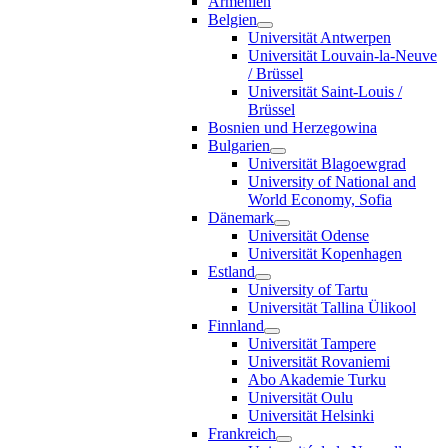
Armenien
Belgien
Universität Antwerpen
Universität Louvain-la-Neuve
/ Brüssel
Universität Saint-Louis /
Brüssel
Bosnien und Herzegowina
Bulgarien
Universität Blagoewgrad
University of National and
World Economy, Sofia
Dänemark
Universität Odense
Universität Kopenhagen
Estland
University of Tartu
Universität Tallina Ülikool
Finnland
Universität Tampere
Universität Rovaniemi
Abo Akademie Turku
Universität Oulu
Universität Helsinki
Frankreich