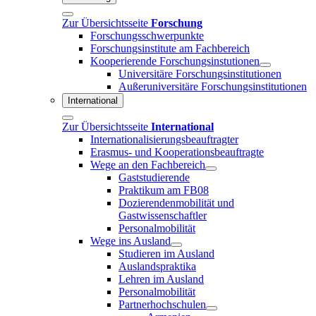
Zur Übersichtsseite
Forschung
Forschungsschwerpunkte
Forschungsinstitute am Fachbereich
Kooperierende Forschungsinstutionen
Universitäre Forschungsinstitutionen
Außeruniversitäre Forschungsinstitutionen
International
Zur Übersichtsseite
International
Internationalisierungsbeauftragter
Erasmus- und Kooperationsbeauftragte
Wege an den Fachbereich
Gaststudierende
Praktikum am FB08
Dozierendenmobilität und
Gastwissenschaftler
Personalmobilität
Wege ins Ausland
Studieren im Ausland
Auslandspraktika
Lehren im Ausland
Personalmobilität
Partnerhochschulen