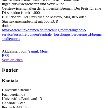
Ingenieurwissenschaften und Sozial- und
Geisteswissenschaften der Universität Bremen. Der Preis für eine
Dissertation ist mit 1.000
EUR dotiert. Der Preis für eine Master-, Magister- oder
Staatsexamensarbeit ist mit 500 EUR
dotiert.
https://www.uni-bremen.de/forschung/foerderangebote-
service/ausschreibungen/zentrale- forschungsfoerderung-zf/bremer-
studienpreis
Aktualisiert von:
Yannik Meier
RSS
Seite drucken
Footer
Kontakt
Universität Bremen
Fachbereich 08
Universitäts-Boulevard 13
Gebäude GW2
Postfach 330 440