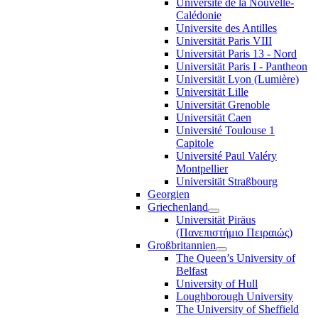
Université de la Nouvelle-
Calédonie
Universite des Antilles
Universität Paris VIII
Universität Paris 13 - Nord
Universität Paris I - Pantheon
Universität Lyon (Lumière)
Universität Lille
Universität Grenoble
Universität Caen
Université Toulouse 1
Capitole
Université Paul Valéry
Montpellier
Universität Straßbourg
Georgien
Griechenland
Universität Piräus
(Πανεπιστήμιο Πειραιώς)
Großbritannien
The Queen’s University of
Belfast
University of Hull
Loughborough University
The University of Sheffield