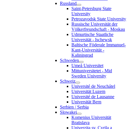
Russland
Saint-Petersburg State
University
Petrozavodsk State University
Russische Universität der
Völkerfreundschaft - Moskau
Udmurtische Staatliche
Universität - Ischewsk
Baltische Föderale Immanuel-
Kant-Universität -
Kaliningrad
Schweden
Umeå Universitet
Mittuniversitetet - Mid
Sweden University
Schweiz
Université de Neuchátel
Universität Luzern
Université de Lausanne
Universität Bern
Serbien / Serbia
Slowakei
Komenius Universität
Bratislava
Univerzita sv. Cyrila a