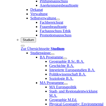
Prüfungsausschuss
Anerkennungsbeauftragte
Dekanat
Verwaltung
Selbstverwaltung
Fachbereichsrat
Frauenbeauftragte
Fachausschuss Ethik
Promotionsausschuss
Studium
Zur Übersichtsseite
Studium
Studiengänge
BA Programme
Geographie B.Sc./B.A.
Geschichte B.A.
Integrierte Europastudien B.A.
Politikwissenschaft B.A.
Soziologie B.A.
MA Programme
MA Europapolitik
Stadt- und Regionalentwicklung
M.A.
Geographie M.Ed.
Physical Geography: Environmental