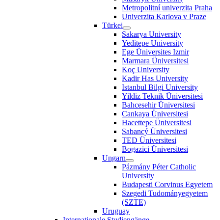
Metropolitní univerzita Praha
Univerzita Karlova v Praze
Türkei
Sakarya University
Yeditepe University
Ege Üniversites Izmir
Marmara Üniversitesi
Koç University
Kadir Has University
Istanbul Bilgi University
Yildiz Teknik Üniversitesi
Bahcesehir Üniversitesi
Cankaya Üniversitesi
Hacettepe Üniversitesi
Sabancý Üniversitesi
TED Üniversitesi
Bogazici Üniversitesi
Ungarn
Pázmány Péter Catholic
University
Budapesti Corvinus Egyetem
Szegedi Tudományegyetem
(SZTE)
Uruguay
Internationale Studiengänge