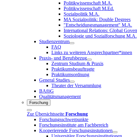
Politikwissenschaft M.A.
Politikwissenschaft M.Ed.
Sozialpolitik M.A.
MA Sozialpolitik: Double Degrees
"Entscheidungsmanagement" M.A.
International Relations: Global Gove
Soziologie und Sozialforschung M.A.
Studienzentrum
FAQ
Links zu weiteren Ansprechpartner*innen
Praxis- und Berufsbezug
Zentrum Studium & Praxis
Praktikumsbeauftragte
Praktikumsordnung
General Studies
Theater der Versammlung
BAföG
Qualitätsmanagement
Forschung
Zur Übersichtsseite
Forschung
Forschungsschwerpunkte
Forschungsinstitute am Fachbereich
Kooperierende Forschungsinstutionen
Universitäre Forschungsinstitutionen