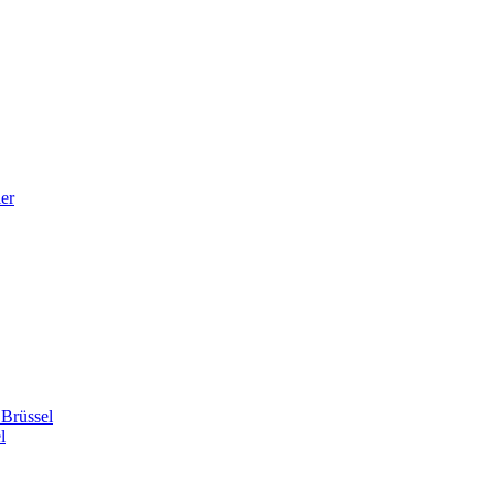
er
 Brüssel
l