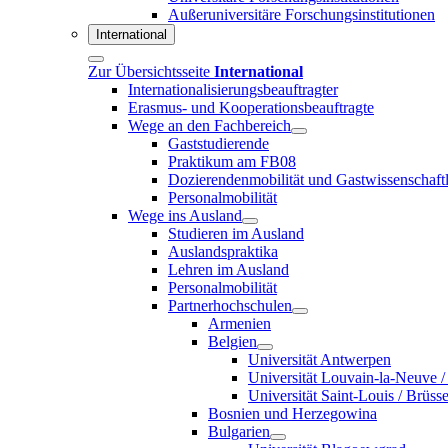
Außeruniversitäre Forschungsinstitutionen
International
Zur Übersichtsseite
International
Internationalisierungsbeauftragter
Erasmus- und Kooperationsbeauftragte
Wege an den Fachbereich
Gaststudierende
Praktikum am FB08
Dozierendenmobilität und Gastwissenschaftl
Personalmobilität
Wege ins Ausland
Studieren im Ausland
Auslandspraktika
Lehren im Ausland
Personalmobilität
Partnerhochschulen
Armenien
Belgien
Universität Antwerpen
Universität Louvain-la-Neuve /
Universität Saint-Louis / Brüsse
Bosnien und Herzegowina
Bulgarien