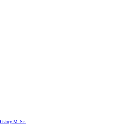
.
istory M. Sc.