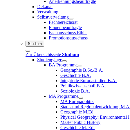
Anerkennungsbeauftragte
Dekanat
Verwaltung
Selbstverwaltung
Fachbereichsrat
Frauenbeauftragte
Fachausschuss Ethik
Promotionsausschuss
Studium
Zur Übersichtsseite
Studium
Studiengänge
BA Programme
Geographie B.Sc./B.A.
Geschichte B.A.
Integrierte Europastudien B.A.
Politikwissenschaft B.A.
Soziologie B.A.
MA Programme
MA Europapolitik
Stadt- und Regionalentwicklung M.A
Geographie M.Ed.
Physical Geography: Environmental H
Master Public History
Geschichte M. Ed.