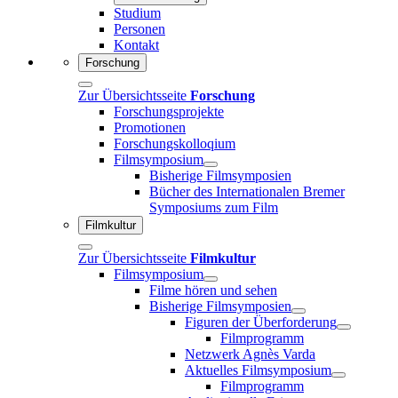
Studium
Personen
Kontakt
Forschung
Zur Übersichtsseite
Forschung
Forschungsprojekte
Promotionen
Forschungskolloqium
Filmsymposium
Bisherige Filmsymposien
Bücher des Internationalen Bremer
Symposiums zum Film
Filmkultur
Zur Übersichtsseite
Filmkultur
Filmsymposium
Filme hören und sehen
Bisherige Filmsymposien
Figuren der Überforderung
Filmprogramm
Netzwerk Agnès Varda
Aktuelles Filmsymposium
Filmprogramm