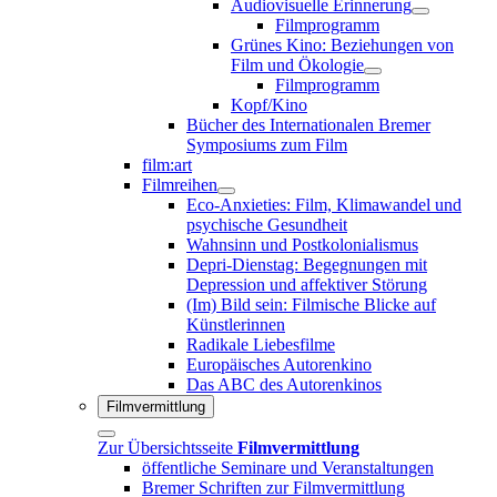
Audiovisuelle Erinnerung
Filmprogramm
Grünes Kino: Beziehungen von
Film und Ökologie
Filmprogramm
Kopf/Kino
Bücher des Internationalen Bremer
Symposiums zum Film
film:art
Filmreihen
Eco-Anxieties: Film, Klimawandel und
psychische Gesundheit
Wahnsinn und Postkolonialismus
Depri-Dienstag: Begegnungen mit
Depression und affektiver Störung
(Im) Bild sein: Filmische Blicke auf
Künstlerinnen
Radikale Liebesfilme
Europäisches Autorenkino
Das ABC des Autorenkinos
Filmvermittlung
Zur Übersichtsseite
Filmvermittlung
öffentliche Seminare und Veranstaltungen
Bremer Schriften zur Filmvermittlung