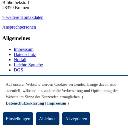
Bibliothekstr. 1
28359 Bremen
> weitere Kontakdaten
Ansprechpersonen
Allgemeines
Impressum
Datenschutz
Notfall
Leichte Sprache
DGS
Social Media
Auf unserer Webseite werden Cookies verwendet. Einige davon sind
essentiell, während uns andere die Verbesserung und Optimierung der
Youtube
Instagram
Website im Sinne der Nutzenden ermöglichen. (
LinkedIn
Datenschutzerklärung
|
Impressum
)
Mastodon
© Universität Bremen 2026
Einstellungen
Ablehnen
Akzeptieren
Zum Seitenende springen
Zum Seitenanfang springen