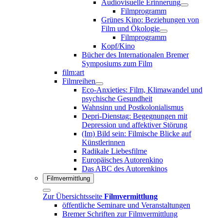
Audiovisuelle Erinnerung
Filmprogramm
Grünes Kino: Beziehungen von
Film und Ökologie
Filmprogramm
Kopf/Kino
Bücher des Internationalen Bremer
Symposiums zum Film
film:art
Filmreihen
Eco-Anxieties: Film, Klimawandel und
psychische Gesundheit
Wahnsinn und Postkolonialismus
Depri-Dienstag: Begegnungen mit
Depression und affektiver Störung
(Im) Bild sein: Filmische Blicke auf
Künstlerinnen
Radikale Liebesfilme
Europäisches Autorenkino
Das ABC des Autorenkinos
Filmvermittlung
Zur Übersichtsseite
Filmvermittlung
öffentliche Seminare und Veranstaltungen
Bremer Schriften zur Filmvermittlung