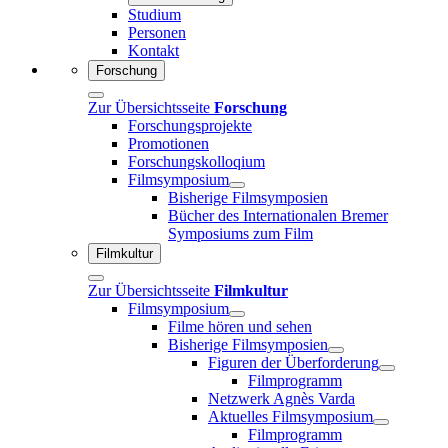
Studium
Personen
Kontakt
Forschung
Zur Übersichtsseite
Forschung
Forschungsprojekte
Promotionen
Forschungskolloqium
Filmsymposium
Bisherige Filmsymposien
Bücher des Internationalen Bremer
Symposiums zum Film
Filmkultur
Zur Übersichtsseite
Filmkultur
Filmsymposium
Filme hören und sehen
Bisherige Filmsymposien
Figuren der Überforderung
Filmprogramm
Netzwerk Agnès Varda
Aktuelles Filmsymposium
Filmprogramm