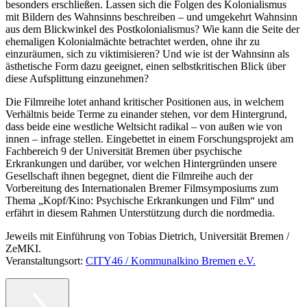
besonders erschließen. Lassen sich die Folgen des Kolonialismus
mit Bildern des Wahnsinns beschreiben – und umgekehrt Wahnsinn
aus dem Blickwinkel des Postkolonialismus? Wie kann die Seite der
ehemaligen Kolonialmächte betrachtet werden, ohne ihr zu
einzuräumen, sich zu viktimisieren? Und wie ist der Wahnsinn als
ästhetische Form dazu geeignet, einen selbstkritischen Blick über
diese Aufsplittung einzunehmen?
Die Filmreihe lotet anhand kritischer Positionen aus, in welchem
Verhältnis beide Terme zu einander stehen, vor dem Hintergrund,
dass beide eine westliche Weltsicht radikal – von außen wie von
innen – infrage stellen. Eingebettet in einem Forschungsprojekt am
Fachbereich 9 der Universität Bremen über psychische
Erkrankungen und darüber, vor welchen Hintergründen unsere
Gesellschaft ihnen begegnet, dient die Filmreihe auch der
Vorbereitung des Internationalen Bremer Filmsymposiums zum
Thema „Kopf/Kino: Psychische Erkrankungen und Film“ und
erfährt in diesem Rahmen Unterstützung durch die nordmedia.
Jeweils mit Einführung von Tobias Dietrich, Universität Bremen /
ZeMKI.
Veranstaltungsort:
CITY46 / Kommunalkino Bremen e.V.