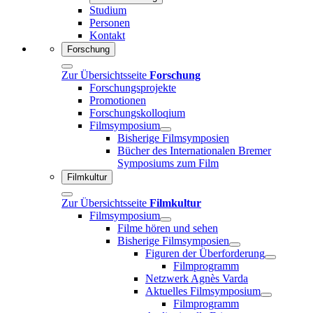
Studium
Personen
Kontakt
Forschung
Zur Übersichtsseite
Forschung
Forschungsprojekte
Promotionen
Forschungskolloqium
Filmsymposium
Bisherige Filmsymposien
Bücher des Internationalen Bremer
Symposiums zum Film
Filmkultur
Zur Übersichtsseite
Filmkultur
Filmsymposium
Filme hören und sehen
Bisherige Filmsymposien
Figuren der Überforderung
Filmprogramm
Netzwerk Agnès Varda
Aktuelles Filmsymposium
Filmprogramm