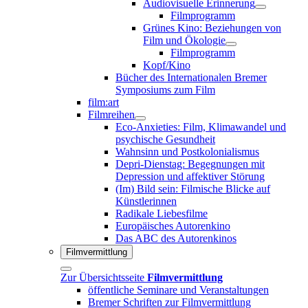
Audiovisuelle Erinnerung
Filmprogramm
Grünes Kino: Beziehungen von
Film und Ökologie
Filmprogramm
Kopf/Kino
Bücher des Internationalen Bremer
Symposiums zum Film
film:art
Filmreihen
Eco-Anxieties: Film, Klimawandel und
psychische Gesundheit
Wahnsinn und Postkolonialismus
Depri-Dienstag: Begegnungen mit
Depression und affektiver Störung
(Im) Bild sein: Filmische Blicke auf
Künstlerinnen
Radikale Liebesfilme
Europäisches Autorenkino
Das ABC des Autorenkinos
Filmvermittlung
Zur Übersichtsseite
Filmvermittlung
öffentliche Seminare und Veranstaltungen
Bremer Schriften zur Filmvermittlung