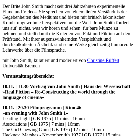
Der Brite John Smith macht seit drei Jahrzehnten experimentelle
Filme und Videos. Sie sprechen von einem tiefen Verständnis der
Gegebenheiten des Mediums und bieten mit britisch lakonischer
Komik ungewohnte Perspektiven auf die Welt. John Smith fordert
uns auf, nichts, was wir hören und sehen, für bare Münze zu
nehmen und stellt damit die Kriterien von Fakt und Fiktion auf den
Prüfstand. Mit ihrer augenzwinkernden Verspieltheit und
durchkalkulierten Ästhetik sind seine Werke gleichzeitig humorvolle
Lehrwerke über die Filmsprache.
mit John Smith, kuratiert und moderiert von
Christine Rüffert
|
Universität Bremen
Veranstaltungsübersicht:
10.11. | 11.30 Vortrag von John Smith | Haus der Wissenschaft
»Real Fiction – Re-Constructing the world through the
language of cinema«
10.11. | 20.30 Filmprogramm | Kino 46
»an evening with John Smith 1«
Leading Light | GB 1975 | 11 mins | 16mm
Associations | GB 1975 | 7 mins | 16mm
The Girl Chewing Gum | GB 1976 | 12 mins | 16mm
Hackney Marshes - November 4th 1977 | GB 1977 | 15 mins |