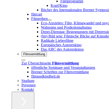
Filmprogramm
Kopf/Kino
Bücher des Internationalen Bremer Sympos
film:art
Filmreihen
Eco-Anxieties: Film, Klimawandel und psy
Wahnsinn und Postkolonialismus
Depri-Dienstag: Begegnungen mit Depressio
(Im) Bild sein: Filmische Blicke auf Künstle
Radikale Liebesfilme
Europäisches Autorenkino
Das ABC des Autorenkinos
Filmvermittlung
Zur Übersichtsseite
Filmvermittlung
öffentliche Seminare und Veranstaltungen
Bremer Schriften zur Filmvermittlung
filmundkindheit.de
Studium
Personen
Kontakt