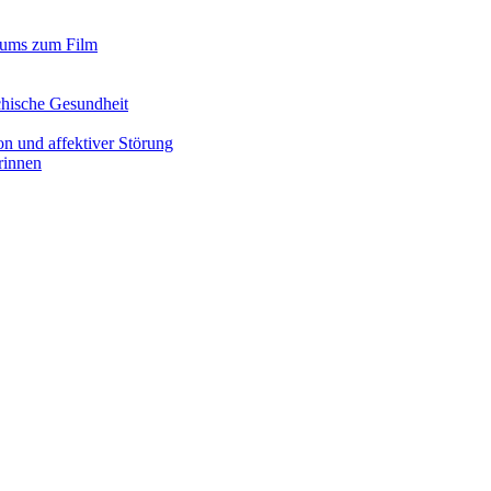
iums zum Film
chische Gesundheit
n und affektiver Störung
rinnen