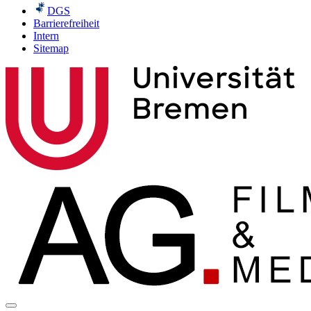
DGS
Barrierefreiheit
Intern
Sitemap