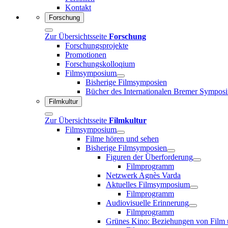
Kontakt
Forschung
Zur Übersichtsseite
Forschung
Forschungsprojekte
Promotionen
Forschungskolloqium
Filmsymposium
Bisherige Filmsymposien
Bücher des Internationalen Bremer Sympos
Filmkultur
Zur Übersichtsseite
Filmkultur
Filmsymposium
Filme hören und sehen
Bisherige Filmsymposien
Figuren der Überforderung
Filmprogramm
Netzwerk Agnès Varda
Aktuelles Filmsymposium
Filmprogramm
Audiovisuelle Erinnerung
Filmprogramm
Grünes Kino: Beziehungen von Film