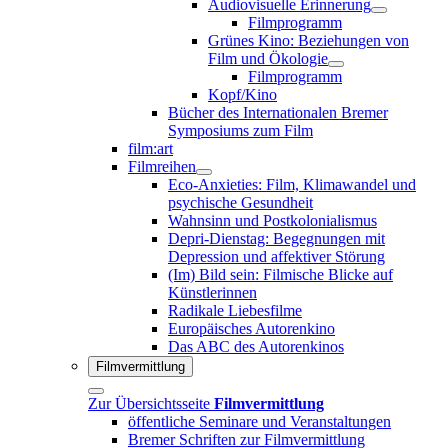
Audiovisuelle Erinnerung
Filmprogramm
Grünes Kino: Beziehungen von
Film und Ökologie
Filmprogramm
Kopf/Kino
Bücher des Internationalen Bremer
Symposiums zum Film
film:art
Filmreihen
Eco-Anxieties: Film, Klimawandel und
psychische Gesundheit
Wahnsinn und Postkolonialismus
Depri-Dienstag: Begegnungen mit
Depression und affektiver Störung
(Im) Bild sein: Filmische Blicke auf
Künstlerinnen
Radikale Liebesfilme
Europäisches Autorenkino
Das ABC des Autorenkinos
Filmvermittlung
Zur Übersichtsseite
Filmvermittlung
öffentliche Seminare und Veranstaltungen
Bremer Schriften zur Filmvermittlung