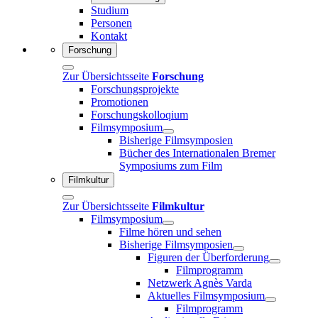
Studium
Personen
Kontakt
Forschung
Zur Übersichtsseite
Forschung
Forschungsprojekte
Promotionen
Forschungskolloqium
Filmsymposium
Bisherige Filmsymposien
Bücher des Internationalen Bremer
Symposiums zum Film
Filmkultur
Zur Übersichtsseite
Filmkultur
Filmsymposium
Filme hören und sehen
Bisherige Filmsymposien
Figuren der Überforderung
Filmprogramm
Netzwerk Agnès Varda
Aktuelles Filmsymposium
Filmprogramm