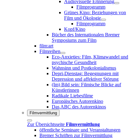
Audiovisuelle Erinnerung
Filmprogramm
Grünes Kino: Beziehungen von
Film und Ökologie
Filmprogramm
Kopf/Kino
Bücher des Internationalen Bremer
Symposiums zum Film
film:art
Filmreihen
Eco-Anxieties: Film, Klimawandel und
psychische Gesundheit
Wahnsinn und Postkolonialismus
Depri-Dienstag: Begegnungen mit
Depression und affektiver Störung
(Im) Bild sein: Filmische Blicke auf
Künstlerinnen
Radikale Liebesfilme
Europäisches Autorenkino
Das ABC des Autorenkinos
Filmvermittlung
Zur Übersichtsseite
Filmvermittlung
öffentliche Seminare und Veranstaltungen
Bremer Schriften zur Filmvermittlung