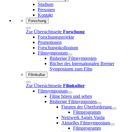
Studium
Personen
Kontakt
Forschung
Zur Übersichtsseite
Forschung
Forschungsprojekte
Promotionen
Forschungskolloqium
Filmsymposium
Bisherige Filmsymposien
Bücher des Internationalen Bremer
Symposiums zum Film
Filmkultur
Zur Übersichtsseite
Filmkultur
Filmsymposium
Filme hören und sehen
Bisherige Filmsymposien
Figuren der Überforderung
Filmprogramm
Netzwerk Agnès Varda
Aktuelles Filmsymposium
Filmprogramm