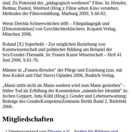
sind. Zu Potenzial des „pädagogisch wertlosen" Films. In: Henzler,
Bettina; Pauleit, Winfried (Hrsg.): Filme sehen Kino verstehen.
Methoden der Filmvermittlung. Marburg 2009, S.66-92.
Wenn Derrida Schneewittchen trifft – Filmpädagogik und
[Dekonstruktion] von Geschlechterklischees. Kopaed-Verlag,
München 2008.
Roland [X] Superheld – Zur möglichen Beziehung von
Kunstwissenschaft und politischer Bildung am Beispiel der
Sex/Gender-Thematik. In: Frauen Kunst Wissenschaft – Heft 41
Juni 2006, S.61-76.
Männer in „Frauen-Berufen" der Pflege und Erziehung (zus. mit
Jens Krabel und Olaf Stuve) Opladen 2006, Budrich-Verlag.
„Mann stirbt nicht als Mann sondern wird zum Mann gestorben" -
früher Tod als Erfüllung der Konstruktion „männlicher Identität" in:
Jochen Geppert, Jutta Kühl (Hrsg.): Gender und Lebenserwartung;
Beiträge des GenderKompetenzZentrums Berlin Band 2, Bielefeld
2006.
Mitgliedschaften
|
Vereinsvorstand von
Dissens e.V. - Institut für Bildung und